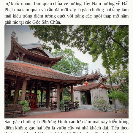
trợ khác nhau. Tam quan chùa vẽ hướng Tây Nam hướng về Đất
Phật qua tam quan và cầu đá mới xây là gác chuông hai tầng tám
mái kiểu trồng diêm tương quét vôi trắng các ngôi tháp mộ nằm
giải rác tại các Góc Sân Chùa.
Sau gác chuông là Phương Đình cao lớn tám mái xây kiểu trồng
diêm không gác hai bên là vườn cây và nhà khách dài. Tiếp theo