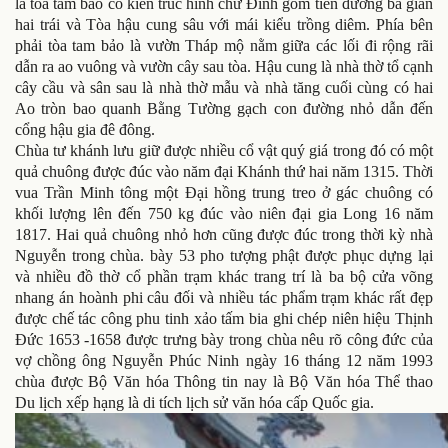
là tòa tam bảo có kiến trúc hình chữ Đinh gồm tiền đường ba gian
hai trái và Tòa hậu cung sâu với mái kiểu trồng diêm. Phía bên
phải tòa tam bảo là vườn Tháp mộ nằm giữa các lối đi rộng rãi
dẫn ra ao vuông và vườn cây sau tòa. Hậu cung là nhà thờ tổ cạnh
cây cầu và sân sau là nhà thờ mẫu và nhà tăng cuối cùng có hai
Ao tròn bao quanh Bằng Tường gạch con đường nhỏ dẫn đến
cổng hậu gia đê đông.
Chùa tư khánh lưu giữ được nhiều cổ vật quý giá trong đó có một
quả chuông được đúc vào năm đại Khánh thứ hai năm 1315. Thời
vua Trần Minh tông một Đại hồng trung treo ở gác chuông có
khối lượng lên đến 750 kg đúc vào niên đại gia Long 16 năm
1817. Hai quả chuông nhỏ hơn cũng được đúc trong thời kỳ nhà
Nguyễn trong chùa. bày 53 pho tượng phật được phục dựng lại
và nhiều đồ thờ cổ phần trạm khác trang trí là ba bộ cửa võng
nhang án hoành phi câu đối và nhiều tác phẩm trạm khác rất đẹp
được chế tác công phu tinh xảo tấm bia ghi chép niên hiệu Thịnh
Đức 1653 -1658 được trưng bày trong chùa nêu rõ công đức của
vợ chồng ông Nguyễn Phúc Ninh ngày 16 tháng 12 năm 1993
chùa được Bộ Văn hóa Thông tin nay là Bộ Văn hóa Thể thao
Du lịch xếp hạng là di tích lịch sử văn hóa cấp Quốc gia.