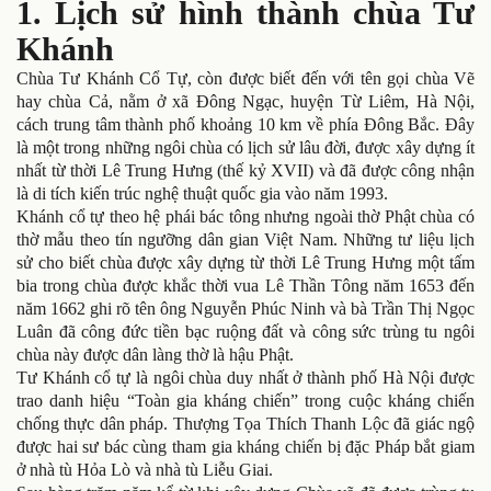
1. Lịch sử hình thành chùa Tư
Khánh
Chùa Tư Khánh Cổ Tự, còn được biết đến với tên gọi chùa Vẽ
hay chùa Cả, nằm ở xã Đông Ngạc, huyện Từ Liêm, Hà Nội,
cách trung tâm thành phố khoảng 10 km về phía Đông Bắc. Đây
là một trong những ngôi chùa có lịch sử lâu đời, được xây dựng ít
nhất từ thời Lê Trung Hưng (thế kỷ XVII) và đã được công nhận
là di tích kiến trúc nghệ thuật quốc gia vào năm 1993.
Khánh cổ tự theo hệ phái bác tông nhưng ngoài thờ Phật chùa có
thờ mẫu theo tín ngưỡng dân gian Việt Nam. Những tư liệu lịch
sử cho biết chùa được xây dựng từ thời Lê Trung Hưng một tấm
bia trong chùa được khắc thời vua Lê Thần Tông năm 1653 đến
năm 1662 ghi rõ tên ông Nguyễn Phúc Ninh và bà Trần Thị Ngọc
Luân đã công đức tiền bạc ruộng đất và công sức trùng tu ngôi
chùa này được dân làng thờ là hậu Phật.
Tư Khánh cổ tự là ngôi chùa duy nhất ở thành phố Hà Nội được
trao danh hiệu “Toàn gia kháng chiến” trong cuộc kháng chiến
chống thực dân pháp. Thượng Tọa Thích Thanh Lộc đã giác ngộ
được hai sư bác cùng tham gia kháng chiến bị đặc Pháp bắt giam
ở nhà tù Hỏa Lò và nhà tù Liễu Giai.