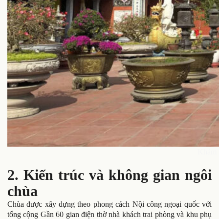
Khám p
2. Kiến trúc và không gian ngôi
chùa
Chùa được xây dựng theo phong cách Nội công ngoại quốc với
tổng cộng Gần 60 gian điện thờ nhà khách trai phòng và khu phụ