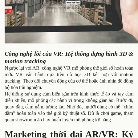
Công nghệ lõi của AR: Camera, GPS, AI & x
Công nghệ lõi của VR: Hệ thống dựng hình 3D &
motion tracking
Ngược lại với AR, công nghệ VR mô phỏng thế giới số hoàn toàn
mới. VR vận hành dựa trên đồ họa 3D kết hợp với motion
tracking. Theo dõi chuyển động của cơ thể hoặc ánh nhìn để đồng
bộ hóa trải nghiệm.
Hệ thống sử dụng cảm biến gắn trên kính thực tế ảo và tay cầm
điều khiển, mô phỏng các hành vi trong không gian ảo: Bước đi,
quay đầu, cầm nắm, tương tác. Nhờ đó, người dùng có thể “chìm
đắm” hoàn toàn vào thế giới kỹ thuật số. Dù là chơi game, tham
quan showroom ảo hay huấn luyện mô phỏng kỹ năng.
Marketing thời đại AR/VR: Kỷ