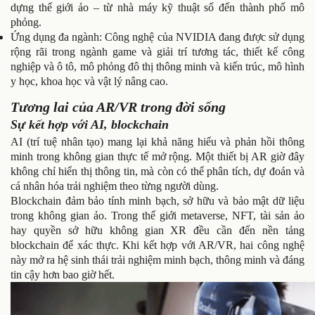
dựng thế giới ảo – từ nhà máy kỹ thuật số đến thành phố mô
phỏng.
Ứng dụng đa ngành: Công nghệ của NVIDIA đang được sử dụng
rộng rãi trong ngành game và giải trí tương tác, thiết kế công
nghiệp và ô tô, mô phỏng đô thị thông minh và kiến trúc, mô hình
y học, khoa học và vật lý nâng cao.
Tương lai của AR/VR trong đời sống
Sự kết hợp với AI, blockchain
AI (trí tuệ nhân tạo) mang lại khả năng hiểu và phản hồi thông
minh trong không gian thực tế mở rộng. Một thiết bị AR giờ đây
không chỉ hiển thị thông tin, mà còn có thể phân tích, dự đoán và
cá nhân hóa trải nghiệm theo từng người dùng.
Blockchain đảm bảo tính minh bạch, sở hữu và bảo mật dữ liệu
trong không gian ảo. Trong thế giới metaverse, NFT, tài sản ảo
hay quyền sở hữu không gian XR đều cần đến nền tảng
blockchain để xác thực.
Khi kết hợp với AR/VR, hai công nghệ
này mở ra hệ sinh thái trải nghiệm minh bạch, thông minh và đáng
tin cậy hơn bao giờ hết.