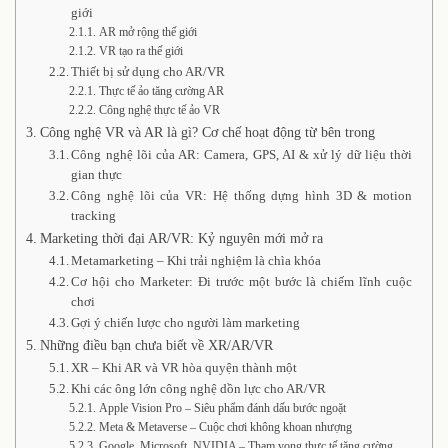
giới
AR mở rộng thế giới
VR tạo ra thế giới
Thiết bị sử dụng cho AR/VR
Thực tế ảo tăng cường AR
Công nghệ thực tế ảo VR
Công nghệ VR và AR là gì? Cơ chế hoạt động từ bên trong
Công nghệ lõi của AR: Camera, GPS, AI & xử lý dữ liệu thời
gian thực
Công nghệ lõi của VR: Hệ thống dựng hình 3D & motion
tracking
Marketing thời đại AR/VR: Kỷ nguyên mới mở ra
Metamarketing – Khi trải nghiệm là chìa khóa
Cơ hội cho Marketer: Đi trước một bước là chiếm lĩnh cuộc
chơi
Gợi ý chiến lược cho người làm marketing
Những điều bạn chưa biết về XR/AR/VR
XR – Khi AR và VR hòa quyện thành một
Khi các ông lớn công nghệ dồn lực cho AR/VR
Apple Vision Pro – Siêu phẩm đánh dấu bước ngoặt
Meta & Metaverse – Cuộc chơi không khoan nhượng
Google, Microsoft, NVIDIA – Tham vọng thực tế tăng cường