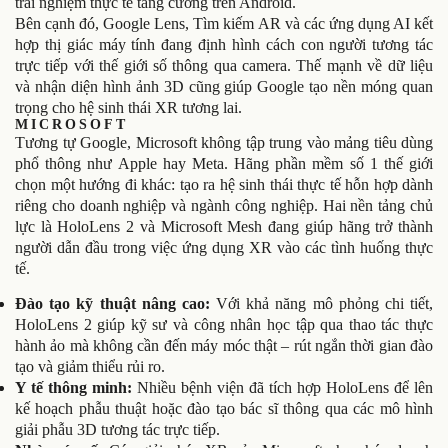
trải nghiệm thực tế tăng cường trên Android.
Bên cạnh đó, Google Lens, Tìm kiếm AR và các ứng dụng AI kết
hợp thị giác máy tính đang định hình cách con người tương tác
trực tiếp với thế giới số thông qua camera. Thế mạnh về dữ liệu
và nhận diện hình ảnh 3D cũng giúp Google tạo nền móng quan
trọng cho hệ sinh thái XR tương lai.
MICROSOFT
Tương tự Google, Microsoft không tập trung vào mảng tiêu dùng
phổ thông như Apple hay Meta. Hãng phần mềm số 1 thế giới
chọn một hướng đi khác: tạo ra hệ sinh thái thực tế hỗn hợp dành
riêng cho doanh nghiệp và ngành công nghiệp. Hai nền tảng chủ
lực là HoloLens 2 và Microsoft Mesh đang giúp hãng trở thành
người dẫn đầu trong việc ứng dụng XR vào các tình huống thực
tế.
Đào tạo kỹ thuật nâng cao:
Với khả năng mô phỏng chi tiết,
HoloLens 2 giúp kỹ sư và công nhân học tập qua thao tác thực
hành ảo mà không cần đến máy móc thật – rút ngắn thời gian đào
tạo và giảm thiểu rủi ro.
Y tế thông minh:
Nhiều bệnh viện đã tích hợp HoloLens để lên
kế hoạch phẫu thuật hoặc đào tạo bác sĩ thông qua các mô hình
giải phẫu 3D tương tác trực tiếp.