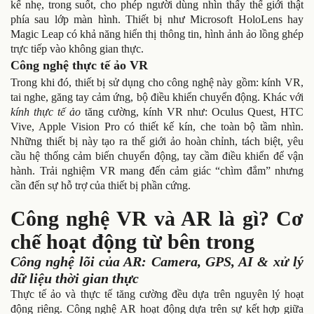
kế nhẹ, trong suốt, cho phép người dùng nhìn thấy thế giới thật
phía sau lớp màn hình. Thiết bị như Microsoft HoloLens hay
Magic Leap có khả năng hiển thị thông tin, hình ảnh ảo lồng ghép
trực tiếp vào không gian thực.
Công nghệ thực tế ảo VR
Trong khi đó, thiết bị sử dụng cho công nghệ này gồm: kính VR,
tai nghe, găng tay cảm ứng, bộ điều khiển chuyển động. Khác với
kính thực tế ảo
tăng cường, kính VR như: Oculus Quest, HTC
Vive, Apple Vision Pro có thiết kế kín, che toàn bộ tầm nhìn.
Những thiết bị này tạo ra thế giới ảo hoàn chỉnh, tách biệt, yêu
cầu hệ thống cảm biến chuyển động, tay cầm điều khiển để vận
hành. Trải nghiệm VR mang đến cảm giác “chìm đắm” nhưng
cần đến sự hỗ trợ của thiết bị phần cứng.
Công nghệ VR và AR là gì? Cơ
chế hoạt động từ bên trong
Công nghệ lõi của AR: Camera, GPS, AI & xử lý
dữ liệu thời gian thực
Thực tế ảo và thực tế tăng cường đều dựa trên nguyên lý hoạt
động riêng. Công nghệ AR hoạt động dựa trên sự kết hợp giữa