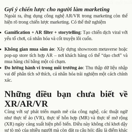
Cơ hội cho Marketer: Đi trước một bước
Gợi ý chiến lược cho người làm marketing
Ngoài ra, ứng dụng công nghệ AR/VR trong marketing còn thể
hiện rõ trong chiến lược marketing. Có thể thử nghiệm
Gamification + AR filter + storytelling
: Tạo chiến dịch viral với
yếu tố chơi, cá nhân hóa và cốt truyện lôi cuốn.
Không gian mua sắm ảo
: Xây dựng showroom metaverse hoặc
pop-up store tích hợp AR – nơi khách hàng có thể “dạo chơi” và
mua hàng chỉ bằng một cú chạm.
Đo lường hành vi trong môi trường ảo
: Thu thập dữ liệu nhập
vai để phân tích sở thích, cá nhân hóa trải nghiệm một cách chính
xác.
Những điều bạn chưa biết về
XR/AR/VR
Cùng với sự phát triển mạnh mẽ của công nghệ, các thuật ngữ
như thực tế ảo (VR), thực tế hỗn hợp (MR) và thực tế mở rộng
(XR) ngày càng xuất hiện phổ biến. Điều này không chỉ khơi dậy
sự tò mò của nhiều người mà còn đặt ra câu hỏi: đâu là điểm khác