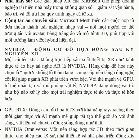
Nhà máy số:
Các giải pháp XR của Microsoft cho phép doanh
nghiệp tái hiện nhà máy trong không gian số – giám sát vận hành,
bảo trì, và tối ưu hóa quy trình ngay cả từ xa.
Cộng tác ảo chuyên sâu:
Microsoft Mesh biến các cuộc họp từ
đơn thuần thành trải nghiệm nhập vai – nơi mọi người có thể
tương tác với avatar, bảng trắng ảo và mô hình 3D, phù hợp với
môi trường làm việc hybrid hiện đại.
NVIDIA – ĐỘNG CƠ ĐỒ HỌA ĐỨNG SAU KỶ
NGUYÊN XR
Một cái tên khác không trực tiếp sản xuất thiết bị XR như kính
thực tế ảo hay tai nghe AR là NVIDIA. Hãng chip đồ họa này
chọn là “người khổng lồ thầm lặng” cung cấp nền tảng công nghệ
cốt lõi giúp ngành XR phát triển vượt bậc. Với thế mạnh về GPU,
trí tuệ nhân tạo và mô phỏng vật lý, NVIDIA đang đóng vai trò
như bộ não xử lý cho mọi trải nghiệm thực tế ảo và thực tế hỗn
hợp.
GPU RTX: Dòng card đồ họa RTX với khả năng ray-tracing theo
thời gian thực và AI mạnh mẽ giúp tái tạo thế giới ảo với ánh
sáng, vật liệu và chuyển động sống động như thật.
NVIDIA Omniverse: Một nền tảng hợp tác 3D theo thời gian
thực, cho phép các kỹ sư, nhà thiết kế và nhà phát triển đồng xây