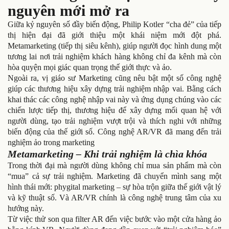
nguyên mới mở ra
Giữa kỷ nguyên số đầy biến động, Philip Kotler “cha đẻ” của tiếp
thị hiện đại đã giới thiệu một khái niệm mới đột phá.
Metamarketing (tiếp thị siêu kênh), giúp người đọc hình dung một
tương lai nơi trải nghiệm khách hàng không chỉ đa kênh mà còn
hòa quyện mọi giác quan trọng thế giới thực và ảo.
Ngoài ra, vị giáo sư Marketing cũng nêu bật một số công nghệ
giúp các thương hiệu xây dựng trải nghiệm nhập vai. Bằng cách
khai thác các công nghệ nhập vai này và ứng dụng chúng vào các
chiến lược tiếp thị, thương hiệu để xây dựng mối quan hệ với
người dùng, tạo trải nghiệm vượt trội và thích nghi với những
biến động của thế giới số. Công nghệ AR/VR đã mang đến trải
nghiệm ảo trong marketing
Metamarketing – Khi trải nghiệm là chìa khóa
Trong thời đại mà người dùng không chỉ mua sản phẩm mà còn
“mua” cả sự trải nghiệm. Marketing đã chuyển mình sang một
hình thái mới: phygital marketing – sự hòa trộn giữa thế giới vật lý
và kỹ thuật số. Và AR/VR chính là công nghệ trung tâm của xu
hướng này.
Từ việc thử son qua filter AR đến việc bước vào một cửa hàng ảo