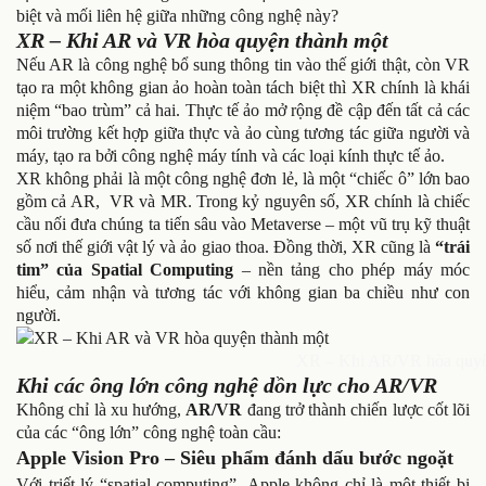
biệt và mối liên hệ giữa những công nghệ này?
XR – Khi AR và VR hòa quyện thành một
Nếu AR là công nghệ bổ sung thông tin vào thế giới thật, còn VR
tạo ra một không gian ảo hoàn toàn tách biệt thì XR chính là khái
niệm “bao trùm” cả hai. Thực tế ảo mở rộng đề cập đến tất cả các
môi trường kết hợp giữa thực và ảo cùng tương tác giữa người và
máy, tạo ra bởi công nghệ máy tính và các loại kính thực tế ảo.
XR không phải là một công nghệ đơn lẻ, là một “chiếc ô” lớn bao
gồm cả AR, VR và MR. Trong kỷ nguyên số, XR chính là chiếc
cầu nối đưa chúng ta tiến sâu vào Metaverse – một vũ trụ kỹ thuật
số nơi thế giới vật lý và ảo giao thoa. Đồng thời, XR cũng là
“trái
tim” của Spatial Computing
– nền tảng cho phép máy móc
hiểu, cảm nhận và tương tác với không gian ba chiều như con
người.
XR – Khi AR/VR hòa quyệ
Khi các ông lớn công nghệ dồn lực cho AR/VR
Không chỉ là xu hướng,
AR/VR
đang trở thành chiến lược cốt lõi
của các “ông lớn” công nghệ toàn cầu:
Apple Vision Pro – Siêu phẩm đánh dấu bước ngoặt
Với triết lý “spatial computing”
,
Apple không chỉ là một thiết bị