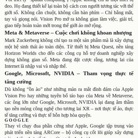
đeo. Họ đang thiết kế lại toàn bộ cách con người tương tác với thế
giới số. Không cần chuột, không cần bàn phím – Chỉ bằng mắt,
tay và giọng nói. Vision Pro mở ra không gian làm việc, giải trí,
giao tiếp hoàn toàn mới trong thế giới ảo mở rộng.
Meta & Metaverse – Cuộc chơi không khoan nhượng
Mark Zuckerberg không chỉ tạo ra một sản phẩm mà là xây dựng
một hệ sinh thái ảo toàn diện. Từ thiết bị Meta Quest, nền tảng
Horizon Worlds cho đến các công cụ hỗ trợ doanh nghiệp xây
dựng không gian số. Meta đang đặt cược rằng, tương lai của
Internet là nhập vai và nhập thể.
Google, Microsoft, NVIDIA – Tham vọng thực tế
tăng cường
Dù không “ồn ào” như những màn ra mắt đình đám của Apple
Vision Pro hay những tuyên bố táo bạo của Meta về Metaverse,
các ông lớn như Google, Microsoft, NVIDIA lại đang âm thầm
tạo nền móng công nghệ cho tương lai XR – nơi thực tế ảo, thực
tế tăng cường và thực tế hỗn hợp hòa quyện.
GOOGLE
Thay vì chạy đua phần cứng như Apple, Google tập trung vào
phát triển nền tảng ARCore – bộ công cụ cốt lõi giúp xây dựng