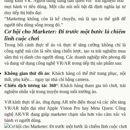
bằng kính VR. Người dùng đang dần quen với “trải nghiệm hóa”
mọi hành vi tiêu dùng. Một câu nói nổi bật đã định nghĩa lại tư
duy tiếp thị hiện đại:
“Marketing không còn là kể chuyện, mà là tạo ra thế giới để
người tiêu dùng sống trong đó.”
Cơ hội cho Marketer: Đi trước một bước là chiếm
lĩnh cuộc chơi
Trong bối cảnh thực tế ảo và thực tế tăng cường không chỉ là
công nghệ mà còn là nền tảng chiến lược, tạo ra trải nghiệm mua
sắm thú vị dành cho người dùng. Các doanh nghiệp tiên phong đã
và đang sử dụng công nghệ VR/AR trong tiếp thị sản phẩm sau:
Không gian thử đồ ảo
: Khách hàng có thể thử trang phục, nội
thất, phụ kiện… ngay tại nhà chỉ bằng camera.
Chiến dịch tương tác 360°
: Khách hàng tham gia trò chơi, trải
nghiệm nhân vật trong truyện trong môi trường ảo.
Với kính thực tế ảo, ứng dụng AR trên điện thoại và các nền tảng
VR/AR hiện đại như Apple Vision Pro hay Meta Quest. Công
nghệ AR/VR đang giúp marketer chạm sâu hơn vào cảm xúc và
hành vi người dùng.