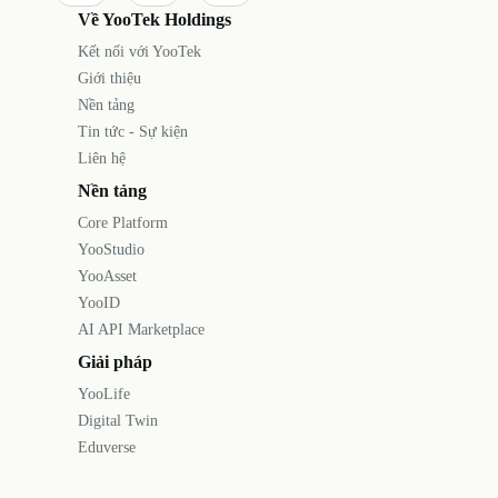
Về YooTek Holdings
Kết nối với YooTek
Giới thiệu
Nền tảng
Tin tức - Sự kiện
Liên hệ
Nền tảng
Core Platform
YooStudio
YooAsset
YooID
AI API Marketplace
Giải pháp
YooLife
Digital Twin
Eduverse