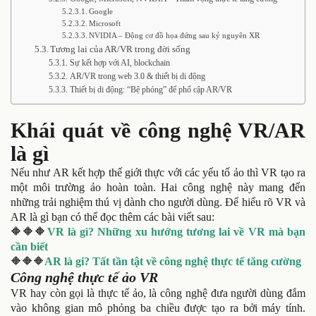
Google
Microsoft
NVIDIA – Động cơ đồ họa đứng sau kỷ nguyên XR
Tương lai của AR/VR trong đời sống
Sự kết hợp với AI, blockchain
AR/VR trong web 3.0 & thiết bị di động
Thiết bị di động: “Bệ phóng” để phổ cập AR/VR
Khái quát về công nghệ VR/AR
là gì
Nếu như AR kết hợp thế giới thực với các yếu tố ảo thì VR tạo ra
một môi trường ảo hoàn toàn. Hai công nghệ này mang đến
những trải nghiệm thú vị dành cho người dùng. Để hiểu rõ VR và
AR là gì bạn có thể đọc thêm các bài viết sau:
🔶🔶🔶
VR là gì? Những xu hướng tương lai về VR mà bạn
cần biết
🔶🔶🔶
AR là gi? Tất tần tật về công nghệ thực tế tăng cường
Công nghệ thực tế ảo VR
VR hay còn gọi là thực tế ảo, là công nghệ đưa người dùng đắm
vào không gian mô phỏng ba chiều được tạo ra bởi máy tính.