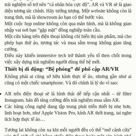
trải nghiệm số trở nên “cá nhân hóa cực độ”, AR và VR sẽ là giao
diện tương tác chính. Hãy tưởng tượng. Một website không còn là
trang tĩnh, mà là showroom ảo bạn có thể bước vào.
Một cuộc họp online không còn qua màn hình, mà là không gian
nhập vai nơi bạn “gặp mặt” đồng nghiệp toàn cầu.
Một cửa hàng trên điện thoại không chỉ hiển thị sản phẩm, mà cho
phép bạn thử ảo, tương tác và mua sắm trong không gian tăng
cường.
Điều này khiến immersive tech trở thành yếu tố then chốt trong
việc xây dựng trải nghiệm người dùng thế hệ mới.
Thiết bị di động: “Bệ phóng” để phổ cập AR/VR
Không phải ai cũng sở hữu kính thực tế ảo, nhưng gần như ai
cũng có một chiếc smartphone. Và đó chính là lý do vì sao:
AR trên điện thoại sẽ là hình thái dễ tiếp cận nhất – từ filter
Instagram, bản đồ tăng cường đến trải nghiệm mua sắm AR.
Các hãng công nghệ đang tập trung phát triển thiết bị nhẹ hơn,
linh hoạt hơn, như Apple Vision Pro, kính AR thời trang, tai nghe
tích hợp thực tế ảo…
Tương lai không còn xa khi mỗi người đều có thể “mở cánh cửa”