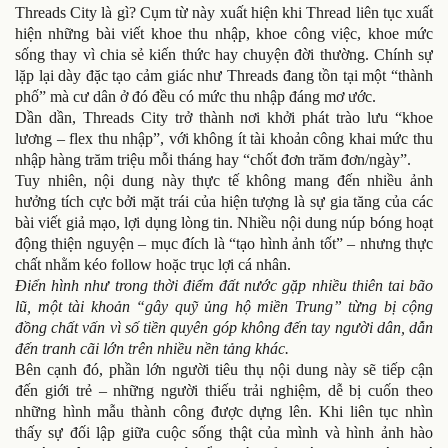
Threads City là gì? Cụm từ này xuất hiện khi Thread liên tục xuất
hiện những bài viết khoe thu nhập, khoe công việc, khoe mức
sống thay vì chia sẻ kiến thức hay chuyện đời thường. Chính sự
lặp lại dày đặc tạo cảm giác như Threads đang tồn tại một “thành
phố” mà cư dân ở đó đều có mức thu nhập đáng mơ ước.
Dần dần, Threads City trở thành nơi khởi phát trào lưu “khoe
lương – flex thu nhập”, với không ít tài khoản công khai mức thu
nhập hàng trăm triệu mỗi tháng hay “chốt đơn trăm đơn/ngày”.
Tuy nhiên, nội dung này thực tế không mang đến nhiều ảnh
hưởng tích cực bởi mặt trái của hiện tượng là sự gia tăng của các
bài viết giả mạo, lợi dụng lòng tin.
Nhiều nội dung núp bóng hoạt
động thiện nguyện – mục đích là “tạo hình ảnh tốt” – nhưng thực
chất nhằm kéo follow hoặc trục lợi cá nhân.
Điển hình như trong thời điểm đất nước gặp nhiều thiên tai bão
lũ, một tài khoản “gây quỹ ủng hộ miền Trung” từng bị cộng
đồng chất vấn vì số tiền quyên góp không đến tay người dân, dẫn
đến tranh cãi lớn trên nhiều nền tảng khác.
Bên cạnh đó, phần lớn người tiêu thụ nội dung này sẽ tiếp cận
đến giới trẻ – những người thiếu trải nghiệm, dễ bị cuốn theo
những hình mẫu thành công được dựng lên. Khi liên tục nhìn
thấy sự đối lập giữa cuộc sống thật của mình và hình ảnh hào