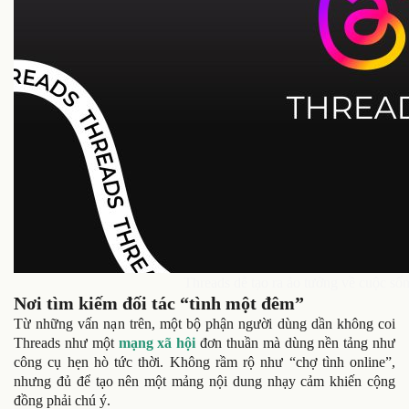
Threads dễ tạo ra ảo tưởng về cuộc số
Nơi tìm kiếm đối tác “tình một đêm”
Từ những vấn nạn trên, một bộ phận người dùng dần không coi
Threads như một
mạng xã hội
đơn thuần mà dùng nền tảng như
công cụ hẹn hò tức thời. Không rầm rộ như “chợ tình online”,
nhưng đủ để tạo nên một mảng nội dung nhạy cảm khiến cộng
đồng phải chú ý.