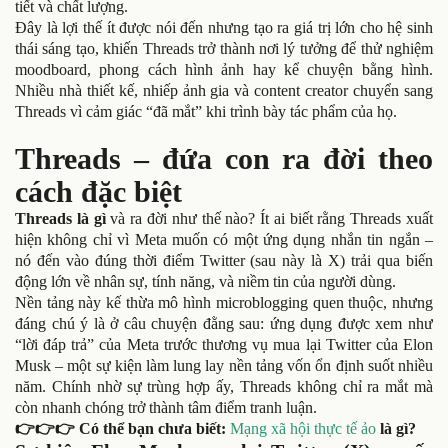
tiết và chất lượng.
Đây là lợi thế ít được nói đến nhưng tạo ra giá trị lớn cho hệ sinh
thái sáng tạo, khiến Threads trở thành nơi lý tưởng để thử nghiệm
moodboard, phong cách hình ảnh hay kể chuyện bằng hình.
Nhiều nhà thiết kế, nhiếp ảnh gia và content creator chuyển sang
Threads vì cảm giác “đã mắt” khi trình bày tác phẩm của họ.
Threads – đứa con ra đời theo
cách đặc biệt
Threads là gì
và ra đời như thế nào? Ít ai biết rằng Threads xuất
hiện không chỉ vì Meta muốn có một ứng dụng nhắn tin ngắn –
nó đến vào đúng thời điểm Twitter (sau này là X) trải qua biến
động lớn về nhân sự, tính năng, và niềm tin của người dùng.
Nền tảng này kế thừa mô hình microblogging quen thuộc, nhưng
đáng chú ý là ở câu chuyện đằng sau: ứng dụng được xem như
“lời đáp trả” của Meta trước thương vụ mua lại Twitter của Elon
Musk – một sự kiện làm lung lay nền tảng vốn ổn định suốt nhiều
năm. Chính nhờ sự trùng hợp ấy, Threads không chỉ ra mắt mà
còn nhanh chóng trở thành tâm điểm tranh luận.
👉👉👉 Có thể bạn chưa biết:
Mạng xã hội thực tế ảo
là gì?