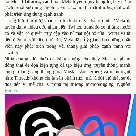
tới Meta Platforms, cáo buộc Meta tuyển dụng hàng loạt kỹ sư từ
Twitter và sử dụng “trade secrets” – tức bí mật thương mại – để
phát triển ứng dụng cạnh tranh.
Trong bức thư được báo chí trích dẫn, X khẳng định: “Meta đã
tuyển dụng nhiều cựu nhân viên Twitter, trong đó có những người
có và vẫn có quyền truy cập vào bí mật nội bộ của Twitter và tài
liệu điện tử; với kiến thức đó, Meta đã cố ý giao cho những nhân
viên này phát triển trong vài tháng giải pháp cạnh tranh với
Twitter”.
Nhìn chung, dù chưa có bằng chứng cho thấy Meta vi phạm,
động thái đe dọa kiện tụng đã tạo hiệu ứng truyền thông mạnh,
làm gia tăng căng thẳng giữa Musk – Zuckerberg và nhấn mạnh
rằng Threads không chỉ là sản phẩm mới, mà là đối thủ thật sự đe
dọa đến vị thế của X trong thị trường microblogging. Nguồn:
Reuters
.