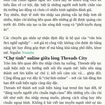
hiểu lầm về cơ hội, đặc biệt là những người mới bước chân vào
thị trường lao động và chưa có nhiều kinh nghiệm đánh giá.
Tuy nhiên, thực tế mức thu nhập sau phỏng vấn lại thấp hơn rất
nhiều, thậm chí không liên quan đến những gì đã được quảng cáo
trước đó. Điều này tạo ra làn sóng thất vọng và “phốt tuyển dụng
ảo”.
Các chuyên gia nhân sự nhận định đây là hệ quả của “văn hóa
flex nghề nghiệp” – nơi giá trị công việc không còn được đo bằng
năng lực hay đóng góp thực tế mà bằng khả năng phô diễn, khoe
mẽ. Nguồn:
Youtube
“Chợ tình” online giữa lòng Threads City
Trào lưu liên quan đến thu nhập chưa hạ xuống, Threads tiếp tục
xuất hiện một xu hướng mới nổi lên mạnh mẽ: biến nền tảng
thành nơi tìm kiếm sự chú ý, kết nối cảm xúc và… ghép đôi.
Cộng đồng gọi vui đây là “chợ tình online” – nơi các bài đăng tìm
bạn đời xuất hiện ngày càng dày đặc.
Threads trở thành nơi xuất hiện hàng loạt trend tìm bạn đời, từ
“đăng tuyển người yêu chuẩn high-class” đến những yêu cầu chi
tiết như mức thu nhập mong muốn, phong cách sống hay tiêu
chuẩn ngoại hình. Không ít bài viết lan truyền mạnh nhờ sự táo