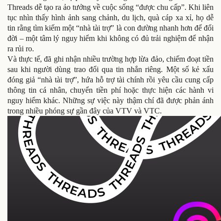
Threads dễ tạo ra ảo tưởng về cuộc sống “được chu cấp”. Khi liên
tục nhìn thấy hình ảnh sang chảnh, du lịch, quà cáp xa xỉ, họ dễ
tin rằng tìm kiếm một “nhà tài trợ” là con đường nhanh hơn để đổi
đời – một tâm lý nguy hiểm khi không có đủ trải nghiệm để nhận
ra rủi ro.
Và thực tế, đã ghi nhận nhiều trường hợp lừa đảo, chiếm đoạt tiền
sau khi người dùng trao đổi qua tin nhắn riêng. Một số kẻ xấu
đóng giả “nhà tài trợ”, hứa hỗ trợ tài chính rồi yêu cầu cung cấp
thông tin cá nhân, chuyển tiền phí hoặc thực hiện các hành vi
nguy hiểm khác. Những sự việc này thậm chí đã được phản ánh
trong nhiều phóng sự gần đây của VTV và VTC.