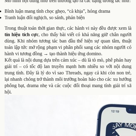
Mô hình nội dung như trên thường tạo ra các dạng tương tác như:
Bình luận mang tính chọc ghẹo, “cà khịa”, hóng drama
Tranh luận đối nghịch, so sánh, phản biện
Trong thuật toán thời gian thực, các hành vi này đều được xem là
tín hiệu tích cực
, cho thấy bài viết có khả năng giữ chân người
dùng. Khi nhóm tương tác ban đầu thể hiện sự quan tâm, thuật
toán lập tức mở rộng phạm vi phân phối sang các nhóm người có
hành vi tương đồng → tạo thành hiệu ứng domino.
Kết quả là nội dung dựa trên cảm xúc – dù là tò mò, phê phán hay
giải trí – có tốc độ lan truyền mạnh hơn nhiều so với nội dung
trung tính. Đây là lý do vì sao Threads, ngay cả khi còn non trẻ,
lại nhanh chóng trở thành môi trường hoàn hảo cho các xu hướng
phông bạt, drama nhẹ và các cuộc đối thoại mang tính giải trí xã
hội.