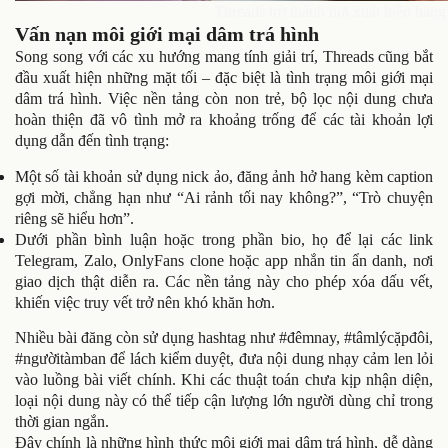
Threads trở thành nơi xuất hiện hàng 
Vấn nạn môi giới mại dâm trá hình
Song song với các xu hướng mang tính giải trí, Threads cũng bắt
đầu xuất hiện những mặt tối – đặc biệt là tình trạng môi giới mại
dâm trá hình. Việc nền tảng còn non trẻ, bộ lọc nội dung chưa
hoàn thiện đã vô tình mở ra khoảng trống để các tài khoản lợi
dụng dẫn đến tình trạng:
Một số tài khoản sử dụng nick ảo, đăng ảnh hở hang kèm caption
gợi mời, chẳng hạn như “Ai rảnh tối nay không?”, “Trò chuyện
riêng sẽ hiểu hơn”.
Dưới phần bình luận hoặc trong phần bio, họ để lại các link
Telegram, Zalo, OnlyFans clone hoặc app nhắn tin ẩn danh, nơi
giao dịch thật diễn ra. Các nền tảng này cho phép xóa dấu vết,
khiến việc truy vết trở nên khó khăn hơn.
Nhiều bài đăng còn sử dụng hashtag như #đêmnay, #tâmlýcặpđôi,
#ngườitàmban để lách kiểm duyệt, đưa nội dung nhạy cảm len lỏi
vào luồng bài viết chính. Khi các thuật toán chưa kịp nhận diện,
loại nội dung này có thể tiếp cận lượng lớn người dùng chỉ trong
thời gian ngắn.
Đây chính là những hình thức môi giới mại dâm trá hình, dễ dàng