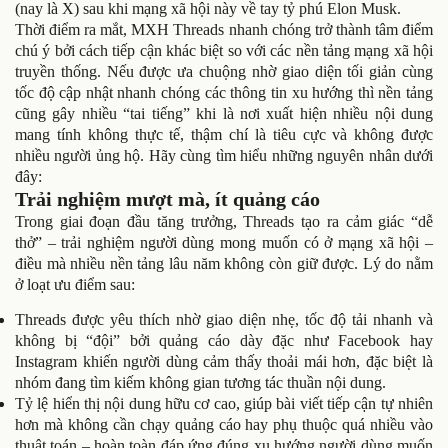
(nay là X) sau khi mạng xã hội này về tay tỷ phú Elon Musk.
Thời điểm ra mắt, MXH Threads nhanh chóng trở thành tâm điểm
chú ý bởi cách tiếp cận khác biệt so với các nền tảng mạng xã hội
truyền thống. Nếu được ưa chuộng nhờ giao diện tối giản cùng
tốc độ cập nhật nhanh chóng các thông tin xu hướng thì nền tảng
cũng gây nhiều “tai tiếng” khi là nơi xuất hiện nhiều nội dung
mang tính không thực tế, thậm chí là tiêu cực và không được
nhiều người ủng hộ. Hãy cùng tìm hiểu những nguyên nhân dưới
đây:
Trải nghiệm mượt mà, ít quảng cáo
Trong giai đoạn đầu tăng trưởng, Threads tạo ra cảm giác “dễ
thở” – trải nghiệm người dùng mong muốn có ở mạng xã hội –
điều mà nhiều nền tảng lâu năm không còn giữ được. Lý do nằm
ở loạt ưu điểm sau:
Threads được yêu thích nhờ giao diện nhẹ, tốc độ tải nhanh và
không bị “đội” bởi quảng cáo dày đặc như Facebook hay
Instagram khiến người dùng cảm thấy thoải mái hơn, đặc biệt là
nhóm đang tìm kiếm không gian tương tác thuần nội dung.
Tỷ lệ hiển thị nội dung hữu cơ cao, giúp bài viết tiếp cận tự nhiên
hơn mà không cần chạy quảng cáo hay phụ thuộc quá nhiều vào
thuật toán – hoàn toàn đáp ứng đúng xu hướng người dùng muốn