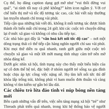
Cụ thể, họ đăng caption dạng gợi mở như “vui thôi đừng vui
quá”, “ai rảnh tối nay cà phê không?” kèm icon ngầm ý. Với cơ
chế hiển thị mở và tốc độ tương tác cao, các bài viết này thường
lan truyền nhanh chỉ trong vài phút.
Tiếp cận qua những bài viết đó, không ít mối tương tác được hình
thành rồi biến mất chỉ trong 24 giờ, khi các cuộc trò chuyện dừng
lại ở mức xã giao và không có nhu cầu tiếp tục.
Các nhà báo gọi đây là “
văn hoá kết nối tốc độ cao
” – nơi một
dòng trạng thái có thể tiếp cận hàng nghìn người chỉ sau vài phút.
Khi mọi thứ diễn ra quá nhanh, ranh giới giữa một cuộc trò
chuyện xã giao và một lời mời mang tính nhạy cảm trở nên mờ
nhòa đáng kể.
Dưới góc nhìn xã hội, tình trạng này cho thấy một biểu hiện của
sự cô đơn thế hệ trẻ, đặc biệt ở nhóm người trẻ sống xa gia đình
hoặc chịu áp lực công việc nặng nề. Họ tìm kết nối tức thì để
khỏa lấp trống trải, không phải vì ham muốn đơn thuần và càng
không vì tìm kiếm sự gắn bó lâu dài.
Các chiêu trò lừa đảo tinh vi núp bóng nền tảng
mới
Bên cạnh những vấn đề trên, việc nền tảng mạng xã hội “trẻ” như
Threads phát triển quá nhanh, trong khi hệ thống bảo vệ người