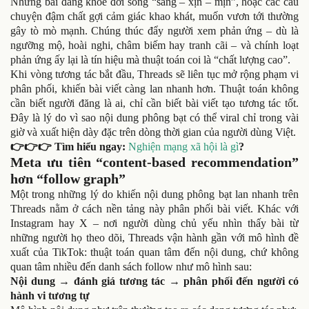
Những bài đăng khoe đời sống “sang – xịn – mịn”, hoặc các câu
chuyện đậm chất gợi cảm giác khao khát, muốn vươn tới thường
gây tò mò mạnh. Chúng thúc đẩy người xem phản ứng – dù là
ngưỡng mộ, hoài nghi, châm biếm hay tranh cãi – và chính loạt
phản ứng ấy lại là tín hiệu mà thuật toán coi là “chất lượng cao”.
Khi vòng tương tác bắt đầu, Threads sẽ liên tục mở rộng phạm vi
phân phối, khiến bài viết càng lan nhanh hơn. Thuật toán không
cần biết người đăng là ai, chỉ cần biết bài viết tạo tương tác tốt.
Đây là lý do vì sao nội dung phông bạt có thể viral chỉ trong vài
giờ và xuất hiện dày đặc trên dòng thời gian của người dùng Việt.
👉👉👉 Tìm hiểu ngay:
Nghiện mạng xã hội là gì
?
Meta ưu tiên “content-based recommendation”
hơn “follow graph”
Một trong những lý do khiến nội dung phông bạt lan nhanh trên
Threads nằm ở cách nền tảng này phân phối bài viết. Khác với
Instagram hay X – nơi người dùng chủ yếu nhìn thấy bài từ
những người họ theo dõi, Threads vận hành gần với mô hình đề
xuất của TikTok: thuật toán quan tâm đến nội dung, chứ không
quan tâm nhiều đến danh sách follow như mô hình sau:
Nội dung → đánh giá tương tác → phân phối đến người có
hành vi tương tự