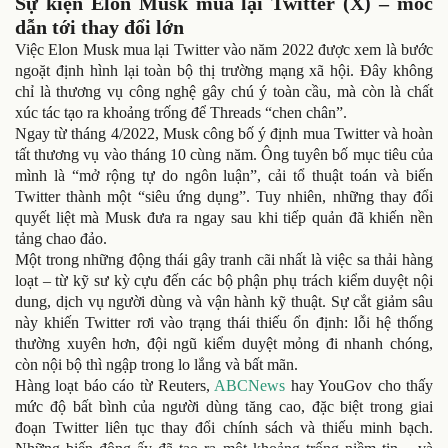
Sự kiện Elon Musk mua lại Twitter (X) – mốc
dẫn tới thay đổi lớn
Việc Elon Musk mua lại Twitter vào năm 2022 được xem là bước
ngoặt định hình lại toàn bộ thị trường mạng xã hội. Đây không
chỉ là thương vụ công nghệ gây chú ý toàn cầu, mà còn là chất
xúc tác tạo ra khoảng trống để Threads “chen chân”.
Ngay từ tháng 4/2022, Musk công bố ý định mua Twitter và hoàn
tất thương vụ vào tháng 10 cùng năm. Ông tuyên bố mục tiêu của
mình là “mở rộng tự do ngôn luận”, cải tổ thuật toán và biến
Twitter thành một “siêu ứng dụng”. Tuy nhiên, những thay đổi
quyết liệt mà Musk đưa ra ngay sau khi tiếp quản đã khiến nền
tảng chao đảo.
Một trong những động thái gây tranh cãi nhất là việc sa thải hàng
loạt – từ kỹ sư kỳ cựu đến các bộ phận phụ trách kiểm duyệt nội
dung, dịch vụ người dùng và vận hành kỹ thuật. Sự cắt giảm sâu
này khiến Twitter rơi vào trạng thái thiếu ổn định: lỗi hệ thống
thường xuyên hơn, đội ngũ kiểm duyệt mỏng đi nhanh chóng,
còn nội bộ thì ngập trong lo lắng và bất mãn.
Hàng loạt báo cáo từ Reuters,
ABCNews
hay YouGov cho thấy
mức độ bất bình của người dùng tăng cao, đặc biệt trong giai
đoạn Twitter liên tục thay đổi chính sách và thiếu minh bạch.