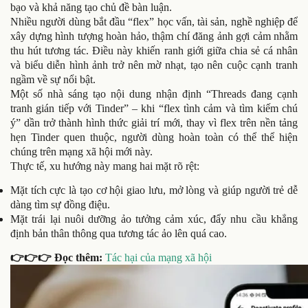
bạo và khả năng tạo chủ đề bàn luận.
Nhiều người dùng bắt đầu “flex” học vấn, tài sản, nghề nghiệp để
xây dựng hình tượng hoàn hảo, thậm chí đăng ảnh gợi cảm nhằm
thu hút tương tác. Điều này khiến ranh giới giữa chia sẻ cá nhân
và biểu diễn hình ảnh trở nên mờ nhạt, tạo nên cuộc cạnh tranh
ngầm về sự nổi bật.
Một số nhà sáng tạo nội dung nhận định “Threads đang cạnh
tranh gián tiếp với Tinder” – khi “flex tình cảm và tìm kiếm chú
ý” dần trở thành hình thức giải trí mới, thay vì flex trên nền tảng
hẹn Tinder quen thuộc, người dùng hoàn toàn có thể thể hiện
chúng trên mạng xã hội mới này.
Thực tế, xu hướng này mang hai mặt rõ rệt:
Mặt tích cực là tạo cơ hội giao lưu, mở lòng và giúp người trẻ dễ
dàng tìm sự đồng điệu.
Mặt trái lại nuôi dưỡng ảo tưởng cảm xúc, đẩy nhu cầu khẳng
định bản thân thông qua tương tác ảo lên quá cao.
👉👉👉 Đọc thêm:
Tác hại của mạng xã hội