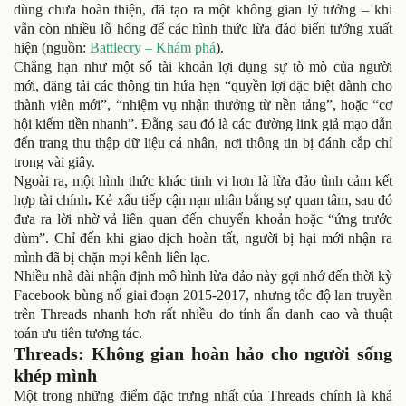
dùng chưa hoàn thiện, đã tạo ra một không gian lý tưởng – khi
vẫn còn nhiều lỗ hổng để các hình thức lừa đảo biến tướng xuất
hiện (nguồn:
Battlecry – Khám phá
).
Chẳng hạn như một số tài khoản lợi dụng sự tò mò của người
mới, đăng tải các thông tin hứa hẹn “quyền lợi đặc biệt dành cho
thành viên mới”, “nhiệm vụ nhận thưởng từ nền tảng”, hoặc “cơ
hội kiếm tiền nhanh”. Đằng sau đó là các đường link giả mạo dẫn
đến trang thu thập dữ liệu cá nhân, nơi thông tin bị đánh cắp chỉ
trong vài giây.
Ngoài ra, một hình thức khác tinh vi hơn là lừa đảo tình cảm kết
hợp tài chính
.
Kẻ xấu tiếp cận nạn nhân bằng sự quan tâm, sau đó
đưa ra lời nhờ vả liên quan đến chuyển khoản hoặc “ứng trước
dùm”. Chỉ đến khi giao dịch hoàn tất, người bị hại mới nhận ra
mình đã bị chặn mọi kênh liên lạc.
Nhiều nhà đài nhận định mô hình lừa đảo này gợi nhớ đến thời kỳ
Facebook bùng nổ giai đoạn 2015-2017, nhưng tốc độ lan truyền
trên Threads nhanh hơn rất nhiều do tính ẩn danh cao và thuật
toán ưu tiên tương tác.
Threads: Không gian hoàn hảo cho người sống
khép mình
Một trong những điểm đặc trưng nhất của Threads chính là khả