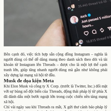
Threads ra đời và lập ra nhi
Bên cạnh đó, việc tích hợp sẵn cộng đồng Instagram – nghĩa là
người dùng có thể dễ dàng mang theo danh sách theo dõi và tài
khoản từ Instagram lên Threads – được cho là một lợi thế cạnh
tranh lớn, giúp tăng nhanh người dùng mà gần như không phải
xây dựng lại mạng xã hội từ đầu.
Musk đe dọa kiện Meta
Khi Elon Musk và công ty X Corp. (trước là Twitter, Inc.) đối mặt
với sự bùng nổ đột biến của Threads, động thái pháp lý từ phía X
đã đánh dấu một bước ngoặt lớn trong cuộc chiến nền tảng mạng
xã hội.
Chỉ vài ngày sau khi Threads ra mắt, X gửi thư cảnh báo pháp lý