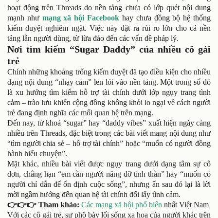
hoạt động trên Threads do nền tảng chưa có lớp quét nội dung
mạnh như
mạng xã hội Facebook
hay chưa đồng bộ hệ thống
kiểm duyệt nghiêm ngặt. Việc này đặt ra rủi ro lớn cho cả nền
tảng lẫn người dùng, từ lừa đảo đến các vấn đề pháp lý.
Nơi tìm kiếm “Sugar Daddy” của nhiều cô gái
trẻ
Chính những khoảng trống kiểm duyệt đã tạo điều kiện cho nhiều
dạng nội dung “nhạy cảm” len lỏi vào nền tảng. Một trong số đó
là xu hướng tìm kiếm hỗ trợ tài chính dưới lớp ngụy trang tình
cảm – trào lưu khiến cộng đồng không khỏi lo ngại về cách người
trẻ đang định nghĩa các mối quan hệ trên mạng.
Đến nay, từ khoá “sugar” hay “daddy vibes” xuất hiện ngày càng
nhiều trên Threads, đặc biệt trong các bài viết mang nội dung như
“tìm người chia sẻ – hỗ trợ tài chính” hoặc “muốn có người đồng
hành hiểu chuyện”.
Mặt khác, nhiều bài viết được ngụy trang dưới dạng tâm sự cô
đơn, chẳng hạn “em cần người nâng đỡ tinh thần” hay “muốn có
người chỉ dẫn để ổn định cuộc sống”, nhưng ẩn sau đó lại là lời
mời ngầm hướng đến quan hệ tài chính đổi lấy tình cảm.
👉👉👉 Tham khảo:
Các mạng xã hội phổ biến
nhất Việt Nam
Với các cô gái trẻ, sự phô bày lối sống xa hoa của người khác trên