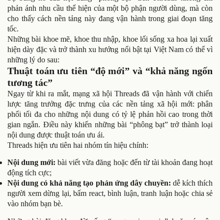
phản ánh nhu cầu thể hiện của một bộ phận người dùng, mà còn
cho thấy cách nền tảng này đang vận hành trong giai đoạn tăng
tốc.
Những bài khoe mẽ, khoe thu nhập, khoe lối sống xa hoa lại xuất
hiện dày đặc và trở thành xu hướng nổi bật tại Việt Nam có thể vì
những lý do sau:
Thuật toán ưu tiên “độ mới” và “khả năng ngốn
tương tác”
Ngay từ khi ra mắt, mạng xã hội Threads đã vận hành với chiến
lược tăng trưởng đặc trưng của các nền tảng xã hội mới: phân
phối tối đa cho những nội dung có tỷ lệ phản hồi cao trong thời
gian ngắn. Điều này khiến những bài “phông bạt” trở thành loại
nội dung được thuật toán ưu ái.
Threads hiện ưu tiên hai nhóm tín hiệu chính:
Nội dung mới:
bài viết vừa đăng hoặc đến từ tài khoản đang hoạt
động tích cực;
Nội dung có khả năng tạo phản ứng dây chuyền:
dễ kích thích
người xem dừng lại, bấm react, bình luận, tranh luận hoặc chia sẻ
vào nhóm bạn bè.