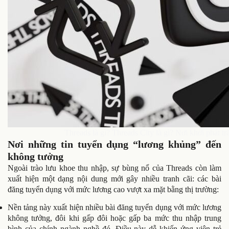
Threads là gì? Threads City là gì? Nơi khởi phát t
Nơi những tin tuyển dụng “lương khủng” đến
không tưởng
Ngoài trào lưu khoe thu nhập, sự bùng nổ của Threads còn làm
xuất hiện một dạng nội dung mới gây nhiều tranh cãi: các bài
đăng tuyển dụng với mức lương cao vượt xa mặt bằng thị trường:
Nền tảng này xuất hiện nhiều bài đăng tuyển dụng với mức lương
không tưởng, đôi khi gấp đôi hoặc gấp ba mức thu nhập trung
bình của chính ngành nghề đó. Điều này dễ khiến ứng viên trẻ