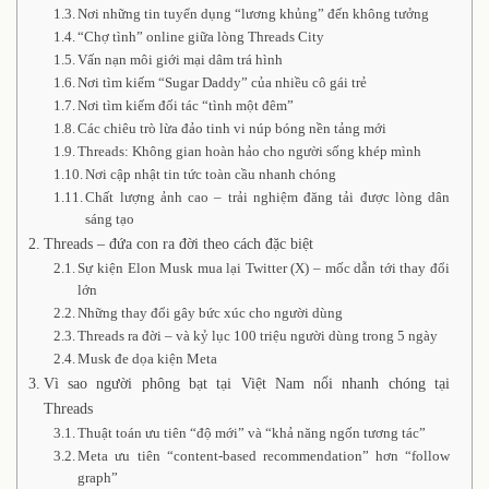
Nơi những tin tuyển dụng “lương khủng” đến không tưởng
“Chợ tình” online giữa lòng Threads City
Vấn nạn môi giới mại dâm trá hình
Nơi tìm kiếm “Sugar Daddy” của nhiều cô gái trẻ
Nơi tìm kiếm đối tác “tình một đêm”
Các chiêu trò lừa đảo tinh vi núp bóng nền tảng mới
Threads: Không gian hoàn hảo cho người sống khép mình
Nơi cập nhật tin tức toàn cầu nhanh chóng
Chất lượng ảnh cao – trải nghiệm đăng tải được lòng dân
sáng tạo
Threads – đứa con ra đời theo cách đặc biệt
Sự kiện Elon Musk mua lại Twitter (X) – mốc dẫn tới thay đổi
lớn
Những thay đổi gây bức xúc cho người dùng
Threads ra đời – và kỷ lục 100 triệu người dùng trong 5 ngày
Musk đe dọa kiện Meta
Vì sao người phông bạt tại Việt Nam nổi nhanh chóng tại
Threads
Thuật toán ưu tiên “độ mới” và “khả năng ngốn tương tác”
Meta ưu tiên “content-based recommendation” hơn “follow
graph”