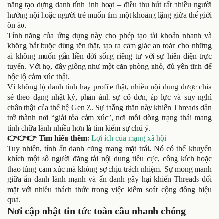
năng tạo dựng danh tính linh hoạt – điều thu hút rất nhiều người
hướng nội hoặc người trẻ muốn tìm một khoảng lặng giữa thế giới
ồn ào.
Tính năng của ứng dụng này cho phép tạo tài khoản nhanh và
không bắt buộc dùng tên thật, tạo ra cảm giác an toàn cho những
ai không muốn gắn liền đời sống riêng tư với sự hiện diện trực
tuyến. Với họ, đây giống như một căn phòng nhỏ, đủ yên tĩnh để
bộc lộ cảm xúc thật.
Vì không lộ danh tính hay profile thật, nhiều nội dung được chia
sẻ theo dạng nhật ký, phản ánh sự cô đơn, áp lực và suy nghĩ
chân thật của thế hệ Gen Z. Sự thẳng thắn này khiến Threads dần
trở thành nơi “giải tỏa cảm xúc”, nơi mỗi dòng trạng thái mang
tính chữa lành nhiều hơn là tìm kiếm sự chú ý.
👉👉👉 Tìm hiểu thêm:
Lợi ích của mạng xã hội
Tuy nhiên, tính ẩn danh cũng mang mặt trái
.
Nó có thể khuyến
khích một số người đăng tải nội dung tiêu cực, công kích hoặc
thao túng cảm xúc mà không sợ chịu trách nhiệm. Sự mong manh
giữa ẩn danh lành mạnh và ẩn danh gây hại khiến Threads đối
mặt với nhiều thách thức trong việc kiểm soát cộng đồng hiệu
quả.
Nơi cập nhật tin tức toàn cầu nhanh chóng