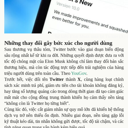
Sự kiện Elon Musk mua lại Twitter (X) –
Những thay đổi gây bức xúc cho người dùng
Sau thương vụ thâu tóm, Twitter bước vào giai đoạn biến động
sâu rộng nhất kể từ khi ra đời. Những quyết định được đưa ra với
tốc độ chóng mặt của Elon Musk không chỉ làm thay đổi bản sắc
thương hiệu, mà còn tác động trực tiếp đến trải nghiệm của hàng
triệu người dùng trên toàn cầu. Theo
YouGov
.
Trước hết, việc đổi tên
Twitter
thành
X
, cùng hàng loạt chính
sách xác minh trả phí, giảm ưu tiên cho tài khoản không đăng ký,
hay tăng số lượng quảng cáo trong dòng thời gian đã tạo cảm giác
mất mát cho cộng đồng trung thành khiến họ cảm thấy nền tảng
“không còn là Twitter họ từng biết”.
Cùng lúc đó,
việc cắt giảm nhân sự quy mô lớn
đã khiến hệ thống
dịch vụ trở nên thiếu ổn định. Nhiều giai đoạn, nền tảng gặp lỗi
kỹ thuật kéo dài, tin nhắn không gửi được, tốc độ tải chậm, và các
tính năng quan trọng vận hành kém hiệu quả.