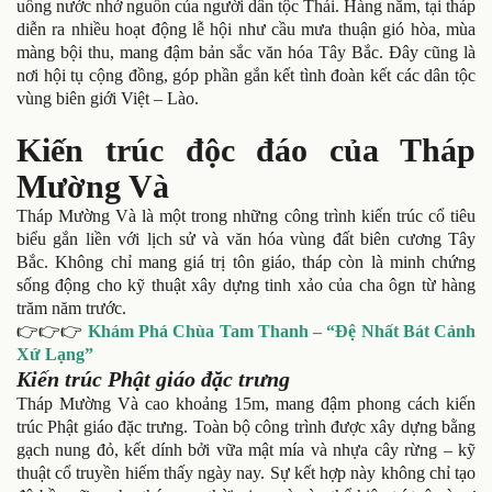
uống nước nhớ nguồn của người dân tộc Thái. Hàng năm, tại tháp
diễn ra nhiều hoạt động lễ hội như cầu mưa thuận gió hòa, mùa
màng bội thu, mang đậm bản sắc văn hóa Tây Bắc. Đây cũng là
nơi hội tụ cộng đồng, góp phần gắn kết tình đoàn kết các dân tộc
vùng biên giới Việt – Lào.
Kiến trúc độc đáo của Tháp
Mường Và
Tháp Mường Và là một trong những công trình kiến trúc cổ tiêu
biểu gắn liền với lịch sử và văn hóa vùng đất biên cương Tây
Bắc. Không chỉ mang giá trị tôn giáo, tháp còn là minh chứng
sống động cho kỹ thuật xây dựng tinh xảo của cha ôgn từ hàng
trăm năm trước.
👉👉👉
Khám Phá Chùa Tam Thanh – “Đệ Nhất Bát Cảnh
Xứ Lạng”
Kiến trúc Phật giáo đặc trưng
Tháp Mường Và cao khoảng 15m, mang đậm phong cách kiến
trúc Phật giáo đặc trưng. Toàn bộ công trình được xây dựng bằng
gạch nung đỏ, kết dính bởi vữa mật mía và nhựa cây rừng – kỹ
thuật cổ truyền hiếm thấy ngày nay. Sự kết hợp này không chỉ tạo