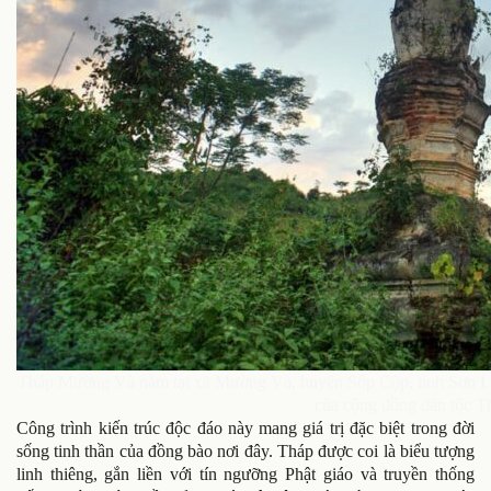
Tháp Mường Và nằm tại xã Mường Và, huyện Sốp Cộp, tỉnh Sơn La 
của cộng đồng dân tộc T
Công trình kiến trúc độc đáo này mang giá trị đặc biệt trong đời
sống tinh thần của đồng bào nơi đây. Tháp được coi là biểu tượng
linh thiêng, gắn liền với tín ngưỡng Phật giáo và truyền thống