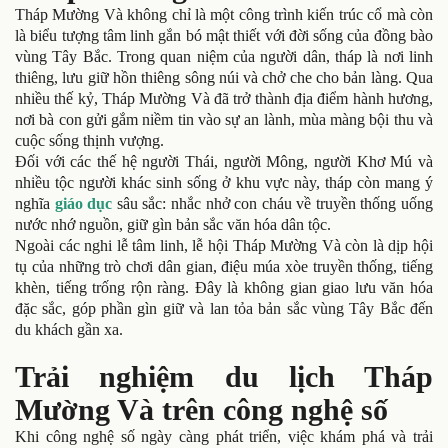
Tháp Mường Và không chỉ là một công trình kiến trúc cổ mà còn
là biểu tượng tâm linh gắn bó mật thiết với đời sống của đồng bào
vùng Tây Bắc. Trong quan niệm của người dân, tháp là nơi linh
thiêng, lưu giữ hồn thiêng sông núi và chở che cho bản làng. Qua
nhiều thế kỷ, Tháp Mường Và đã trở thành địa điểm hành hương,
nơi bà con gửi gắm niềm tin vào sự an lành, mùa màng bội thu và
cuộc sống thịnh vượng.
Đối với các thế hệ người Thái, người Mông, người Khơ Mú và
nhiều tộc người khác sinh sống ở khu vực này, tháp còn mang ý
nghĩa
giáo dục
sâu sắc: nhắc nhở con cháu về truyền thống uống
nước nhớ nguồn, giữ gìn bản sắc văn hóa dân tộc.
Ngoài các nghi lễ tâm linh, lễ hội Tháp Mường Và còn là dịp hội
tụ của những trò chơi dân gian, điệu múa xòe truyền thống, tiếng
khèn, tiếng trống rộn ràng. Đây là không gian giao lưu văn hóa
đặc sắc, góp phần gìn giữ và lan tỏa bản sắc vùng Tây Bắc đến
du khách gần xa.
Trải nghiệm du lịch Tháp
Mường Và trên công nghệ số
Khi công nghệ số ngày càng phát triển, việc khám phá và trải