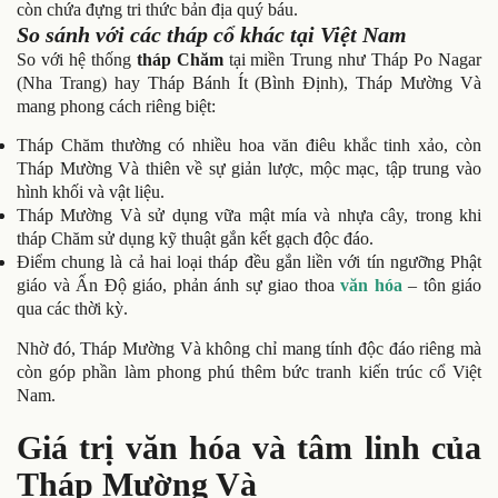
còn chứa đựng tri thức bản địa quý báu.
So sánh với các tháp cổ khác tại Việt Nam
So với hệ thống
tháp Chăm
tại miền Trung như Tháp Po Nagar
(Nha Trang) hay Tháp Bánh Ít (Bình Định), Tháp Mường Và
mang phong cách riêng biệt:
Tháp Chăm thường có nhiều hoa văn điêu khắc tinh xảo, còn
Tháp Mường Và thiên về sự giản lược, mộc mạc, tập trung vào
hình khối và vật liệu.
Tháp Mường Và sử dụng vữa mật mía và nhựa cây, trong khi
tháp Chăm sử dụng kỹ thuật gắn kết gạch độc đáo.
Điểm chung là cả hai loại tháp đều gắn liền với tín ngưỡng Phật
giáo và Ấn Độ giáo, phản ánh sự giao thoa
văn hóa
– tôn giáo
qua các thời kỳ.
Nhờ đó, Tháp Mường Và không chỉ mang tính độc đáo riêng mà
còn góp phần làm phong phú thêm bức tranh kiến trúc cổ Việt
Nam.
Giá trị văn hóa và tâm linh của
Tháp Mường Và