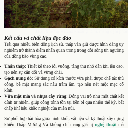
Tháp Mường Và cao khoảng 15m, mang đậm phong c
Kết cấu và chất liệu độc đáo
Trải qua nhiều biến động lịch sử, tháp vẫn giữ được hình dáng uy
nghiêm trở thành điểm nhấn quan trọng trong đời sống tín ngưỡng
của đồng bào vùng cao.
Thân tháp
: Thiết kế theo lối vuông, tầng thu nhỏ dần khi lên cao,
tạo nên sự cân đối và vững chãi.
Gạch nung đỏ
: Sử dụng có kích thước vừa phải được chế tác thủ
công, bề mặt mang sắc nâu trầm ấm, tạo nên nét mộc mạc cổ
kính.
Vữa mật mía và nhựa cây rừng
: Đóng vai trò như một chất kết
dính tự nhiên, giúp công trình tồn tại bền bỉ qua nhiều thế kỷ, bất
chấp khí hậu khắc nghiệt của miền núi.
Sự phối hợp hài hòa giữa hình khối, vật liệu và kỹ thuật xây dựng
khiến Tháp Mường Và không chỉ mang giá trị
nghệ thuật
mà