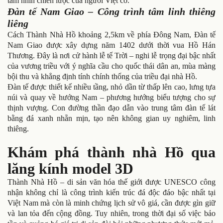
tầm nhìn chiến lược của người Việt cổ.
Đàn tế Nam Giao – Công trình tâm linh thiêng
liêng
Cách Thành Nhà Hồ khoảng 2,5km về phía Đông Nam, Đàn tế
Nam Giao được xây dựng năm 1402 dưới thời vua Hồ Hán
Thương. Đây là nơi cử hành lễ tế Trời – nghi lễ trọng đại bậc nhất
của vương triều với ý nghĩa cầu cho quốc thái dân an, mùa màng
bội thu và khẳng định tính chính thống của triều đại nhà Hồ.
Đàn tế được thiết kế nhiều tầng, nhỏ dần từ thấp lên cao, lưng tựa
núi và quay về hướng Nam – phương hướng biểu tượng cho sự
thịnh vượng. Con đường thần đạo dẫn vào trung tâm đàn tế lát
bằng đá xanh nhẵn mịn, tạo nên không gian uy nghiêm, linh
thiêng.
Khám phá thành nhà Hồ qua
lăng kính model 3D
Thành Nhà Hồ – di sản văn hóa thế giới được UNESCO công
nhận không chỉ là công trình kiến trúc đá độc đáo bậc nhất tại
Việt Nam mà còn là minh chứng lịch sử vô giá, cần được gìn giữ
và lan tỏa đến cộng đồng. Tuy nhiên, trong thời đại số việc bảo