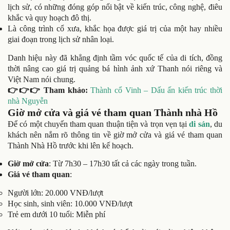
lịch sử, có những đóng góp nổi bật về kiến trúc, công nghệ, điêu
khắc và quy hoạch đô thị.
Là công trình cổ xưa, khắc họa được giá trị của một hay nhiều
giai đoạn trong lịch sử nhân loại.
Danh hiệu này đã khẳng định tầm vóc quốc tế của di tích, đồng
thời nâng cao giá trị quảng bá hình ảnh xứ Thanh nói riêng và
Việt Nam nói chung.
👉👉👉 Tham khảo:
Thành cổ Vinh – Dấu ấn kiến trúc thời
nhà Nguyễn
Giờ mở cửa và giá vé tham quan Thành nhà Hồ
Để có một chuyến tham quan thuận tiện và trọn vẹn tại
di sản
, du
khách nên nắm rõ thông tin về giờ mở cửa và giá vé tham quan
Thành Nhà Hồ trước khi lên kế hoạch.
Giờ mở cửa
: Từ 7h30 – 17h30 tất cả các ngày trong tuần.
Giá vé tham quan
:
Người lớn: 20.000 VNĐ/lượt
Học sinh, sinh viên: 10.000 VNĐ/lượt
Trẻ em dưới 10 tuổi: Miễn phí