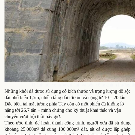
Thành nội có tường thành và bốn cổng chính hướng t
Những khối đá được sử dụng có kích thước và trọng lượng đồ sộ:
dài phổ biến 1,5m, nhiều tảng dài tới 6m và nặng từ 10 – 20 tấn.
Đặc biệt, tại mặt tường phía Tây còn có một phiến đá khổng lồ
nặng tới 26,7 tấn – minh chứng cho kỹ thuật khai thác và vận
chuyển vượt trội thời bấy giờ.
Theo ước tính, để hoàn thành công trình, người xưa đã sử dụng
khoảng 25.000m³ đá cùng 100.000m³ đất, tất cả được lắp ghép