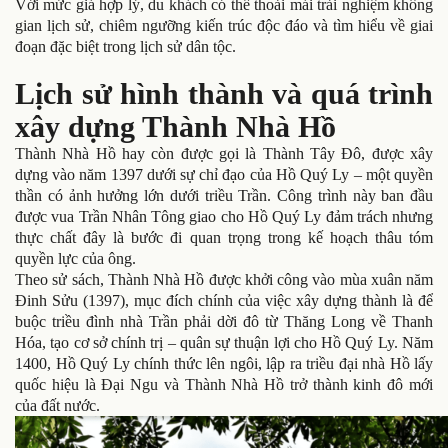
Với mức giá hợp lý, du khách có thể thoải mái trải nghiệm không
gian lịch sử, chiêm ngưỡng kiến trúc độc đáo và tìm hiểu về giai
đoạn đặc biệt trong lịch sử dân tộc.
Lịch sử hình thành và quá trình
xây dựng Thành Nhà Hồ
Thành Nhà Hồ hay còn được gọi là Thành Tây Đô, được xây
dựng vào năm 1397 dưới sự chỉ đạo của Hồ Quý Ly – một quyền
thần có ảnh hưởng lớn dưới triều Trần. Công trình này ban đầu
được vua Trần Nhân Tông giao cho Hồ Quý Ly đảm trách nhưng
thực chất đây là bước đi quan trọng trong kế hoạch thâu tóm
quyền lực của ông.
Theo sử sách, Thành Nhà Hồ được khởi công vào mùa xuân năm
Đinh Sửu (1397), mục đích chính của việc xây dựng thành là để
buộc triều đình nhà Trần phải dời đô từ Thăng Long về Thanh
Hóa, tạo cơ sở chính trị – quân sự thuận lợi cho Hồ Quý Ly. Năm
1400, Hồ Quý Ly chính thức lên ngôi, lập ra triều đại nhà Hồ lấy
quốc hiệu là Đại Ngu và Thành Nhà Hồ trở thành kinh đô mới
của đất nước.