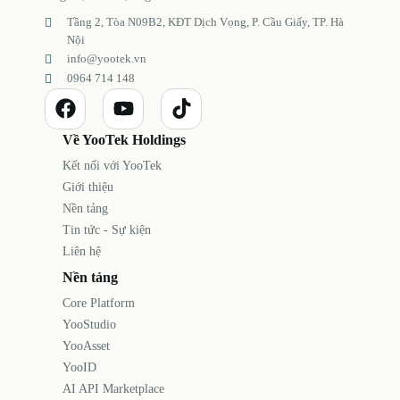
Tầng 2, Tòa N09B2, KĐT Dịch Vọng, P. Cầu Giấy, TP. Hà
Nội
info@yootek.vn
0964 714 148
Về YooTek Holdings
Kết nối với YooTek
Giới thiệu
Nền tảng
Tin tức - Sự kiện
Liên hệ
Nền tảng
Core Platform
YooStudio
YooAsset
YooID
AI API Marketplace