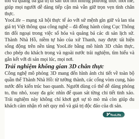
tồn và quảng bá giá trị di sản đòi hỏi những phương thức mới mẻ,
giúp mọi người dễ dàng tiếp cận mà vẫn giữ trọn vẹn tính chân
thực.
YooLife – mạng xã hội thực tế ảo với sứ mệnh gìn giữ và lan tỏa
giá trị Việt thông qua công nghệ – đã đồng hành cùng Cục Thông
tin đối ngoại trong việc số hóa và quảng bá các di sản lịch sử.
Thành Nhà Hồ, niềm tự hào của xứ Thanh, nay được tái hiện
sống động trên nền tảng YooLife bằng mô hình 3D chân thực,
cho phép du khách trong và ngoài nước trải nghiệm, tìm hiểu và
gắn kết với di sản mọi lúc, mọi nơi.
Trải nghiệm không gian 3D chân thực
Công nghệ mô phỏng 3D mang đến hình ảnh chi tiết về toàn bộ
quần thể Thành Nhà Hồ: từ tường thành, các cổng vòm cung, hào
nước đến kiến trúc bao quanh. Người dùng có thể dễ dàng phóng
to, thu nhỏ, xoay đa góc nhìn để quan sát từng chi tiết tinh xảo.
Trải nghiệm này không chỉ khơi gợi sự tò mò mà còn giúp du
khách cảm nhận rõ nét quy mô và giá trị độc đáo của di sản.