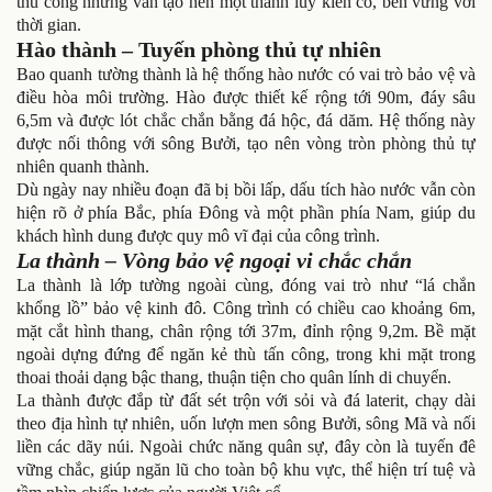
thủ công nhưng vẫn tạo nên một thành lũy kiên cố, bền vững với
thời gian.
Hào thành – Tuyến phòng thủ tự nhiên
Bao quanh tường thành là hệ thống hào nước có vai trò bảo vệ và
điều hòa môi trường. Hào được thiết kế rộng tới 90m, đáy sâu
6,5m và được lót chắc chắn bằng đá hộc, đá dăm. Hệ thống này
được nối thông với sông Bưởi, tạo nên vòng tròn phòng thủ tự
nhiên quanh thành.
Dù ngày nay nhiều đoạn đã bị bồi lấp, dấu tích hào nước vẫn còn
hiện rõ ở phía Bắc, phía Đông và một phần phía Nam, giúp du
khách hình dung được quy mô vĩ đại của công trình.
La thành – Vòng bảo vệ ngoại vi chắc chắn
La thành là lớp tường ngoài cùng, đóng vai trò như “lá chắn
khổng lồ” bảo vệ kinh đô. Công trình có chiều cao khoảng 6m,
mặt cắt hình thang, chân rộng tới 37m, đỉnh rộng 9,2m. Bề mặt
ngoài dựng đứng để ngăn kẻ thù tấn công, trong khi mặt trong
thoai thoải dạng bậc thang, thuận tiện cho quân lính di chuyển.
La thành được đắp từ đất sét trộn với sỏi và đá laterit, chạy dài
theo địa hình tự nhiên, uốn lượn men sông Bưởi, sông Mã và nối
liền các dãy núi. Ngoài chức năng quân sự, đây còn là tuyến đê
vững chắc, giúp ngăn lũ cho toàn bộ khu vực, thể hiện trí tuệ và