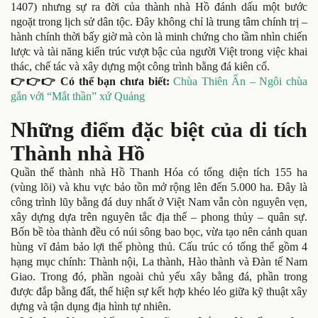
1407) nhưng sự ra đời của thành nhà Hồ đánh dấu một bước
ngoặt trong lịch sử dân tộc. Đây không chỉ là trung tâm chính trị –
hành chính thời bấy giờ mà còn là minh chứng cho tầm nhìn chiến
lược và tài năng kiến trúc vượt bậc của người Việt trong việc khai
thác, chế tác và xây dựng một công trình bằng đá kiên cố.
👉👉👉 Có thể bạn chưa biết:
Chùa Thiên Ấn – Ngôi chùa
gắn với “Mắt thần” xứ Quảng
Những điểm đặc biệt của di tích
Thành nhà Hồ
Quần thể thành nhà Hồ Thanh Hóa có tổng diện tích 155 ha
(vùng lõi) và khu vực bảo tồn mở rộng lên đến 5.000 ha. Đây là
công trình lũy bằng đá duy nhất ở Việt Nam vẫn còn nguyên vẹn,
xây dựng dựa trên nguyên tắc địa thế – phong thủy – quân sự.
Bốn bề tòa thành đều có núi sông bao bọc, vừa tạo nên cảnh quan
hùng vĩ đảm bảo lợi thế phòng thủ. Cấu trúc có tổng thể gồm 4
hạng mục chính: Thành nội, La thành, Hào thành và Đàn tế Nam
Giao. Trong đó, phần ngoài chủ yếu xây bằng đá, phần trong
được đắp bằng đất, thể hiện sự kết hợp khéo léo giữa kỹ thuật xây
dựng và tận dụng địa hình tự nhiên.