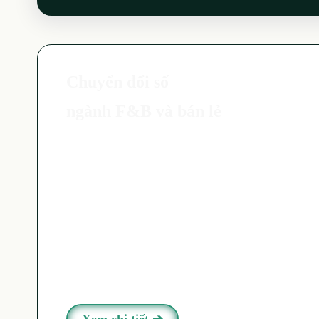
Chuyển đổi số
ngành F&B và bán lẻ
Xem chi tiết ➔