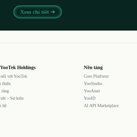
Xem chi tiết ➔
 YooTek Holdings
Nền tảng
 nối với YooTek
Core Platform
i thiệu
YooStudio
 tảng
YooAsset
 tức - Sự kiện
YooID
n hệ
AI API Marketplace