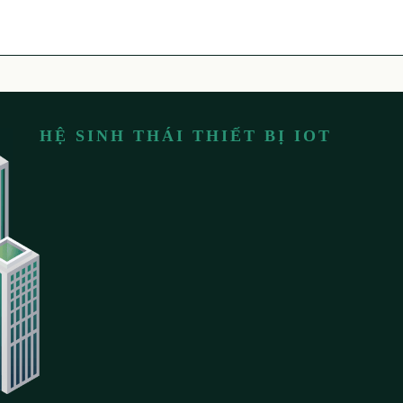
HỆ SINH THÁI THIẾT BỊ IOT