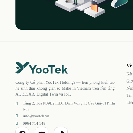
Về
Kết
Giớ
Công ty Cổ phần YooTek Holdings — tiên phong kiến tạo
Nền
hệ sinh thái không gian số Make in Vietnam trên nền tảng
AI, 3D/XR, Digital Twin và IoT.
Tin
Liê
Tầng 2, Tòa N09B2, KĐT Dịch Vọng, P. Cầu Giấy, TP. Hà
Nội
info@yootek.vn
0964 714 148