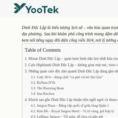
Dinh Độc Lập là biểu tượng lịch sử – văn hóa quan trọ
địa phương. Sau khi khám phá công trình mang đậm dấu
kem nổi tiếng ngay đối diện công viên 30/4, nơi lý tưởng
Table of Contents
Mixue Dinh Độc Lập – quán kem bình dân hot nhất khu tr
Cafe Highlands Dinh Độc Lập – không gian mát mẻ, view c
Những quán cafe độc đáo quanh Dinh Độc Lập đáng ghé nh
Cafe 30/4 – đúng chất “cà phê vỉa hè Sài Gòn”
RuNam D’Or
The Running Bean
Star Kitchen
Khách sạn gần Dinh Độc Lập thuận tiện nghỉ ngơi và tham
Saigon Plaza – Đẳng cấp quốc tế giữa lòng Quận 1
Kim Đô – Royal Saigon Hotel – Vị trí vàng, giá hợp lý
LeBlanc Saigon – Tối giản, dễ chịu và gần gũi