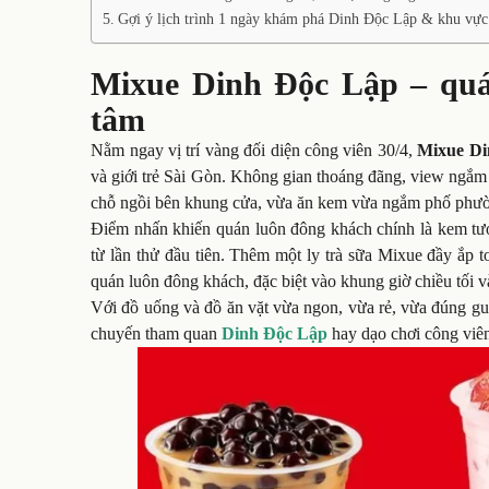
Gợi ý lịch trình 1 ngày khám phá Dinh Độc Lập & khu vự
Mixue Dinh Độc Lập – quá
tâm
Nằm ngay vị trí vàng đối diện công viên 30/4,
Mixue Di
và giới trẻ Sài Gòn. Không gian thoáng đãng, view ngắm c
chỗ ngồi bên khung cửa, vừa ăn kem vừa ngắm phố phường 
Điểm nhấn khiến quán luôn đông khách chính là kem tươi
từ lần thử đầu tiên. Thêm một ly trà sữa Mixue đầy ắp t
quán luôn đông khách, đặc biệt vào khung giờ chiều tối v
Với đồ uống và đồ ăn vặt vừa ngon, vừa rẻ, vừa đúng gu
chuyến tham quan
Dinh Độc Lập
hay dạo chơi công viên