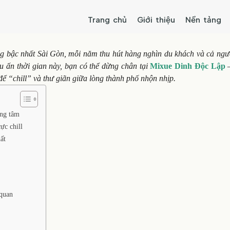
Trang chủ
Giới thiệu
Nền tảng
ng bậc nhất Sài Gòn, mỗi năm thu hút hàng nghìn du khách và cả ngư
 ấn thời gian này, bạn có thể dừng chân tại
Mixue Dinh Độc Lập
–
 để “chill” và thư giãn giữa lòng thành phố nhộn nhịp.
ung tâm
ực chill
ất
 quan