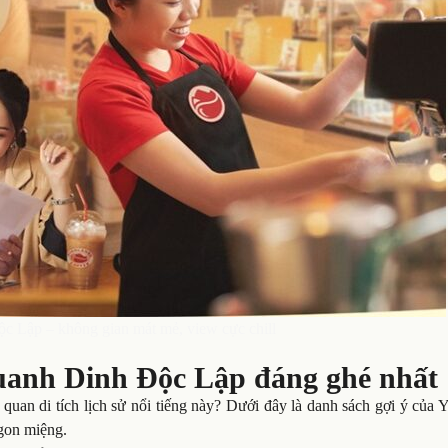
c Lập – không gian mát mẻ, view cực chill
uanh Dinh Độc Lập đáng ghé nhất
uan di tích lịch sử nổi tiếng này? Dưới đây là danh sách gợi ý của 
ngon miệng.