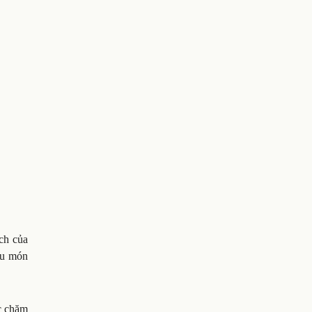
ch của
ều món
c chăm