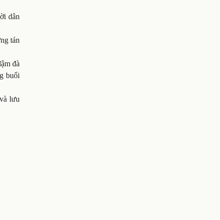
ời dân
ững tán
 đậm đà
g buổi
và lưu