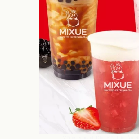
Một ngày quanh Dinh Độc Lập: Ăn gì 