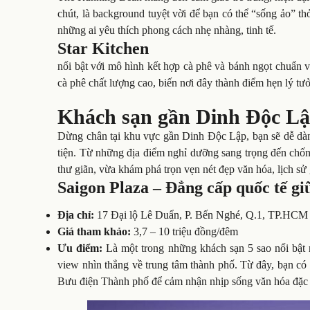
chút, là background tuyệt vời để bạn có thể “sống ảo” th
những ai yêu thích phong cách nhẹ nhàng, tinh tế.
Star Kitchen
nổi bật với mô hình kết hợp cà phê và bánh ngọt chuẩn 
cà phê chất lượng cao, biến nơi đây thành điểm hẹn lý tư
Khách sạn gần Dinh Độc Lập
Dừng chân tại khu vực gần Dinh Độc Lập, bạn sẽ dễ dàn
tiện. Từ những địa điểm nghỉ dưỡng sang trọng đến chốn
thư giãn, vừa khám phá trọn vẹn nét đẹp văn hóa, lịch sử
Saigon Plaza – Đẳng cấp quốc tế gi
Địa chỉ:
17 Đại lộ Lê Duẩn, P. Bến Nghé, Q.1, TP.HCM
Giá tham khảo:
3,7 – 10 triệu đồng/đêm
Ưu điểm:
Là một trong những khách sạn 5 sao nổi bật 
view nhìn thẳng về trung tâm thành phố. Từ đây, bạn c
Bưu điện Thành phố để cảm nhận nhịp sống văn hóa đặc 