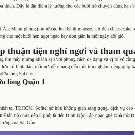
ỏa thích. Đây là địa điểm lý tưởng cho các buổi trò chuyện cùng bạn 
vị Âu. Menu phong phú từ các loại bánh mousse, tart đến cheesecake,
ởng cho một buổi hẹn ngọt ngào hay đơn giản là một ngày đổi gió.
 thuận tiện nghỉ ngơi và tham qu
g tìm thấy những khách sạn với phong cách đa dạng và vị trí vô cùng
 lưu trú bình dân, mỗi nơi đều mang đến một trải nghiệm riêng giúp 
 giữa lòng Sài Gòn.
ữa lòng Quận 1
nhất tại TP.HCM, Sofitel sở hữu không gian sang trọng, dịch vụ cao 
ó thể tản bộ chưa đến 5 phút là đến Dinh Độc Lập hoặc ghé Nhà thờ Đ
trưng của Sài Gòn.