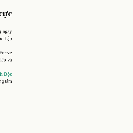
cực
g ngay
ộc Lập
Freeze
iệp và
h Độc
ng tâm