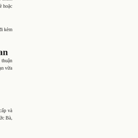
bè hoặc
 đi kèm
an
 thuận
bạn vừa
cấp và
ức Bà,