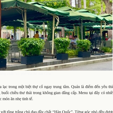
úng chất “cà phê vỉa hè Sài Gòn”
 lạc trong một biệt thự cổ ngay trung tâm. Quán là điểm đến yêu thí
buổi chiều thư thái trong không gian đẳng cấp. Menu tại đây có nhi
c món ăn nhẹ tinh tế.
i với tông trắng chủ đạo đầy chất “Hàn Quốc”. Từng góc nhỏ đều đượ