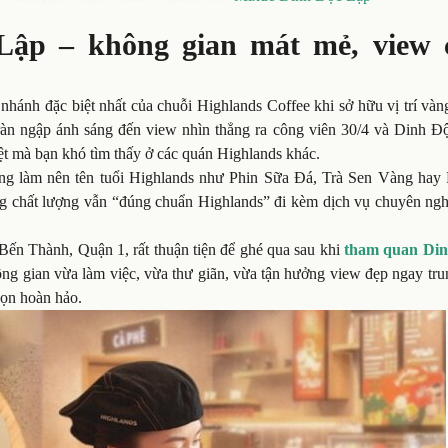
Lập – không gian mát mẻ, view 
hánh đặc biệt nhất của chuỗi Highlands Coffee khi sở hữu vị trí vàn
àn ngập ánh sáng đến view nhìn thẳng ra công viên 30/4 và Dinh Đ
iệt mà bạn khó tìm thấy ở các quán Highlands khác.
ng làm nên tên tuổi Highlands như Phin Sữa Đá, Trà Sen Vàng hay 
g chất lượng vẫn “đúng chuẩn Highlands” đi kèm dịch vụ chuyên ngh
n Thành, Quận 1, rất thuận tiện để ghé qua sau khi
tham quan Din
ng gian vừa làm việc, vừa thư giãn, vừa tận hưởng view đẹp ngay tru
họn hoàn hảo.