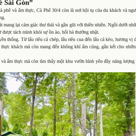
hè Sài Gòn”
à phê và ẩm thực, Cà Phê 30/4 còn là nơi hội tụ của du khách và ngư
ng.
mang lại cảm giác thư thái và gần gũi với thiên nhiên. Ngồi dưới nh
ư được tách mình khỏi sự ồn ào, hối hả thường nhật.
yền thống. Từ lẩu riêu cá chép, lẩu riêu cua đến lẩu cá kèo, hương vị
ê thực khách mà còn mang đến không khí ấm cúng, gắn kết cho nhữn
 và ẩm thực mà còn tìm thấy một khu vườn bình yên đầy năng lượng 