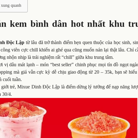
c xung quanh
n kem bình dân hot nhất khu tr
nh Độc Lập
từ lâu đã trở thành điểm hẹn quen thuộc của học sinh, si
ông viên cực chill khiến ai ghé qua cũng muốn nán lại thật lâu. Chỉ 
nhộn nhịp là trải nghiệm rất “chill” giữa khu trung tâm.
 vị dâu mát lạnh – món “best seller” chinh phục mọi tín đồ ngọt ngà
opping mà giá vẫn cực kỳ dễ chịu giao động từ 20 – 35k, bạn sẽ hiểu
à cuối tuần.
 giới trẻ, Mixue Dinh Độc Lập là điểm dừng lý tưởng để nạp năng lượ
 30/4.