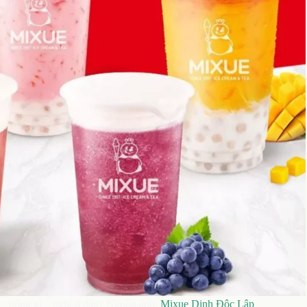
– uống gì – nghỉ ở đâu? Nguồn ảnh:
Mixue Dinh Độc Lập