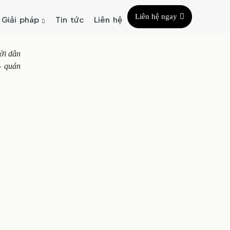
Liên hệ ngay
Giải pháp
Tin tức
Liên hệ
ời dân
 quán