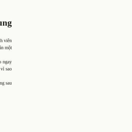
ung
nh viên
cần một
o ngay
 vì sao
ng sau