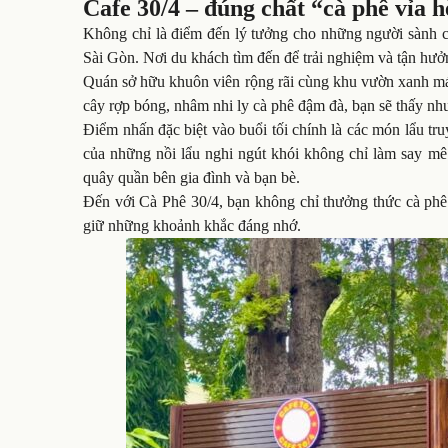
Cafe 30/4 – đúng chất “cà phê vỉa 
Không chỉ là điểm đến lý tưởng cho những người sành c
Sài Gòn. Nơi du khách tìm đến để trải nghiệm và tận hưở
Quán sở hữu khuôn viên rộng rãi cùng khu vườn xanh mát 
cây rợp bóng, nhâm nhi ly cà phê đậm đà, bạn sẽ thấy nh
Điểm nhấn đặc biệt vào buổi tối chính là các món lẩu tru
của những nồi lẩu nghi ngút khói không chỉ làm say m
quây quần bên gia đình và bạn bè.
Đến với Cà Phê 30/4, bạn không chỉ thưởng thức cà phê
giữ những khoảnh khắc đáng nhớ.