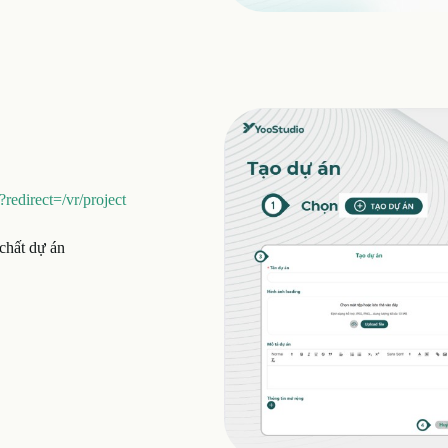
?redirect=/vr/project
 chất dự án