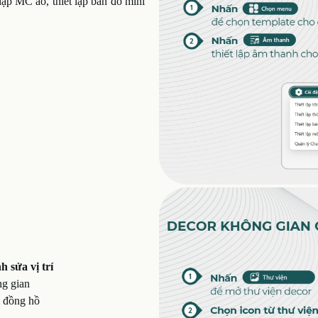
t lập MC ảo, thiết lập bản đồ mini
h sửa vị trí
ng gian
m đồng hồ