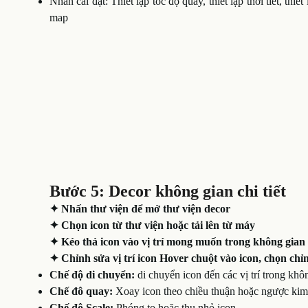
Nhấn cài đặt: Thiết lập tốc độ quay, thiết lập thời tiết, thiế
map
Bước 5: Decor không gian chi tiết
✦ Nhấn thư viện để mở thư viện decor
✦ Chọn icon từ thư viện hoặc tải lên từ máy
✦ Kéo thả icon vào vị trí mong muốn trong không gian
✦ Chỉnh sửa vị trí icon Hover chuột vào icon, chọn chỉn
Chế độ di chuyển:
di chuyển icon đến các vị trí trong khô
Chế đô quay:
Xoay icon theo chiều thuận hoặc ngược ki
Chế độ Scale:
Phóng to hoặc thu nhỏ icon