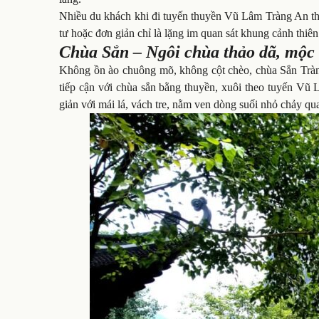
Nhiều du khách khi đi tuyến thuyền Vũ Lâm Tràng An thư
tư hoặc đơn giản chỉ là lặng im quan sát khung cảnh thiê
Chùa Sắn – Ngôi chùa thảo dã, mộc
Không ồn ào chuông mõ, không cột chèo, chùa Sắn Tràng
tiếp cận với chùa sắn bằng thuyền, xuôi theo tuyến Vũ
giản với mái lá, vách tre, nằm ven dòng suối nhỏ chảy qu