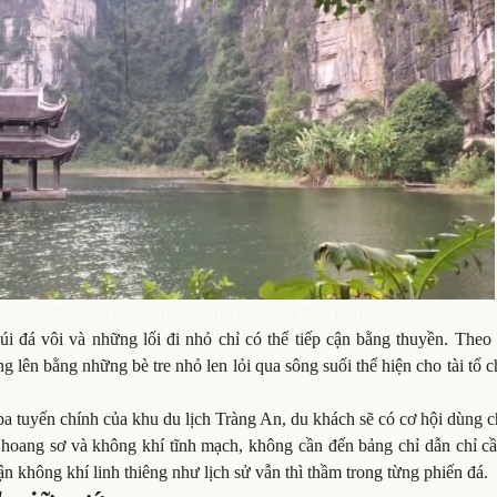
vùng đất bằng phẳng nằm trong khu sinh thái Tràng An
i đá vôi và những lối đi nhỏ chỉ có thể tiếp cận bằng thuyền. Theo 
 lên bằng những bè tre nhỏ len lỏi qua sông suối thể hiện cho tài tổ 
a tuyến chính của khu du lịch Tràng An, du khách sẽ có cơ hội dùng c
ang sơ và không khí tĩnh mạch, không cần đến bảng chỉ dẫn chỉ cầ
n không khí linh thiêng như lịch sử vẫn thì thầm trong từng phiến đá.