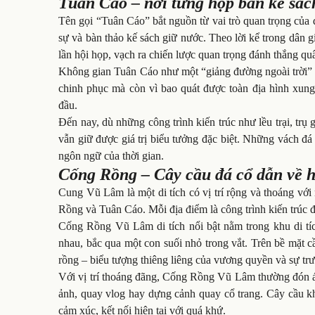
Tuân Cáo – nơi từng họp bàn kế sác
Tên gọi “Tuân Cáo” bắt nguồn từ vai trò quan trọng của 
sự và bàn thảo kế sách giữ nước. Theo lời kể trong dân gi
lần hội họp, vạch ra chiến lược quan trọng đánh thắng 
Không gian Tuân Cáo như một “giảng đường ngoài trời” gi
chinh phục mà còn vì bao quát được toàn địa hình xung
đầu.
Đến nay, dù những công trình kiến trúc như lều trại, t
vẫn giữ được giá trị biểu tưởng đặc biệt. Những vách đ
ngôn ngữ của thời gian.
Cống Rồng – Cây cầu đá cổ dẫn về 
Cung Vũ Lâm là một di tích có vị trí rộng và thoáng với
Rồng và Tuân Cáo. Mỗi địa điểm là công trình kiến trúc đ
Cống Rồng Vũ Lâm di tích nổi bật nằm trong khu di t
nhau, bắc qua một con suối nhỏ trong vắt. Trên bề mặt 
rồng – biểu tượng thiêng liêng của vương quyền và sự trư
Với vị trí thoáng đãng, Cống Rồng Vũ Lâm thường đón á
ảnh, quay vlog hay dựng cảnh quay cổ trang. Cây cầu kh
cảm xúc, kết nối hiện tại với quá khứ.