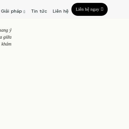
Liên hệ ngay
Giải pháp
Tin tức
Liên hệ
mang ý
òa giữa
g khám