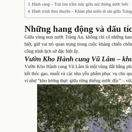
Hành cung – Trái tim trầm mặc giữa núi thiêng nước biếc
Hành trình theo thuyền – Khám phá miền di sản giữa Tràn
Những hang động và dấu tíc
Giữa vùng non nước Tràng An, không chỉ có những hang 
biệt, giữ vai trò quan trọng trong cuộc kháng chiến
công trình lịch sử đặc biệt ấy.
Vườn Kho Hành cung Vũ Lâm – khu đ
Vườn Kho Hành cung Vũ Lâm là một vùng đất bằng phẳ
kết thóc gạo, muối và các nhu yếu phẩm phục vụ cho q
ví như “kho lương thực giữa rừng thiêng nước độc” – vừa 