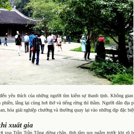
 những ngôi chùa cổ được xây dựng từ thời nhà Trần
đến yêu thích của những người tìm kiếm sự thanh tịnh. Không gian
phiền, lắng lại cùng hơi thở và tiếng rừng thì thầm. Người dân địa 
 an, hóa giải nghiệp chướng và thường quay lại vào những dịp đặc biệ
hi xuất gia
i vua Trần Trần Tông dừng chân, tĩnh tâm suy ngẫm trước khi rũ b