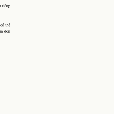
 riêng
có thể
ùa đơn