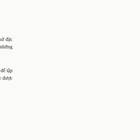
sử đặc
 những
 để tập
y được