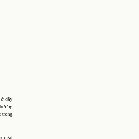
 ở đây
phương
t trong
ỏ ngai