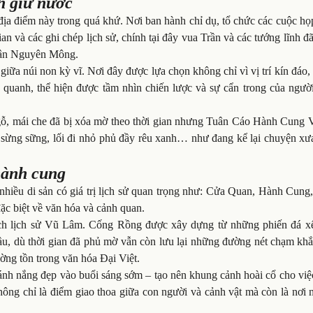
h giữ nước
địa điểm này trong quá khứ. Nơi ban hành chỉ dụ, tổ chức các cuộc h
an và các ghi chép lịch sử, chính tại đây vua Trần và các tướng lĩnh đ
quân Nguyên Mông.
ữa núi non kỳ vĩ. Nơi đây được lựa chọn không chỉ vì vị trí kín đáo,
 quanh, thể hiện được tầm nhìn chiến lược và sự cẩn trong của ngườ
rụ gỗ, mái che đã bị xóa mờ theo thời gian nhưng Tuân Cáo Hành Cung
á sừng sững, lối đi nhỏ phủ đầy rêu xanh… như đang kể lại chuyện xư
hành cung
 nhiều di sản có giá trị lịch sử quan trọng như: Cửa Quan, Hành Cun
ặc biệt về văn hóa và cảnh quan.
ích lịch sử Vũ Lâm. Cống Rồng được xây dựng từ những phiến đá xế
cầu, dù thời gian đã phủ mờ vẫn còn lưu lại những đường nét chạm kh
ờng tồn trong văn hóa Đại Việt.
nh nắng đẹp vào buổi sáng sớm – tạo nên khung cảnh hoài cổ cho việ
ông chỉ là điểm giao thoa giữa con người và cảnh vật mà còn là nơi 