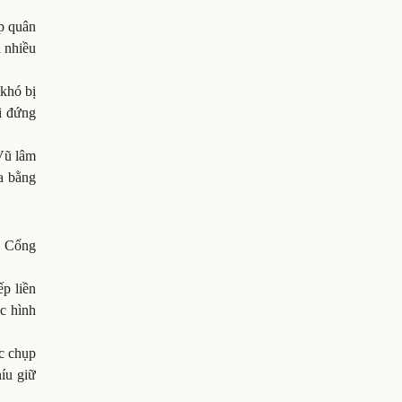
ọp quân
ã nhiều
 khó bị
i đứng
 Vũ lâm
a bằng
g, Cống
p liền
ắc hình
c chụp
níu giữ