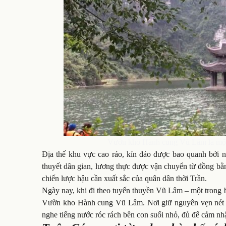
Vườn kho Hành cung Vũ Lâm là một 
Địa thế khu vực cao ráo, kín đáo được bao quanh bởi nú
thuyết dân gian, lương thực được vận chuyển từ đồng bằng
chiến lược hậu cần xuất sắc của quân dân thời Trần.
Ngày nay, khi đi theo tuyến thuyền Vũ Lâm – một trong b
Vườn kho Hành cung Vũ Lâm. Nơi giữ nguyên vẹn nét ho
nghe tiếng nước róc rách bên con suối nhỏ, đủ để cảm nhậ