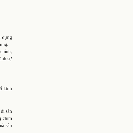
i dựng
Cung.
chính,
 ánh sự
ổ kính
di sản
g chim
mà sâu