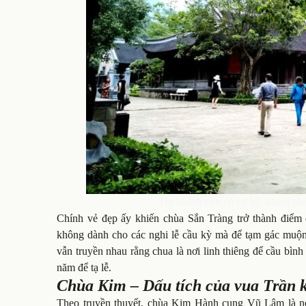
Du khách còn có cơ hội khám phá
Chính vẻ đẹp ấy khiến chùa Sắn Tràng trở thành điểm 
không dành cho các nghi lễ cầu kỳ mà để tạm gác muộn 
vẫn truyền nhau rằng chua là nơi linh thiêng để cầu bình
năm để tạ lễ.
Chùa Kim – Dấu tích của vua Trần k
Theo truyền thuyết, chùa Kim Hành cung Vũ Lâm là nơ