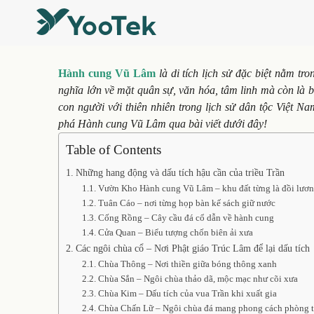
Hành cung Vũ Lâm
là di tích lịch sử đặc biệt nằm t
nghĩa lớn về mặt quân sự, văn hóa, tâm linh mà còn là b
con người với thiên nhiên trong lịch sử dân tộc Việt 
phá Hành cung Vũ Lâm qua bài viết dưới đây!
Table of Contents
Những hang động và dấu tích hậu cần của triều Trần
Vườn Kho Hành cung Vũ Lâm – khu đất từng là đồi lương
Tuân Cáo – nơi từng họp bàn kế sách giữ nước
Cống Rồng – Cây cầu đá cổ dẫn về hành cung
Cửa Quan – Biểu tượng chốn biên ải xưa
Các ngôi chùa cổ – Nơi Phật giáo Trúc Lâm để lại dấu tích
Chùa Thông – Nơi thiền giữa bóng thông xanh
Chùa Sắn – Ngôi chùa thảo dã, mộc mạc như cõi xưa
Chùa Kim – Dấu tích của vua Trần khi xuất gia
Chùa Chấn Lữ – Ngôi chùa đá mang phong cách phòng 