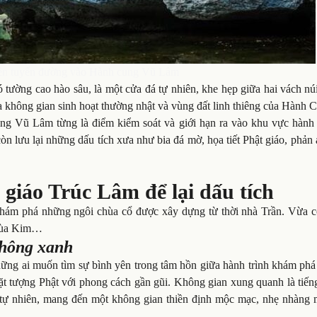
 trên tuyến đường vào Hành cung Vũ Lâm
tường cao hào sâu, là một cửa đá tự nhiên, khe hẹp giữa hai vách nú
 không gian sinh hoạt thường nhật và vùng đất linh thiêng của Hành 
ung Vũ Lâm từng là điểm kiểm soát và giới hạn ra vào khu vực hành 
n lưu lại những dấu tích xưa như bia đá mờ, họa tiết Phật giáo, phản
 giáo Trúc Lâm để lại dấu tích
ám phá những ngôi chùa cổ được xây dựng từ thời nhà Trần. Vừa c
chùa Kim…
thông xanh
g ai muốn tìm sự bình yên trong tâm hồn giữa hành trình khám phá 
ặt tượng Phật với phong cách gần gũi. Không gian xung quanh là tiến
 tự nhiên, mang đến một không gian thiền định mộc mạc, nhẹ nhàng 