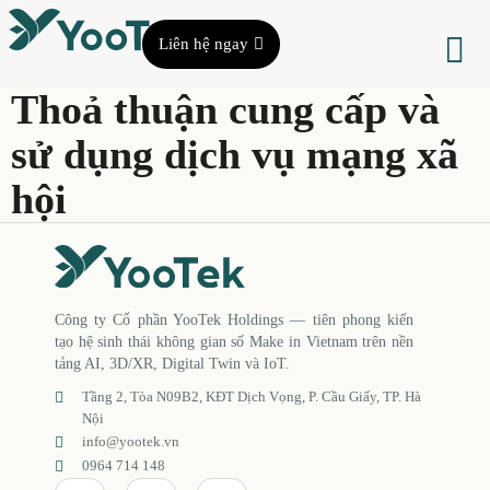
Liên hệ ngay
Thoả thuận cung cấp và
sử dụng dịch vụ mạng xã
hội
Công ty Cổ phần YooTek Holdings — tiên phong kiến
tạo hệ sinh thái không gian số Make in Vietnam trên nền
tảng AI, 3D/XR, Digital Twin và IoT.
Tầng 2, Tòa N09B2, KĐT Dịch Vọng, P. Cầu Giấy, TP. Hà
Nội
info@yootek.vn
0964 714 148