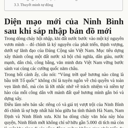
Thuyết minh tự động
Diện mạo mới của Ninh Bình
sau khi sáp nhập bản đồ mới
Trong dòng chảy hội nhập, khi đất nước bước vào một kỷ nguyên
vươn mình – đó chính là kỷ nguyên của phát triển, thịnh vượng,
dưới sự lãnh đạo của Đảng Cộng sản Việt Nam. Mục tiêu dựng
xây thành công một đất nước xã hội chủ nghĩa, dân giàu, nước
mạnh, dân chủ, công bằng, văn minh đưa Việt Nam vững bước
sánh vai cùng các cường quốc năm châu.
Trong bối cảnh ấy, câu nói: “Vùng trời quê hương nào cũng là
bầu trời Tổ quốc” không chỉ là tuyên ngôn về chủ quyền và toàn
vẹn lãnh thổ, mà còn là lời nhắc nhở về trách nhiệm và niềm tự
hào của mỗi công dân với mảnh đất quê hương mình gắn bó và
dựng xây.
Điều làm nên bản sắc riêng có và giá trị vượt trội của Ninh Bình
đó chính là sự hợp nhất hài hòa giữa ba tỉnh thành Hà Nam, Nam
Định và Ninh Bình xưa. Khi ba dòng chảy văn hóa này hòa
quyện, Ninh Bình mới không chỉ sở hữu gần 5.000 di tích mà còn