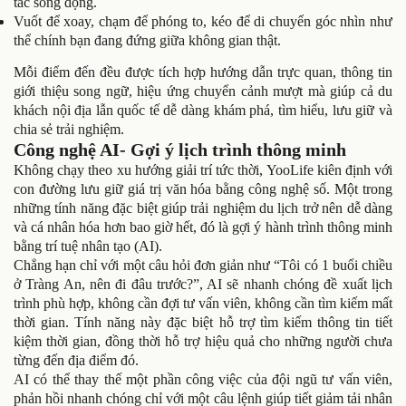
tác sống động.
Vuốt để xoay, chạm để phóng to, kéo để di chuyển góc nhìn như
thể chính bạn đang đứng giữa không gian thật.
Mỗi điểm đến đều được tích hợp hướng dẫn trực quan, thông tin
giới thiệu song ngữ, hiệu ứng chuyển cảnh mượt mà giúp cả du
khách nội địa lẫn quốc tế dễ dàng khám phá, tìm hiểu, lưu giữ và
chia sẻ trải nghiệm.
Công nghệ AI- Gợi ý lịch trình thông minh
Không chạy theo xu hướng giải trí tức thời, YooLife kiên định với
con đường lưu giữ giá trị văn hóa bằng công nghệ số. Một trong
những tính năng đặc biệt giúp trải nghiệm du lịch trở nên dễ dàng
và cá nhân hóa hơn bao giờ hết, đó là gợi ý hành trình thông minh
bằng trí tuệ nhân tạo (AI).
Chẳng hạn chỉ với một câu hỏi đơn giản như “Tôi có 1 buổi chiều
ở Tràng An, nên đi đâu trước?”, AI sẽ nhanh chóng đề xuất lịch
trình phù hợp, không cần đợi tư vấn viên, không cần tìm kiếm mất
thời gian. Tính năng này đặc biệt hỗ trợ tìm kiếm thông tin tiết
kiệm thời gian, đồng thời hỗ trợ hiệu quả cho những người chưa
từng đến địa điểm đó.
AI có thể thay thế một phần công việc của đội ngũ tư vấn viên,
phản hồi nhanh chóng chỉ với một câu lệnh giúp tiết giảm tải nhân