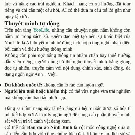
lực và nâng cao trải nghiệm. Khách hàng có xu hướng đặt tour
riêng và chỉ cần một câu hỏi, AI có thể đưa ra câu trả lời gần như
ngay lập tức.
Thuyết minh tự động
Trên nền tảng
YooLife
, những câu chuyện ngàn năm không còn
nằm im trong sách sử. Điểm đặc biệt tạo nên sự khác biệt của
YooLife là AI thuyết minh tự động tích hợp công nghệ nhận diện
bối cảnh và điều hướng thông minh.
Không còn phải đọc bảng thông tin nhàm chán hay thuê hướng
dẫn viên riêng, người dùng có thể nghe thuyết minh bằng giọng
đọc tự nhiên, truyền cảm với nội dung chính xác, sinh động, đa
dạng ngôn ngữ Anh – Việt.
Du khách quốc tế:
không cần lo rào cản ngôn ngữ.
Người lớn tuổi hoặc khiếm thị:
có thể vừa nghe vừa trải nghiệm
mà không cần thao tác phức tạp.
Đằng sau tính năng này là nền tảng dữ liệu di sản được số hóa tỉ
mỉ, kết hợp với AI xử lý ngôn ngữ để cung cấp phần thuyết minh
sát với vị trí và cảnh vật đang xem.
Có thể nói
Bản đồ ảo Ninh Bình
là cột mốc công nghệ đưa di
sản tiến gần hơn với công chúng hiện đại. Không gian, lịch sử và