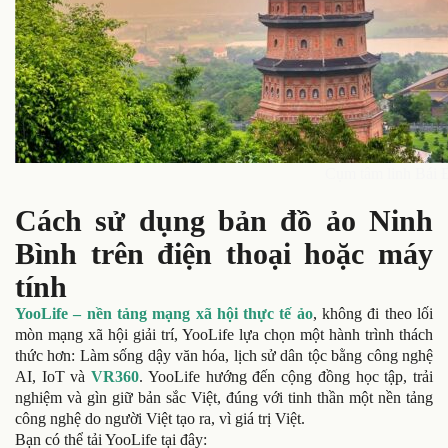
Cụm tâm linh Bái 
Cách sử dụng bản đồ ảo Ninh
Bình trên điện thoại hoặc máy
tính
YooLife – nền tảng mạng xã hội thực tế ảo
, không đi theo lối
mòn mạng xã hội giải trí, YooLife lựa chọn một hành trình thách
thức hơn: Làm sống dậy văn hóa, lịch sử dân tộc bằng công nghệ
AI, IoT và
VR360
. YooLife hướng đến cộng đồng học tập, trải
nghiệm và gìn giữ bản sắc Việt, đúng với tinh thần một nền tảng
công nghệ do người Việt tạo ra, vì giá trị Việt.
Bạn có thể tải YooLife tại đây: