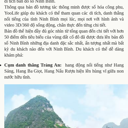
di tích bản đồ số Ninh Bình.
Thông qua bản đồ tương tác thông minh được số hóa công phu,
YooLife giúp du khách có thể tham quan các di tích, danh thắng
nổi tiếng của tỉnh Ninh Bình mọi lúc, mọi nơi với hình ảnh và
video 3D/360 độ sống động, chân thực đến từng chi tiết.
Bản đồ thể hiện đầy đủ góc nhìn từ tổng quan đến chi tiết với hơn
50 điểm đến tiêu biểu của vùng đất cố đô đã được đưa lên bản đồ
số Ninh Bình những địa danh đặc sắc nhất, ấn tượng nhất mà bất
kỳ du khách nào đến với Ninh Bình. Du khách có thể dễ dàng
khám phá:
Cụm danh thắng Tràng An:
hang động nổi tiếng như Hang
Sáng, Hang Ba Giọt, Hang Nấu Rượu hiện lên hùng vĩ giữa non
nước hữu tình.