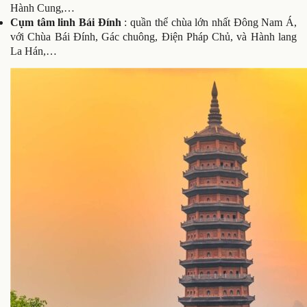
Hành Cung,…
Cụm tâm linh Bái Đính
: quần thể chùa lớn nhất Đông Nam Á,
với Chùa Bái Đính, Gác chuông, Điện Pháp Chủ, và Hành lang
La Hán,…