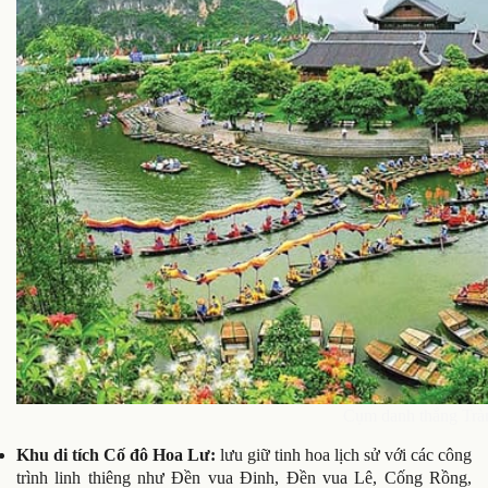
Cụm danh thắng Trà
Khu di tích Cố đô Hoa Lư:
lưu giữ tinh hoa lịch sử với các công
trình linh thiêng như Đền vua Đinh, Đền vua Lê, Cống Rồng,