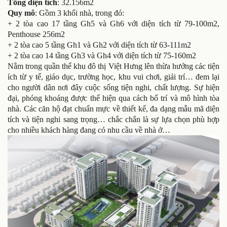
Tổng diện tích
: 32.156m2
Quy mô
: Gồm 3 khối nhà, trong đó:
+ 2 tòa cao 17 tầng Gh5 và Gh6 với diện tích từ 79-100m2,
Penthouse 256m2
+ 2 tòa cao 5 tầng Gh1 và Gh2 với diện tích từ 63-111m2
+ 2 tòa cao 14 tầng Gh3 và Gh4 với diện tích từ 75-160m2
Nằm trong quần thể khu đô thị Việt Hưng lên thừa hưởng các tiện
ích từ y tế, giáo dục, trường học, khu vui chơi, giải trí… đem lại
cho người dân nơi đây cuộc sống tiện nghi, chất lượng. Sự hiện
đại, phóng khoáng được thể hiện qua cách bố trí và mô hình tòa
nhà. Các căn hộ đạt chuẩn mực về thiết kế, đa dạng mẫu mã diện
tích và tiện nghi sang trọng… chắc chắn là sự lựa chọn phù hợp
cho nhiều khách hàng đang có nhu cầu về nhà ở…