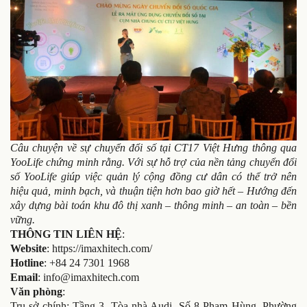
Câu chuyện về sự chuyển đổi số tại CT17 Việt Hưng thông qua
YooLife chứng minh rằng. Với sự hỗ trợ của nền tảng chuyển đổi
số YooLife giúp việc quản lý cộng đồng cư dân có thể trở nên
hiệu quả, minh bạch, và thuận tiện hơn bao giờ hết – Hướng đến
xây dựng bài toán khu đô thị xanh – thông minh – an toàn – bền
vững.
THÔNG TIN LIÊN HỆ
:
Website
: https://imaxhitech.com/
Hotline
: +84 24 7301 1968
Email
: info@imaxhitech.com
Văn phòng
:
Trụ sở chính: Tầng 3, Tòa nhà Audi, Số 8 Phạm Hùng, Phường