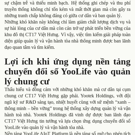
sự chậm trễ và thiếu minh bạch. Hệ thống ghi chép và thu phí
truyền thống không chỉ tốn kém và mất thời gian mà còn gây ra
những tranh chấp không đáng có giữa cư dân và ban quản lý.
Những khó khăn này không chỉ làm giảm chất lượng dịch vụ và
sự hài lòng của cư dân mà còn cản trở sự phát triển bền vững của
khu đô thị CT17 Việt Hưng. Vì vậy, việc tìm kiếm giải pháp toàn
diện giúp quản lý và vận hành tòa nhà thông minh được ban lãnh
đạo quan tâm và tìm kiếm.
Lợi ích khi ứng dụng nền tảng
chuyển đổi số YooLife vào quản
lý chung cư
Thấu hiểu và đồng cảm với những khó khăn mà cư dân tại cụm
chung cư CT17 Việt Hưng gặp phải. Yootek Holdings, với đội
ngũ kỹ sư R&D sáng tạo, nhiệt huyết cùng với sứ mệnh “xanh –
thông minh – bền vững” trong hệ thống xây dựng quản lý và vận
hành toà nhà. Yootek Holdings đã vinh dự được ban lãnh đạo
CT17 Việt Hưng tin tưởng và lựa chọn ứng dụng chuyển đổi số
YooLife vào quản lý và vận hành tòa nhà.
Nền tảng YooLife AIoT Platform là nền tảng số mở cho phép tích