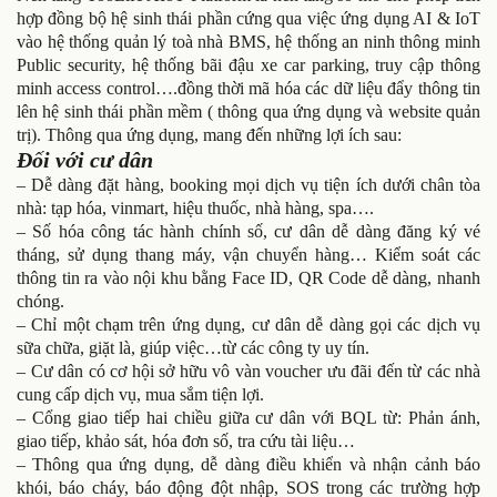
hợp đồng bộ hệ sinh thái phần cứng qua việc ứng dụng AI & IoT
vào hệ thống quản lý toà nhà BMS, hệ thống an ninh thông minh
Public security, hệ thống bãi đậu xe car parking, truy cập thông
minh access control….đồng thời mã hóa các dữ liệu đẩy thông tin
lên hệ sinh thái phần mềm ( thông qua ứng dụng và website quản
trị). Thông qua ứng dụng, mang đến những lợi ích sau:
Đối với cư dân
– Dễ dàng đặt hàng, booking mọi dịch vụ tiện ích dưới chân tòa
nhà: tạp hóa, vinmart, hiệu thuốc, nhà hàng, spa….
– Số hóa công tác hành chính số, cư dân dễ dàng đăng ký vé
tháng, sử dụng thang máy, vận chuyển hàng… Kiểm soát các
thông tin ra vào nội khu bằng Face ID, QR Code dễ dàng, nhanh
chóng.
– Chỉ một chạm trên ứng dụng, cư dân dễ dàng gọi các dịch vụ
sữa chữa, giặt là, giúp việc…từ các công ty uy tín.
– Cư dân có cơ hội sở hữu vô vàn voucher ưu đãi đến từ các nhà
cung cấp dịch vụ, mua sắm tiện lợi.
– Cổng giao tiếp hai chiều giữa cư dân với BQL từ: Phản ánh,
giao tiếp, khảo sát, hóa đơn số, tra cứu tài liệu…
– Thông qua ứng dụng, dễ dàng điều khiển và nhận cảnh báo
khói, báo cháy, báo động đột nhập, SOS trong các trường hợp