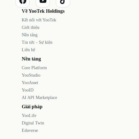
Về YooTek Holdings
Kết nối với YooTek
Giới thiệu
Nền tảng
Tin tức - Sự kiện
Liên hệ
Nền tảng
Core Platform
YooStudio
YooAsset
YooID
AI API Marketplace
Giải pháp
YooLife
Digital Twin
Eduverse