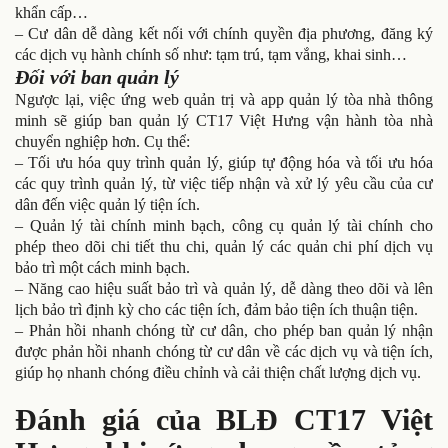
khẩn cấp…
– Cư dân dễ dàng kết nối với chính quyền địa phương, đăng ký
các dịch vụ hành chính số như: tạm trú, tạm vắng, khai sinh…
Đối với ban quản lý
Ngược lại, việc ứng web quản trị và app quản lý tòa nhà thông
minh sẽ giúp ban quản lý CT17 Việt Hưng vận hành tòa nhà
chuyển nghiệp hơn. Cụ thể:
– Tối ưu hóa quy trình quản lý, giúp tự động hóa và tối ưu hóa
các quy trình quản lý, từ việc tiếp nhận và xử lý yêu cầu của cư
dân đến việc quản lý tiện ích.
– Quản lý tài chính minh bạch, công cụ quản lý tài chính cho
phép theo dõi chi tiết thu chi, quản lý các quản chi phí dịch vụ
bảo trì một cách minh bạch.
– Năng cao hiệu suất bảo trì và quản lý, dễ dàng theo dõi và lên
lịch bảo trì định kỳ cho các tiện ích, đảm bảo tiện ích thuận tiện.
– Phản hồi nhanh chóng từ cư dân, cho phép ban quản lý nhận
được phản hồi nhanh chóng từ cư dân về các dịch vụ và tiện ích,
giúp họ nhanh chóng điều chỉnh và cải thiện chất lượng dịch vụ.
Đánh giá của BLĐ CT17 Việt