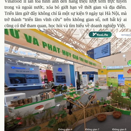
Vinafood II lan tỏa hình ảnh đến hàng triệu lượt xem trực tuyến
trong và ngoài nước, xóa bỏ giới hạn về thời gian và địa điểm.
Triển lãm giờ đây không chỉ là một sự kiện 9 ngày tại Hà Nội, mà
trở thành “triển lãm vĩnh cửu” trên không gian số, nơi bất kỳ ai
cũng có thể tham quan, học hỏi và tìm hiểu về doanh nghiệp Việt.