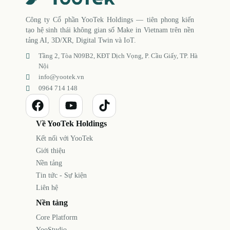
Công ty Cổ phần YooTek Holdings — tiên phong kiến
tạo hệ sinh thái không gian số Make in Vietnam trên nền
tảng AI, 3D/XR, Digital Twin và IoT.
Tầng 2, Tòa N09B2, KĐT Dịch Vọng, P. Cầu Giấy, TP. Hà
Nội
info@yootek.vn
0964 714 148
Về YooTek Holdings
Kết nối với YooTek
Giới thiệu
Nền tảng
Tin tức - Sự kiện
Liên hệ
Nền tảng
Core Platform
YooStudio