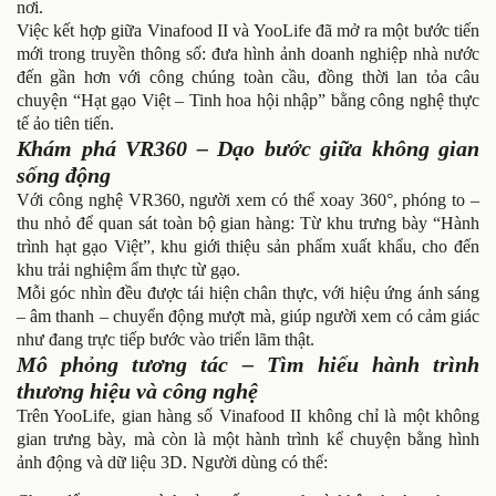
nơi.
Việc kết hợp giữa Vinafood II và YooLife đã mở ra một bước tiến
mới trong truyền thông số: đưa hình ảnh doanh nghiệp nhà nước
đến gần hơn với công chúng toàn cầu, đồng thời lan tỏa câu
chuyện “Hạt gạo Việt – Tinh hoa hội nhập” bằng công nghệ thực
tế ảo tiên tiến.
Khám phá VR360 – Dạo bước giữa không gian
sống động
Với công nghệ VR360, người xem có thể xoay 360°, phóng to –
thu nhỏ để quan sát toàn bộ gian hàng: Từ khu trưng bày “Hành
trình hạt gạo Việt”, khu giới thiệu sản phẩm xuất khẩu, cho đến
khu trải nghiệm ẩm thực từ gạo.
Mỗi góc nhìn đều được tái hiện chân thực, với hiệu ứng ánh sáng
– âm thanh – chuyển động mượt mà, giúp người xem có cảm giác
như đang trực tiếp bước vào triển lãm thật.
Mô phỏng tương tác – Tìm hiểu hành trình
thương hiệu và công nghệ
Trên YooLife, gian hàng số Vinafood II không chỉ là một không
gian trưng bày, mà còn là một hành trình kể chuyện bằng hình
ảnh động và dữ liệu 3D. Người dùng có thể: