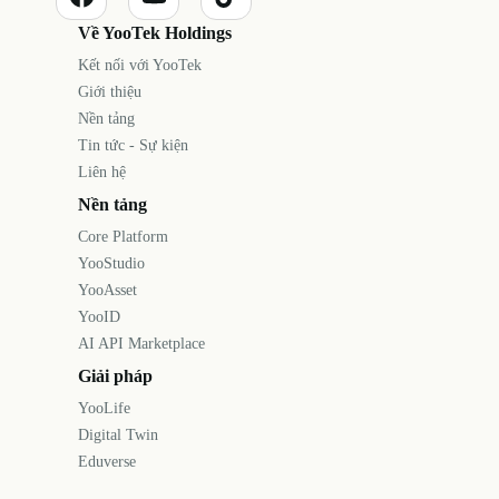
Về YooTek Holdings
Kết nối với YooTek
Giới thiệu
Nền tảng
Tin tức - Sự kiện
Liên hệ
Nền tảng
Core Platform
YooStudio
YooAsset
YooID
AI API Marketplace
Giải pháp
YooLife
Digital Twin
Eduverse