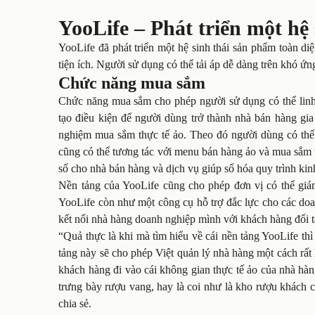
YooLife – Phát triển một hệ
YooLife đã phát triển một hệ sinh thái sản phẩm toàn d
tiện ích. Người sử dụng có thể tải áp dễ dàng trên khó ứ
Chức năng mua sắm
Chức năng mua sắm cho phép người sử dụng có thể linh 
tạo điều kiện để người dùng trở thành nhà bán hàng gia 
nghiệm mua sắm thực tế ảo. Theo đó người dùng có thể 
cũng có thể tương tác với menu bán hàng ảo và mua sắm 
số cho nhà bán hàng và dịch vụ giúp số hóa quy trình ki
Nền tảng của YooLife cũng cho phép đơn vị có thể giám 
YooLife còn như một công cụ hỗ trợ đắc lực cho các doa
kết nối nhà hàng doanh nghiệp mình với khách hàng đối t
“Quả thực là khi mà tìm hiểu về cái nền tảng YooLife thì 
tảng này sẽ cho phép Việt quản lý nhà hàng một cách rất 
khách hàng đi vào cái không gian thực tế ảo của nhà hà
trưng bày rượu vang, hay là coi như là kho rượu khách 
chia sẻ.