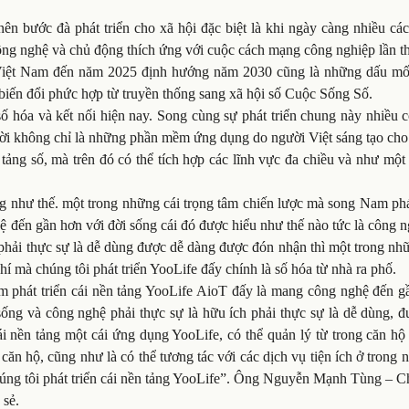
nên bước đà phát triển cho xã hội đặc biệt là khi ngày càng nhiều cá
ông nghệ và chủ động thích ứng với cuộc cách mạng công nghiệp lần th
 Việt Nam đến năm 2025 định hướng năm 2030 cũng là những dấu mố
iến đổi phức hợp từ truyền thống sang xã hội số Cuộc Sống Số.
ố hóa và kết nối hiện nay. Song cùng sự phát triển chung này nhiều 
đời không chỉ là những phần mềm ứng dụng do người Việt sáng tạo cho
ảng số, mà trên đó có thể tích hợp các lĩnh vực đa chiều và như một
g như thế. một trong những cái trọng tâm chiến lược mà song Nam phá
ệ đến gần hơn với đời sống cái đó được hiểu như thế nào tức là công 
phải thực sự là dễ dùng được dễ dàng được đón nhận thì một trong nh
chí mà chúng tôi phát triển YooLife đấy chính là số hóa từ nhà ra phố.
 phát triển cái nền tảng YooLife AioT đấy là mang công nghệ đến g
ống và công nghệ phải thực sự là hữu ích phải thực sự là dễ dùng, đ
 nền tảng một cái ứng dụng YooLife, có thể quản lý từ trong căn hộ 
 căn hộ, cũng như là có thể tương tác với các dịch vụ tiện ích ở trong 
chúng tôi phát triển cái nền tảng YooLife”. Ông Nguyễn Mạnh Tùng – C
sẻ.