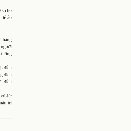
60, cho
c tế ảo
có hàng
p người
 thông
ợp điều
ng dịch
át điều
ooLife
uản trị