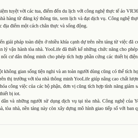
hiệm tuyệt vời các tua, điểm đến du lịch với công nghệ thực tế ảo VR3
hà hàng từ đăng ký thông tin, xem lịch và đạt dịch vụ. Công nghệ thự
 địa điểm một cách chân thực và sống động.
 giải pháp toàn diện ở nhiều khía cạnh dự trên nền tảng từ việc đã 
ản lý vận hành tòa nhà. YooLife đã thiết kế những chức năng cho phé
nối cư dân thông minh cho phép tích hợp phần cứng các thiết bị điện
t không gian sống tiện nghi và an toàn người dùng cũng có thể tích h
trên thị trường với tòa nhà thông minh YooLife giúp nâng cao chất lượ
hóa công việc của các bộ phận, đơn vị cũng tích hợp tính năng giám s
iết bị iot.
 dân và những người sử dụng dịch vụ tại tòa nhà. Công nghệ của Y
à, tòa nhà, nền tảng này còn xây dựng mô hình giao tiếp số với ban q