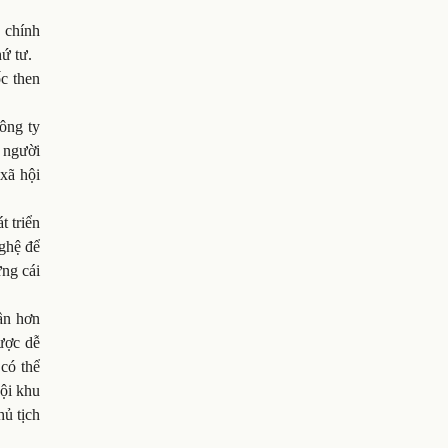
c chính
ứ tư.
c then
công ty
 người
 xã hội
t triển
nghệ để
ững cái
ần hơn
ược dễ
có thể
nội khu
hủ tịch