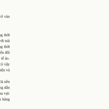
 vô vàn
g thời
ới trải
g thời
ển đổi
tế ảo.
có vậy
hiệu và
 là nền
ớng dẫn
khu vực
ch hàng