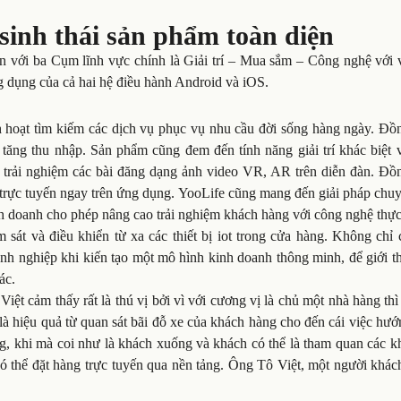
 sinh thái sản phẩm toàn diện
iện với ba Cụm lĩnh vực chính là Giải trí – Mua sắm – Công nghệ với
ng dụng của cả hai hệ điều hành Android và iOS.
hoạt tìm kiếm các dịch vụ phục vụ nhu cầu đời sống hàng ngày. Đồn
tăng thu nhập. Sản phẩm cũng đem đến tính năng giải trí khác biệt v
trải nghiệm các bài đăng dạng ảnh video VR, AR trên diễn đàn. Đồn
trực tuyến ngay trên ứng dụng. YooLife cũng mang đến giải pháp chuy
nh doanh cho phép nâng cao trải nghiệm khách hàng với công nghệ thực 
sát và điều khiển từ xa các thiết bị iot trong cửa hàng. Không chỉ 
nh nghiệp khi kiến tạo một mô hình kinh doanh thông minh, để giới t
ác.
Việt cảm thấy rất là thú vị bởi vì với cương vị là chủ một nhà hàng thì
là hiệu quả từ quan sát bãi đỗ xe của khách hàng cho đến cái việc hư
ng, khi mà coi như là khách xuống và khách có thể là tham quan các 
có thể đặt hàng trực tuyến qua nền tảng. Ông Tô Việt, một người khá