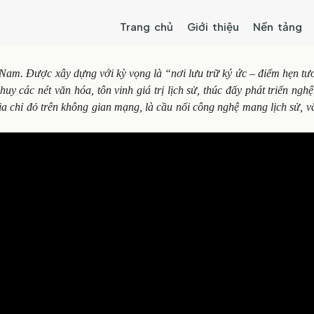
Trang chủ
Giới thiệu
Nền tảng
t Nam. Được xây dựng với kỳ vọng là “nơi lưu trữ ký ức – điểm hẹn tư
y các nét văn hóa, tôn vinh giá trị lịch sử, thúc đẩy phát triển nghệ
địa chỉ đỏ trên không gian mạng, là cầu nối công nghệ mang lịch sử, 