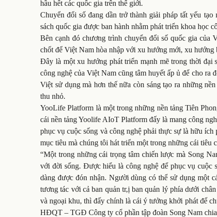
hầu hết các quốc gia trên thế giới.
Chuyển đổi số đang dần trở thành giải pháp tất yếu tạo 
sách quốc gia được ban hành nhằm phát triển khoa học c
Bên cạnh đó chương trình chuyển đổi số quốc gia của
chốt để Việt Nam hòa nhập với xu hướng mới, xu hướng b
Đây là một xu hướng phát triển mạnh mẽ trong thời đại s
công nghệ của Việt Nam cũng tâm huyết ấp ủ để cho ra 
Việt sử dụng mà hơn thế nữa còn sáng tạo ra những nền t
thu nhỏ.
YooLife Platform là một trong những nền tảng Tiên Phon
cái nền tảng Yoolife AIoT Platform đấy là mang công ngh
phục vụ cuộc sống và công nghệ phải thực sự là hữu ích 
mục tiêu mà chúng tôi hát triển một trong những cái tiêu 
“Một trong những cái trọng tâm chiến lược mà Song Nam
với đời sống. Được hiểu là công nghệ để phục vụ cuộc s
dàng được đón nhận. Người dùng có thể sử dụng một cái
tương tác với cả ban quản tr,ị ban quản lý phía dưới chân
và ngoại khu, thì đấy chính là cái ý tưởng khởi phát để 
HĐQT – TGĐ Công ty cổ phần tập đoàn Song Nam chia 