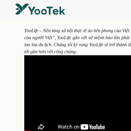
YooLife – Nền tảng xã hội thực tế ảo tiên phong của Việ
của người Việt”, YooLife gắn với sứ mệnh bảo tồn phát hu
lan tỏa du lịch. Chúng tôi kỳ vọng YooLife sẽ trở thành 
tới gần hơn với công chúng.