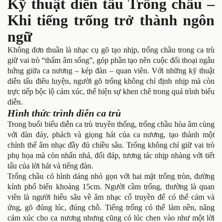
Kỹ thuật diễn tấu Trống chầu –
Khi tiếng trống trở thành ngôn
ngữ
Không đơn thuần là nhạc cụ gõ tạo nhịp, trống chầu trong ca trù
giữ vai trò “thẩm âm sống”, góp phần tạo nên cuộc đối thoại ngẫu
hứng giữa ca nương – kép đàn – quan viên. Với những kỹ thuật
diễn tấu điêu luyện, người gõ trống không chỉ định nhịp mà còn
trực tiếp bộc lộ cảm xúc, thể hiện sự khen chê trong quá trình biểu
diễn.
Hình thức trình diễn ca trù
Trong buổi biểu diễn ca trù truyền thống, trống chầu hòa âm cùng
với đàn đáy, phách và giọng hát của ca nương, tạo thành một
chỉnh thể âm nhạc đầy đủ chiều sâu. Trống không chỉ giữ vai trò
phụ họa mà còn nhấn nhá, đối đáp, tương tác nhịp nhàng với tiết
tấu của lời hát và tiếng đàn.
Trống chầu có hình dáng nhỏ gọn với hai mặt trống tròn, đường
kính phổ biến khoảng 15cm. Người cầm trống, thường là quan
viên là người hiểu sâu về âm nhạc cổ truyền để có thể cảm và
ứng, gõ đúng lúc, đúng chỗ. Tiếng trống có thể làm nền, nâng
cảm xúc cho ca nương nhưng cũng có lúc chen vào như một lời