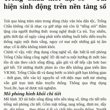
hiện sinh động trên nền tảng số
Trải qua hàng trăm năm trong dòng chảy văn hóa dân tộc, Trống
Chầu không chỉ là nhạc cụ giữ nhịp mà còn là “tiếng nói” thầm
lặng của người thưởng thức trong nghệ thuật Ca trù. Tuy nhiên,
giữa thời đại số ngày càng phát triển những buổi biểu diễn truyền
thống ngày một thưa vắng, nguy cơ mai một những giá trị âm
nhạc cổ là điều không tránh khỏi.
Chính vì vậy, việc ứng dụng công nghệ số, đặc biệt là mô phỏng
Trống Chầu bằng công nghệ 3D đã mở ra một hướng đi mới: bảo
tồn di sản theo cách sống động, gần gũi và dễ tiếp cận hơn bao
giờ hết. Từ những thước phim ảo cho đến không gian triển lãm
VR360, Trống Chầu đã và đang bước ra khỏi giới hạn không gian
– thời gian, tiến vào kỷ nguyên số với diện mạo mới mẻ nhưng
vẫn giữ trọn tinh thần truyền thống. Thông qua ứng dụng
YooLIfe, bạn sẽ được trải nghiệm.
Mô phỏng hình khối chi tiết
Mô hình 3D tái hiện sống động trên nền tảng số, từng chi tiết trên
trống mô phỏng chi tiết. Gồm mặt trống, tang trống, đinh tre, dây
da, dùi trống… theo đúng tỉ lệ và chất liệu truyền thống. Người