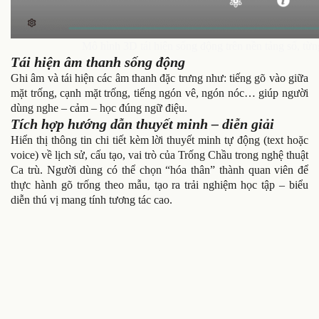
Mô hình 3D tái hiện sống động trên nền tảng số, từng 
Tái hiện âm thanh sống động
Ghi âm và tái hiện các âm thanh đặc trưng như: tiếng gõ vào giữa
mặt trống, cạnh mặt trống, tiếng ngón vê, ngón nóc… giúp người
dùng nghe – cảm – học đúng ngữ điệu.
Tích hợp hướng dẫn thuyết minh – diễn giải
Hiển thị thông tin chi tiết kèm lời thuyết minh tự động (text hoặc
voice) về lịch sử, cấu tạo, vai trò của Trống Chầu trong nghệ thuật
Ca trù. Người dùng có thể chọn “hóa thân” thành quan viên để
thực hành gõ trống theo mẫu, tạo ra trải nghiệm học tập – biểu
diễn thú vị mang tính tương tác cao.