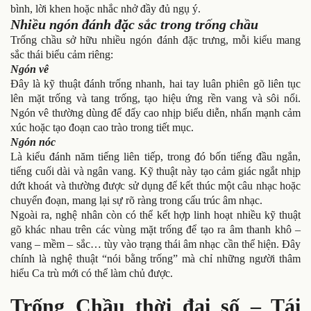
bình, lời khen hoặc nhắc nhở đầy đủ ngụ ý.
Nhiều ngón đánh đặc sắc trong trống chầu
Trống chầu sở hữu nhiều ngón đánh đặc trưng, mỗi kiểu mang
sắc thái biểu cảm riêng:
Ngón vê
Đây là kỹ thuật đánh trống nhanh, hai tay luân phiên gõ liên tục
lên mặt trống và tang trống, tạo hiệu ứng rền vang và sôi nổi.
Ngón vê thường dùng để đẩy cao nhịp biểu diễn, nhấn mạnh cảm
xúc hoặc tạo đoạn cao trào trong tiết mục.
Ngón nóc
Là kiểu đánh năm tiếng liên tiếp, trong đó bốn tiếng đầu ngắn,
tiếng cuối dài và ngân vang. Kỹ thuật này tạo cảm giác ngắt nhịp
dứt khoát và thường được sử dụng để kết thúc một câu nhạc hoặc
chuyển đoạn, mang lại sự rõ ràng trong cấu trúc âm nhạc.
Ngoài ra, nghệ nhân còn có thể kết hợp linh hoạt nhiều kỹ thuật
gõ khác nhau trên các vùng mặt trống để tạo ra âm thanh khô –
vang – mềm – sắc… tùy vào trạng thái âm nhạc cần thể hiện. Đây
chính là nghệ thuật “nói bằng trống” mà chỉ những người thâm
hiểu Ca trù mới có thể làm chủ được.
Trống Chầu thời đại số – Tái