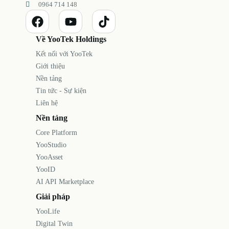
0964 714 148
Về YooTek Holdings
Kết nối với YooTek
Giới thiệu
Nền tảng
Tin tức - Sự kiện
Liên hệ
Nền tảng
Core Platform
YooStudio
YooAsset
YooID
AI API Marketplace
Giải pháp
YooLife
Digital Twin