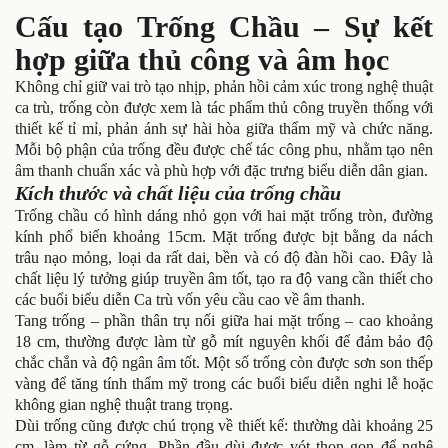
Cấu tạo Trống Chầu – Sự kết
hợp giữa thủ công và âm học
Không chỉ giữ vai trò tạo nhịp, phản hồi cảm xúc trong nghệ thuật
ca trù, trống còn được xem là tác phẩm thủ công truyền thống với
thiết kế tỉ mỉ, phản ánh sự hài hòa giữa thẩm mỹ và chức năng.
Mỗi bộ phận của trống đều được chế tác công phu, nhằm tạo nên
âm thanh chuẩn xác và phù hợp với đặc trưng biểu diễn dân gian.
Kích thước và chất liệu của trống chầu
Trống chầu có hình dáng nhỏ gọn với hai mặt trống tròn, đường
kính phổ biến khoảng 15cm. Mặt trống được bịt bằng da nách
trâu nạo mỏng, loại da rất dai, bền và có độ đàn hồi cao. Đây là
chất liệu lý tưởng giúp truyền âm tốt, tạo ra độ vang cần thiết cho
các buổi biểu diễn Ca trù vốn yêu cầu cao về âm thanh.
Tang trống – phần thân trụ nối giữa hai mặt trống – cao khoảng
18 cm, thường được làm từ gỗ mít nguyên khối để đảm bảo độ
chắc chắn và độ ngân âm tốt. Một số trống còn được sơn son thếp
vàng để tăng tính thẩm mỹ trong các buổi biểu diễn nghi lễ hoặc
không gian nghệ thuật trang trọng.
Dùi trống cũng được chú trọng về thiết kế: thường dài khoảng 25
cm, làm từ gỗ cứng. Phần đầu dùi được vót thon gọn để nghệ