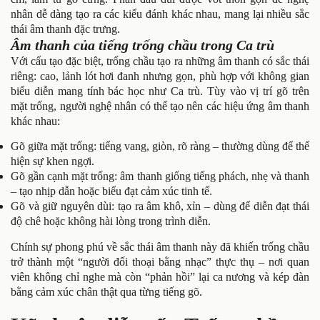
nhân dễ dàng tạo ra các kiểu đánh khác nhau, mang lại nhiều sắc
thái âm thanh đặc trưng.
Âm thanh của tiếng trống chầu trong Ca trù
Với cấu tạo đặc biệt, trống chầu tạo ra những âm thanh có sắc thái
riêng: cao, lảnh lót hơi đanh nhưng gọn, phù hợp với không gian
biểu diễn mang tính bác học như Ca trù. Tùy vào vị trí gõ trên
mặt trống, người nghệ nhân có thể tạo nên các hiệu ứng âm thanh
khác nhau:
Gõ giữa mặt trống: tiếng vang, giòn, rõ ràng – thường dùng để thể
hiện sự khen ngợi.
Gõ gần cạnh mặt trống: âm thanh giống tiếng phách, nhẹ và thanh
– tạo nhịp dẫn hoặc biểu đạt cảm xúc tinh tế.
Gõ và giữ nguyên dùi: tạo ra âm khô, xỉn – dùng để diễn đạt thái
độ chê hoặc không hài lòng trong trình diễn.
Chính sự phong phú về sắc thái âm thanh này đã khiến trống chầu
trở thành một “người đối thoại bằng nhạc” thực thụ – nơi quan
viên không chỉ nghe mà còn “phản hồi” lại ca nương và kép đàn
bằng cảm xúc chân thật qua từng tiếng gõ.