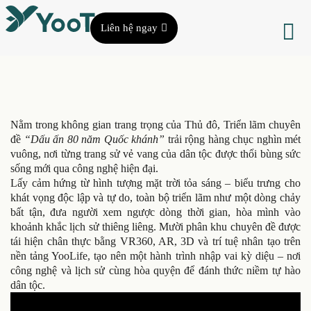
Liên hệ ngay
Nằm trong không gian trang trọng của Thủ đô, Triển lãm chuyên
đề
“Dấu ấn 80 năm Quốc khánh”
trải rộng hàng chục nghìn mét
vuông, nơi từng trang sử vẻ vang của dân tộc được thổi bùng sức
sống mới qua công nghệ hiện đại.
Lấy cảm hứng từ hình tượng mặt trời tỏa sáng – biểu trưng cho
khát vọng độc lập và tự do, toàn bộ triển lãm như một dòng chảy
bất tận, đưa người xem ngược dòng thời gian, hòa mình vào
khoảnh khắc lịch sử thiêng liêng. Mười phân khu chuyên đề được
tái hiện chân thực bằng VR360, AR, 3D và trí tuệ nhân tạo trên
nền tảng YooLife, tạo nên một hành trình nhập vai kỳ diệu – nơi
công nghệ và lịch sử cùng hòa quyện để đánh thức niềm tự hào
dân tộc.