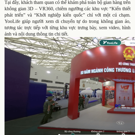
Tại đây, khách tham quan có thể khám phá toàn bộ gian hàng trên
không gian 3D – VR360, chiêm ngưỡng các khu vực “Kiến thiết
phát triển” và “Khởi nghiệp kiến quốc” chỉ với một cú chạm.
YooLife giúp người xem di chuyển tự do trong không gian ảo,
tương tác trực tiếp với từng khu vực trưng bày, xem video, hình
ảnh và nội dung thông tin chi tiết.