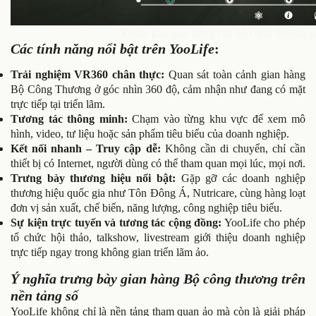
Khám phá gian hàng của bộ công thương tại
Các tính năng nổi bật trên YooLife
:
Trải nghiệm VR360 chân thực:
Quan sát toàn cảnh gian hàng
Bộ Công Thương ở góc nhìn 360 độ, cảm nhận như đang có mặt
trực tiếp tại triển lãm.
Tương tác thông minh:
Chạm vào từng khu vực để xem mô
hình, video, tư liệu hoặc sản phẩm tiêu biểu của doanh nghiệp.
Kết nối nhanh – Truy cập dễ:
Không cần di chuyển, chỉ cần
thiết bị có Internet, người dùng có thể tham quan mọi lúc, mọi nơi.
Trưng bày thương hiệu nổi bật:
Gặp gỡ các doanh nghiệp
thương hiệu quốc gia như Tôn Đông Á, Nutricare, cùng hàng loạt
đơn vị sản xuất, chế biến, năng lượng, công nghiệp tiêu biểu.
Sự kiện trực tuyến và tương tác cộng đồng:
YooLife cho phép
tổ chức hội thảo, talkshow, livestream giới thiệu doanh nghiệp
trực tiếp ngay trong không gian triển lãm ảo.
Ý nghĩa trưng bày gian hàng Bộ công thương trên
nền tảng số
YooLife không chỉ là nền tảng tham quan ảo mà còn là giải pháp