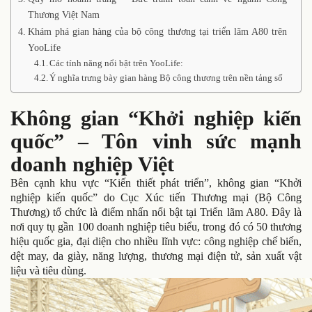
Thương Việt Nam
Khám phá gian hàng của bộ công thương tại triển lãm A80 trên
YooLife
Các tính năng nổi bật trên YooLife:
Ý nghĩa trưng bày gian hàng Bộ công thương trên nền tảng số
Không gian “Khởi nghiệp kiến
quốc” – Tôn vinh sức mạnh
doanh nghiệp Việt
Bên cạnh khu vực “Kiến thiết phát triển”, không gian “Khởi
nghiệp kiến quốc” do Cục Xúc tiến Thương mại (Bộ Công
Thương) tổ chức là điểm nhấn nổi bật tại Triển lãm A80. Đây là
nơi quy tụ gần 100 doanh nghiệp tiêu biểu, trong đó có 50 thương
hiệu quốc gia, đại diện cho nhiều lĩnh vực: công nghiệp chế biến,
dệt may, da giày, năng lượng, thương mại điện tử, sản xuất vật
liệu và tiêu dùng.