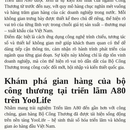
Triển lãm A80 được xem là sự kiện lớn nhất của ngành Công
Thương từ trước đến nay, với quy mô hàng chục nghìn mét vuông
và hàng trăm gian hàng của các doanh nghiệp trong nước. Mỗi
không gian trưng bày được thiết kế theo chủ đề riêng, thể hiện rõ
vai trò của từng lĩnh vực trong chuỗi giá trị sản xuất – thương mại
– xuất khẩu của Việt Nam.
Điểm đặc biệt là cách ứng dụng công nghệ trình chiếu, tương tác
số và thiết kế không gian mở giúp khách tham quan có thể dễ
dàng tiếp cận thông tin, cảm nhận rõ hành trình phát triển của
ngành qua từng giai đoạn. Sự kiện này không chỉ là dịp tôn vinh
doanh nghiệp, mà còn thể hiện rõ vai trò dẫn dắt của Bộ Công
Thương trong công cuộc đổi mới, hội nhập và kiến thiết quốc gia.
Khám phá gian hàng của bộ
công thương tại triển lãm A80
trên YooLife
Nhằm mang trải nghiệm Triển lãm A80 đến gần hơn với công
chúng, gian hàng Bộ Công Thương đã được tái hiện sống động
trên nền tảng YooLife – hệ sinh thái số hóa triển lãm và không
gian ảo hàng đầu Việt Nam.