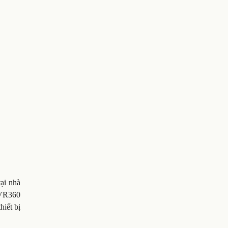
ại nhà
 VR360
iết bị