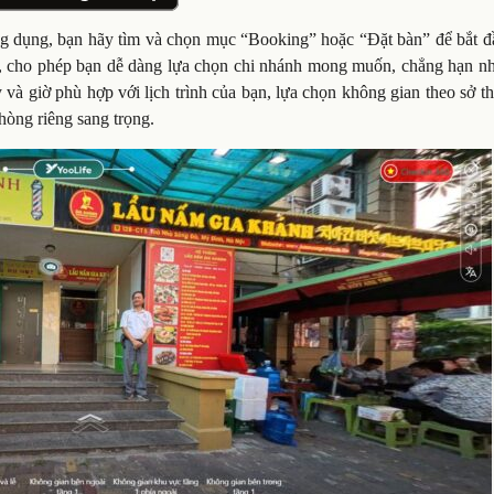
ng dụng, bạn hãy tìm và chọn mục “Booking” hoặc “Đặt bàn” để bắt đ
thị, cho phép bạn dễ dàng lựa chọn chi nhánh mong muốn, chẳng hạn n
 và giờ phù hợp với lịch trình của bạn, lựa chọn không gian theo sở th
hòng riêng sang trọng.