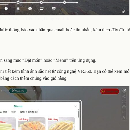
n Trực Tuyến Trên Ứng Dụng YooLife
được thông báo xác nhận qua email hoặc tin nhắn, kèm theo đầy đủ th
yển sang mục “Đặt món” hoặc “Menu” trên ứng dụng.
hi tiết kèm hình ảnh sắc nét từ công nghệ VR360. Bạn có thể xem mô 
 bằng cách thêm chúng vào giỏ hàng.