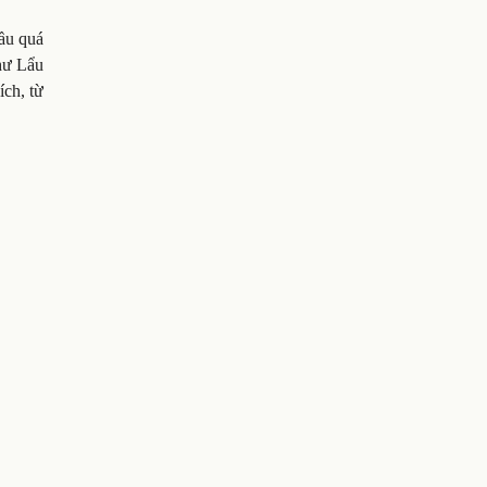
ầu quá
hư Lẩu
ích, từ