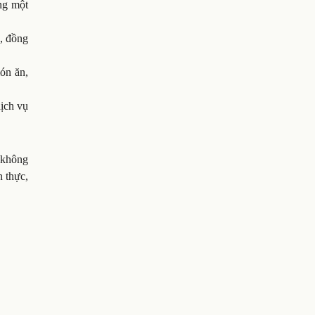
ng một
h, đồng
ón ăn,
dịch vụ
á không
 thực,