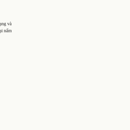
ạng và
ại nấm