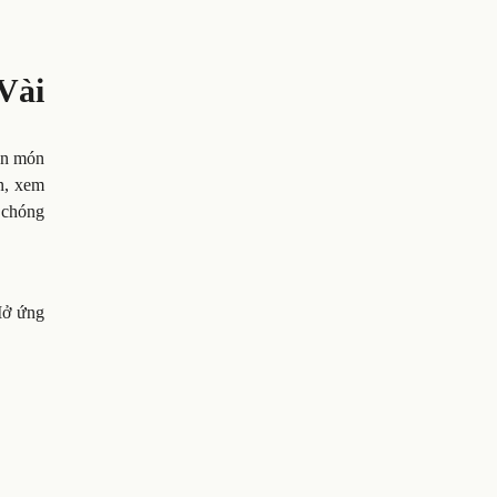
Vài
họn món
n, xem
h chóng
Mở ứng