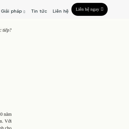
Liên hệ ngay
Giải pháp
Tin tức
Liên hệ
 tiếp?
20 năm
ên. Với
nh cho