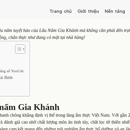
Trang chủ
Giới thiệu
Nền tảng
u nấm tuyệt hảo của Lẩu Nấm Gia Khánh mà không cần phải đến trực
ng, chân thực như đang có mặt tại nhà hàng!
tảng số YooLife
ài Bước
u nấm Gia Khánh
anh chóng khẳng định vị thế trong làng ẩm thực Việt Nam. Với gần 
à đánh giá cao nhờ chất lượng món ăn tinh túy, chắt lọc từ thiên nhi
hàng cam kết mang đến những trải nghiệm ẩm thực bổ dưỡng và an là