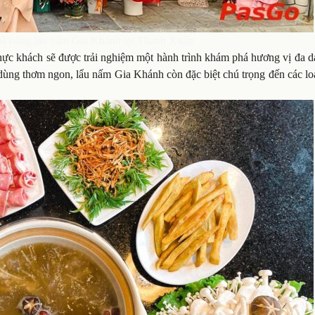
hà hàng lẩu nấm Gia Khánh tại Thanh Xuân
hực khách sẽ được trải nghiệm một hành trình khám phá hương vị đa d
dùng thơm ngon, lẩu nấm Gia Khánh còn đặc biệt chú trọng đến các lo