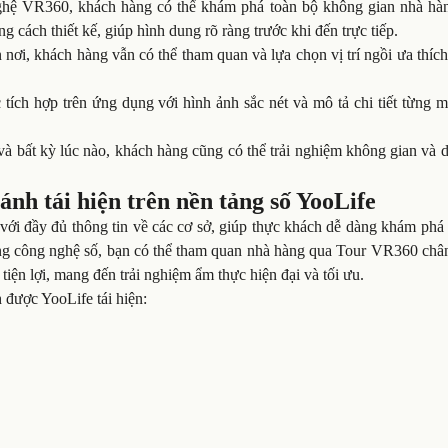
hệ VR360, khách hàng có thể khám phá toàn bộ không gian nhà hà
g cách thiết kế, giúp hình dung rõ ràng trước khi đến trực tiếp.
nơi, khách hàng vẫn có thể tham quan và lựa chọn vị trí ngồi ưa thíc
ích hợp trên ứng dụng với hình ảnh sắc nét và mô tả chi tiết từng m
à bất kỳ lúc nào, khách hàng cũng có thể trải nghiệm không gian và 
nh tái hiện trên nền tảng số YooLife
 với đầy đủ thông tin về các cơ sở, giúp thực khách dễ dàng khám ph
ụng công nghệ số, bạn có thể tham quan nhà hàng qua Tour VR360 chân
iện lợi, mang đến trải nghiệm ẩm thực hiện đại và tối ưu.
được YooLife tái hiện: