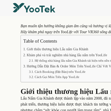
Bạn muốn tận hưởng không gian ấm cúng và hương vị lẩ
Hãy khám phá ngay trên YooLife với Tour VR360 sống độ
Table of Contents
Giới thiệu thương hiệu Lẩu nấm Gia Khánh
Khám phá và trải nghiệm nhà hàng lẩu nấm trên YooLife
Hệ thống nhà hàng lẩu nấm Gia Khánh tái hiện trên nền 
Hướng Dẫn Đặt Bàn & Order Món Trên YooLife Chỉ Với V
Cách Booking (Đặt Bàn) trên YooLife
Cách Gọi Món Trên App YooLife
Giới thiệu thương hiệu Lẩ
Lẩu Nấm Gia Khánh được thành lập vào năm 2008, đã nh
phát triển, thương hiệu luôn được thực khách tin tưởng v
phương châm “sức khỏe con người làm trung tâm”, nhà 