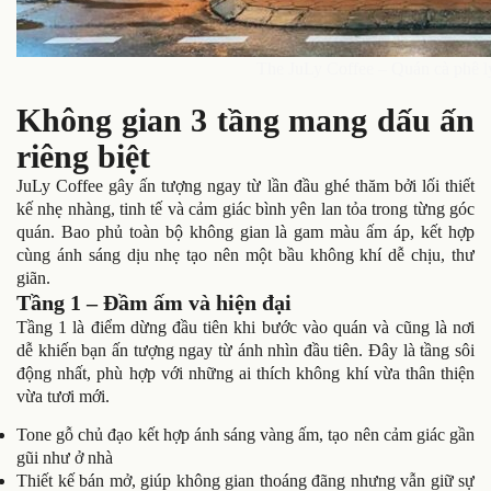
The JuLy Coffee – Quán cà phê l
Không gian 3 tầng mang dấu ấn
riêng biệt
JuLy Coffee gây ấn tượng ngay từ lần đầu ghé thăm bởi lối thiết
kế nhẹ nhàng, tinh tế và cảm giác bình yên lan tỏa trong từng góc
quán. Bao phủ toàn bộ không gian là gam màu ấm áp, kết hợp
cùng ánh sáng dịu nhẹ tạo nên một bầu không khí dễ chịu, thư
giãn.
Tầng 1 – Đầm ấm và hiện đại
Tầng 1 là điểm dừng đầu tiên khi bước vào quán và cũng là nơi
dễ khiến bạn ấn tượng ngay từ ánh nhìn đầu tiên. Đây là tầng sôi
động nhất, phù hợp với những ai thích không khí vừa thân thiện
vừa tươi mới.
Tone gỗ chủ đạo kết hợp ánh sáng vàng ấm, tạo nên cảm giác gần
gũi như ở nhà
Thiết kế bán mở, giúp không gian thoáng đãng nhưng vẫn giữ sự