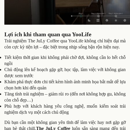
Các tính năng nổi bật tr
Lợi ích khi tham quan qua YooLife
Trải nghiệm The JuLy Coffee qua YooLife không chỉ hiện đại mà
còn cực kỳ tiện lợi – đặc biệt trong nhịp sống bận rộn hiện nay.
Tiết kiệm thời gian khi không phải chờ đợi, không cần lo hết chỗ
ngồi
Chủ động lên kế hoạch gặp gỡ, học tập, làm việc với không gian
được xem trước
Khám phá thực đơn chi tiết kèm hình ảnh minh họa bắt mắt dễ lựa
chọn hơn khi đến quán
Tăng tính trải nghiệm – giảm rủi ro (đến nơi không hợp gu, không
còn chỗ đẹp…)
Phù hợp với khách hàng yêu công nghệ, muốn kiểm soát trải
nghiệm dịch vụ một cách chủ động
Dù bạn cần một không gian yên tĩnh để làm việc hay nơi gặp gỡ
bạn bè thật chill,
The JuLy Coffee
luôn sẵn sàng mang đến trải