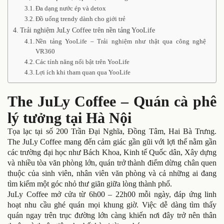
Đa dạng nước ép và detox
Đồ uống trendy dành cho giới trẻ
Trải nghiệm JuLy Coffee trên nền tảng YooLife
Nền tảng YooLife – Trải nghiệm như thật qua công nghệ
VR360
Các tính năng nổi bật trên YooLife
Lợi ích khi tham quan qua YooLife
The JuLy Coffee – Quán cà phê
lý tưởng tại Hà Nội
Tọa lạc tại số 200 Trần Đại Nghĩa, Đồng Tâm, Hai Bà Trưng.
The JuLy Coffee mang đến cảm giác gần gũi với lợi thế nằm gần
các trường đại học như Bách Khoa, Kinh tế Quốc dân, Xây dựng
và nhiều tòa văn phòng lớn, quán trở thành điểm dừng chân quen
thuộc của sinh viên, nhân viên văn phòng và cả những ai đang
tìm kiếm một góc nhỏ thư giãn giữa lòng thành phố.
JuLy Coffee mở cửa từ 6h00 – 22h00 mỗi ngày, đáp ứng linh
hoạt nhu cầu ghé quán mọi khung giờ. Việc dễ dàng tìm thấy
quán ngay trên trục đường lớn càng khiến nơi đây trở nên thân