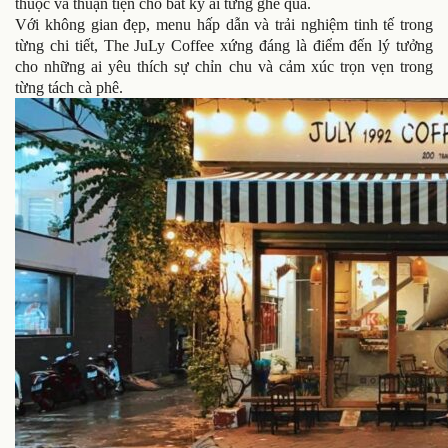
thuộc và thuận tiện cho bất kỳ ai từng ghé qua.
Với không gian đẹp, menu hấp dẫn và trải nghiệm tinh tế trong
từng chi tiết, The JuLy Coffee xứng đáng là điểm đến lý tưởng
cho những ai yêu thích sự chỉn chu và cảm xúc trọn vẹn trong
từng tách cà phê.