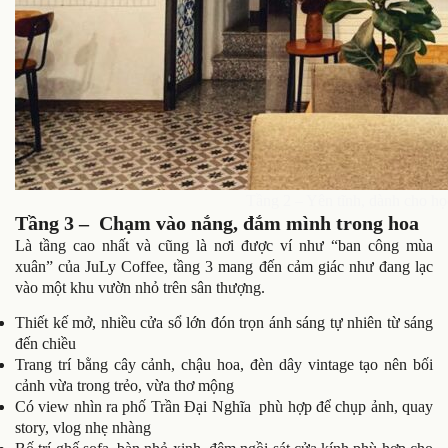
Tầng 2 – Yên tĩnh, dành cho học
Tầng 3 – Chạm vào nắng, đắm mình trong hoa
Là tầng cao nhất và cũng là nơi được ví như “ban công mùa
xuân” của JuLy Coffee, tầng 3 mang đến cảm giác như đang lạc
vào một khu vườn nhỏ trên sân thượng.
Thiết kế mở, nhiều cửa sổ lớn đón trọn ánh sáng tự nhiên từ sáng
đến chiều
Trang trí bằng cây cảnh, chậu hoa, đèn dây vintage tạo nên bối
cảnh vừa trong trẻo, vừa thơ mộng
Có view nhìn ra phố Trần Đại Nghĩa phù hợp để chụp ảnh, quay
story, vlog nhẹ nhàng