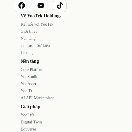
Về YooTek Holdings
Kết nối với YooTek
Giới thiệu
Nền tảng
Tin tức - Sự kiện
Liên hệ
Nền tảng
Core Platform
YooStudio
YooAsset
YooID
AI API Marketplace
Giải pháp
YooLife
Digital Twin
Eduverse