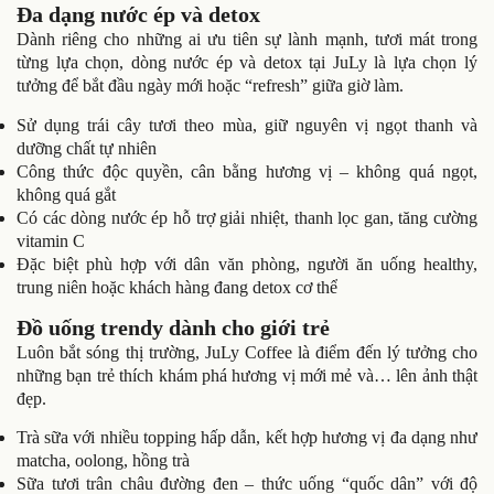
Đa dạng nước ép và detox
Dành riêng cho những ai ưu tiên sự lành mạnh, tươi mát trong
từng lựa chọn, dòng nước ép và detox tại JuLy là lựa chọn lý
tưởng để bắt đầu ngày mới hoặc “refresh” giữa giờ làm.
Sử dụng trái cây tươi theo mùa, giữ nguyên vị ngọt thanh và
dưỡng chất tự nhiên
Công thức độc quyền, cân bằng hương vị – không quá ngọt,
không quá gắt
Có các dòng nước ép hỗ trợ giải nhiệt, thanh lọc gan, tăng cường
vitamin C
Đặc biệt phù hợp với dân văn phòng, người ăn uống healthy,
trung niên hoặc khách hàng đang detox cơ thể
Đồ uống trendy dành cho giới trẻ
Luôn bắt sóng thị trường, JuLy Coffee là điểm đến lý tưởng cho
những bạn trẻ thích khám phá hương vị mới mẻ và… lên ảnh thật
đẹp.
Trà sữa với nhiều topping hấp dẫn, kết hợp hương vị đa dạng như
matcha, oolong, hồng trà
Sữa tươi trân châu đường đen – thức uống “quốc dân” với độ