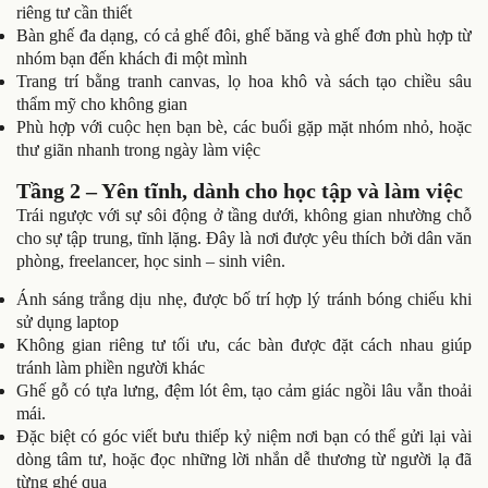
riêng tư cần thiết
Bàn ghế đa dạng, có cả ghế đôi, ghế băng và ghế đơn phù hợp từ
nhóm bạn đến khách đi một mình
Trang trí bằng tranh canvas, lọ hoa khô và sách tạo chiều sâu
thẩm mỹ cho không gian
Phù hợp với cuộc hẹn bạn bè, các buổi gặp mặt nhóm nhỏ, hoặc
thư giãn nhanh trong ngày làm việc
Tầng 2 – Yên tĩnh, dành cho học tập và làm việc
Trái ngược với sự sôi động ở tầng dưới, không gian nhường chỗ
cho sự tập trung, tĩnh lặng. Đây là nơi được yêu thích bởi dân văn
phòng, freelancer, học sinh – sinh viên.
Ánh sáng trắng dịu nhẹ, được bố trí hợp lý tránh bóng chiếu khi
sử dụng laptop
Không gian riêng tư tối ưu, các bàn được đặt cách nhau giúp
tránh làm phiền người khác
Ghế gỗ có tựa lưng, đệm lót êm, tạo cảm giác ngồi lâu vẫn thoải
mái.
Đặc biệt có góc viết bưu thiếp kỷ niệm nơi bạn có thể gửi lại vài
dòng tâm tư, hoặc đọc những lời nhắn dễ thương từ người lạ đã
từng ghé qua