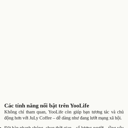
Các tính năng nổi bật trên YooLife
Không chỉ tham quan, YooLife còn giúp bạn tương tác và chủ
động hơn với JuLy Coffee – dễ dàng như đang lướt mạng xã hội.
Đặt bàn nhanh chóng, chọn thời gian – số lượng người – tầng yêu