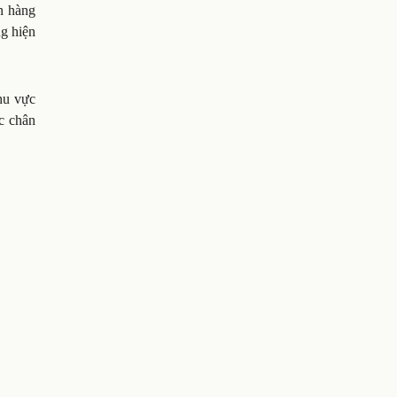
n hàng
g hiện
hu vực
ác chân