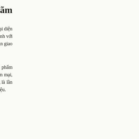
lãm
ại diện
nh với
an giao
n phẩm
m mại,
 là lần
ệu.