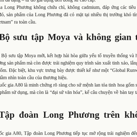
 của Long Phương không chứa chì, không cadmium, đáp ứng các tiêu
, sản phẩm của Long Phương đã có mặt tại nhiều thị trường khó tí
etnam” ra toàn cầu.
 Bộ sưu tập Moya và không gian t
ộ sưu tập Moya mới, kết hợp hài hòa giữa yếu tố truyền thống và h
g sản phẩm mà còn được trải nghiệm quy trình sản xuất tinh xảo, lắn
ốm. Đặc biệt, khu vực trưng bày được thiết kế như một “Global Run
 tầm nhìn toàn cầu của thương hiệu.
ốc gia A80 là minh chứng rõ ràng cho sứ mệnh lan tỏa tinh hoa gốm s
phẩm sử dụng, mà còn là “đại sứ văn hóa”, kể câu chuyện về bàn tay t
Tập đoàn Long Phương trên kh
uốc gia A80, Tập đoàn Long Phương tiếp tục mở rộng trải nghiệm đế