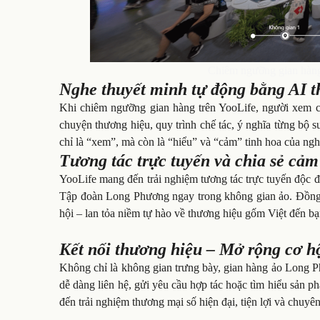
Chiêm ngưỡng gian hàng
Nghe thuyết minh tự động bằng AI 
Khi chiêm ngưỡng gian hàng trên YooLife, người xem có
chuyện thương hiệu, quy trình chế tác, ý nghĩa từng bộ 
chỉ là “xem”, mà còn là “hiểu” và “cảm” tinh hoa của ngh
Tương tác trực tuyến và chia sẻ cảm
YooLife mang đến trải nghiệm tương tác trực tuyến độc đá
Tập đoàn Long Phương ngay trong không gian ảo. Đồng t
hội – lan tỏa niềm tự hào về thương hiệu gốm Việt đến b
Kết nối thương hiệu – Mở rộng cơ hộ
Không chỉ là không gian trưng bày, gian hàng ảo Long Ph
dễ dàng liên hệ, gửi yêu cầu hợp tác hoặc tìm hiểu sản p
đến trải nghiệm thương mại số hiện đại, tiện lợi và chuyê