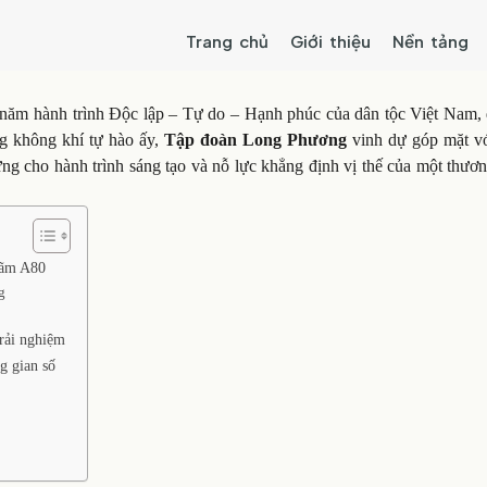
Trang chủ
Giới thiệu
Nền tảng
0 năm hành trình Độc lập – Tự do – Hạnh phúc của dân tộc Việt Nam, 
ng không khí tự hào ấy,
Tập đoàn Long Phương
vinh dự góp mặt vớ
ng cho hành trình sáng tạo và nỗ lực khẳng định vị thế của một thươ
lãm A80
g
trải nghiệm
g gian số