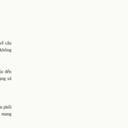
về câu
m không
húc đến
ạng xã
ân phối
h, mang