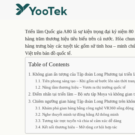
Triển lãm Quốc gia A80 là sự kiện trọng đại kỷ niệm 8
hàng trăm thương hiệu tiêu biểu trên cả nước. Hòa chu
hàng trưng bày các tuyệt tác gốm sứ tinh hoa – minh chứ
Việt trên bản đồ quốc tế.
Table of Contents
Không gian ấn tượng của Tập đoàn Long Phương tại triển 
Tiên phong sáng tạo – Khi gốm sứ bước lên sàn thời tran
Nâng tầm thương hiệu – Vươn ra thị trường quốc tế
Điểm nhấn tại triển lãm – Bộ sưu tập Moya và không gian 
Chiêm ngưỡng gian hàng Tập đoàn Long Phương trên khôn
Khám phá gian hàng bằng công nghệ VR360 sống động
Nghe thuyết minh tự động bằng AI thông minh
Tương tác trực tuyến và chia sẻ cảm xúc dễ dàng
Kết nối thương hiệu – Mở rộng cơ hội hợp tác