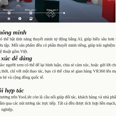
 Tập đoàn Long Phương trên không gian số
thông minh
 thể bật tính năng thuyết minh tự động bằng AI, giúp hiểu sâu hơn 
sưu tập. Mỗi sản phẩm đều có phần thuyết minh riêng, giúp trải nghiệ
ệ thuật gốm Việt.
 xúc dễ dàng
o: người xem có thể để lại bình luận, chia sẻ cảm xúc, hoặc gửi lời c
hời, chỉ với một thao tác, bạn có thể chia sẻ gian hàng VR360 lên m
ạn bè và cộng đồng quốc tế.
i hợp tác
ương trên YooLife còn là cầu nối giúp đối tác, khách hàng và nhà ph
hẩm qua các nút tương tác trực tiếp. Tất cả đều được tích hợp liền mạc
n nghiệp.