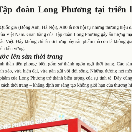
Tập đoàn Long Phương tại triển 
 Quốc gia (Đông Anh, Hà Nội), A80 là nơi hội tụ những thương hiệu đ
 của Việt Nam. Gian hàng của Tập đoàn Long Phương gây ấn tượng mạ
sắc Việt. Đây không chỉ là nơi trưng bày sản phẩm mà còn là không gi
riển bền vững.
ớc lên sàn thời trang
h thần tiên phong: biến gốm sứ thành ngôn ngữ thời trang. Các sả
nh xảo, vừa hiện đại, vừa gần gũi với đời sống. Những đường nét mề
 phẩm của Long Phương trở thành biểu tượng của sự tinh tế. Đây cũng
 cách thời trang – khẳng định sự sáng tạo không giới hạn của thương hi