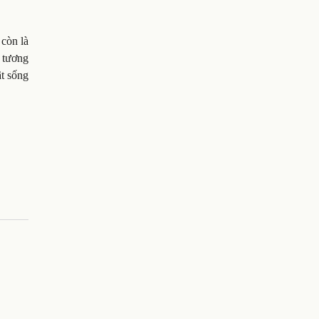
 còn là
ệ tương
t sống