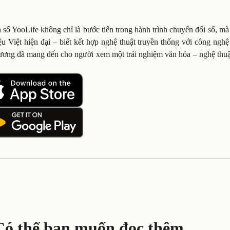
ố YooLife không chỉ là bước tiến trong hành trình chuyển đổi số, mà
u Việt hiện đại – biết kết hợp nghệ thuật truyền thống với công ngh
ương đã mang đến cho người xem một trải nghiệm văn hóa – nghệ thuậ
Có thể bạn muốn đọc thêm