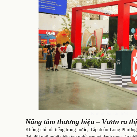
Không gian ấn tượng củ
Nâng tầm thương hiệu – Vươn ra thị
Không chỉ nổi tiếng trong nước, Tập đoàn Long Phương
đại, đội ngũ nghệ nhân tay nghề cao và danh mục sản ph