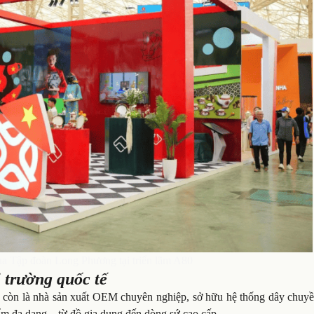
a Tập đoàn Long Phương tại triển lãm A80
 trường quốc tế
 còn là nhà sản xuất OEM chuyên nghiệp, sở hữu hệ thống dây chuyề
ẩm đa dạng – từ đồ gia dụng đến dòng sứ cao cấp.