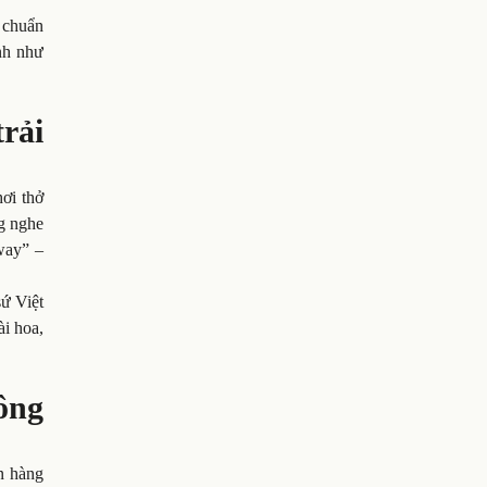
 chuẩn
nh như
rải
ơi thở
g nghe
way” –
ứ Việt
ài hoa,
ông
n hàng