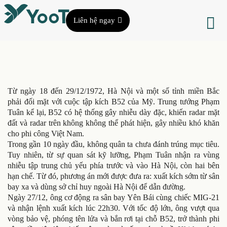
Liên hệ ngay
Từ ngày 18 đến 29/12/1972, Hà Nội và một số tỉnh miền Bắc
phải đối mặt với cuộc tập kích B52 của Mỹ. Trung tướng Phạm
Tuân kể lại, B52 có hệ thống gây nhiễu dày đặc, khiến radar mặt
đất và radar trên không không thể phát hiện, gây nhiều khó khăn
cho phi công Việt Nam.
Trong gần 10 ngày đầu, không quân ta chưa đánh trúng mục tiêu.
Tuy nhiên, từ sự quan sát kỹ lưỡng, Phạm Tuân nhận ra vùng
nhiễu tập trung chủ yếu phía trước và vào Hà Nội, còn hai bên
hạn chế. Từ đó, phương án mới được đưa ra: xuất kích sớm từ sân
bay xa và dùng sở chỉ huy ngoài Hà Nội để dẫn đường.
Ngày 27/12, ông cơ động ra sân bay Yên Bái cùng chiếc MIG-21
và nhận lệnh xuất kích lúc 22h30. Với tốc độ lớn, ông vượt qua
vòng bảo vệ, phóng tên lửa và bắn rơi tại chỗ B52, trở thành phi