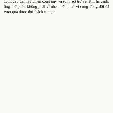
công đầu tiên lập chiến công này và sống sót trở về. Khi hạ cánh,
ông thở phào không phải vì nhẹ nhõm, mà vì cùng đồng đội đã
vượt qua được thử thách cam go.