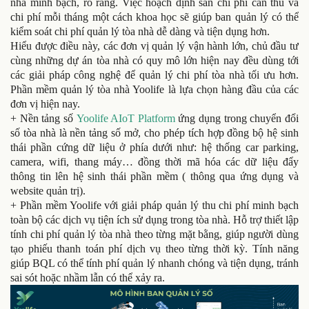
nhà minh bạch, rõ ràng. Việc hoạch định sẵn chi phí cần thu và
chi phí mỗi tháng một cách khoa học sẽ giúp ban quản lý có thể
kiểm soát chi phí quản lý tòa nhà dễ dàng và tiện dụng hơn.
Hiểu được điều này, các đơn vị quản lý vận hành lớn, chủ đầu tư
cùng những dự án tòa nhà có quy mô lớn hiện nay đều dùng tới
các giải pháp công nghệ để quản lý chi phí tòa nhà tối ưu hơn.
Phần mềm quản lý tòa nhà Yoolife là lựa chọn hàng đầu của các
đơn vị hiện nay.
+ Nền tảng số
Yoolife AIoT Platform
ứng dụng trong chuyển đổi
số tòa nhà là nền tảng số mở, cho phép tích hợp đồng bộ hệ sinh
thái phần cứng dữ liệu ở phía dưới như: hệ thống car parking,
camera, wifi, thang máy… đồng thời mã hóa các dữ liệu đẩy
thông tin lên hệ sinh thái phần mềm ( thông qua ứng dụng và
website quản trị).
+ Phần mềm Yoolife với giải pháp quản lý thu chi phí minh bạch
toàn bộ các dịch vụ tiện ích sử dụng trong tòa nhà. Hỗ trợ thiết lập
tính chi phí quản lý tòa nhà theo từng mặt bằng, giúp người dùng
tạo phiếu thanh toán phí dịch vụ theo từng thời kỳ. Tính năng
giúp BQL có thể tính phí quản lý nhanh chóng và tiện dụng, tránh
sai sót hoặc nhầm lẫn có thể xảy ra.