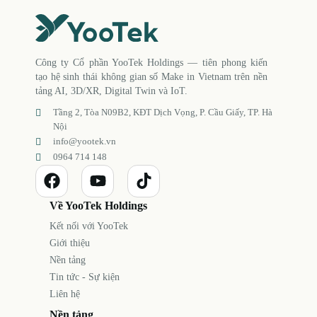
Công ty Cổ phần YooTek Holdings — tiên phong kiến
tạo hệ sinh thái không gian số Make in Vietnam trên nền
tảng AI, 3D/XR, Digital Twin và IoT.
Tầng 2, Tòa N09B2, KĐT Dịch Vọng, P. Cầu Giấy, TP. Hà
Nội
info@yootek.vn
0964 714 148
Về YooTek Holdings
Kết nối với YooTek
Giới thiệu
Nền tảng
Tin tức - Sự kiện
Liên hệ
Nền tảng