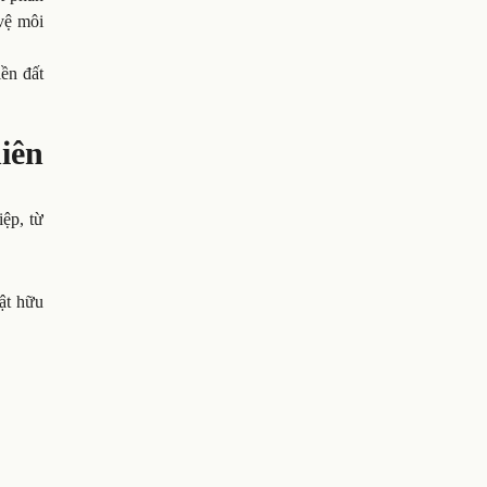
vệ môi
ền đất
iên
iệp, từ
vật hữu