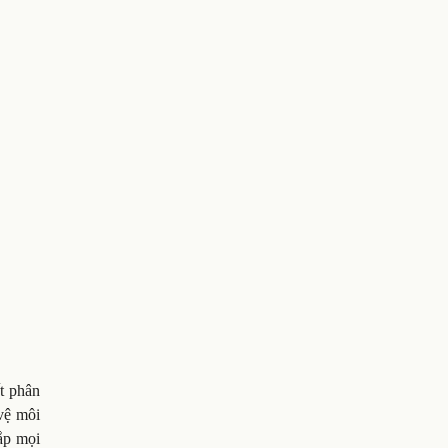
t phân
vệ môi
ắp mọi