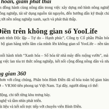
hoàn, giảm phát thải
òn đồng hành cùng nông dân trong việc xây dựng mô hình nông nghiệ
ông nghiệp, tái sử dụng nguồn tài nguyên, đến hướng dẫn kỹ thuật ch
 tới nền nông nghiệp xanh, sạch và phát thải thấp.
ền trên không gian số YooLife
ành trình Độc lập – Tự do – Hạnh phúc”, Công ty Cổ phần Phân bó
n bộ gian hàng triển lãm của mình lên không gian số YooLife – nền tả
p nối hành trình “Xanh hóa – Số hóa từ nhà máy đến ruộng vườn”, mà 
 việc lan tỏa tri thức nông nghiệp, kết nối cộng đồng nông dân và n
ng gian 360
n hơn với công chúng, Phân bón Bình Điền đã số hóa toàn bộ gian hàn
3D – VR360 tiên phong tại Việt Nam. Tại đây, người dùng có thể:
ộng, chi tiết từng khu trưng bày.
ghệ và tầm nhìn phát triển.
i liệu và kết nối trực tiếp với chuyên viên Bình Điền.