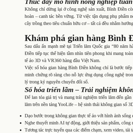
Thúc đẩy mô hình nông nghiệp tuần 
Không chỉ dừng lại ở công nghệ sản xuất, Bình Điền c
hoàn – canh tác bền vững. Từ việc tận dụng phụ phẩm n
cây trồng theo tiêu chuẩn hữu cơ – tất cả đều nhằm hướng
Khám phá gian hàng Bình Đi
Sau dấu ấn mạnh mẽ tại Triển lãm Quốc gia “80 năm h
Điền tiếp tục thể hiện tầm nhìn tiên phong khi mang toà
tế ảo 3D và VR360 hàng đầu Việt Nam.
Việc số hóa gian hàng Bình Điền không chỉ là bước tiế
minh chứng rõ ràng cho nỗ lực ứng dụng công nghệ trong
lý trong kỷ nguyên chuyển đổi số.
Số hóa triển lãm – Trải nghiệm khô
Để lan tỏa giá trị và mang trải nghiệm triển lãm đến gầ
lãm trên nền tảng YooLife – hệ sinh thái không gian số 
Dạo bước trong không gian thực tế ảo với hình ảnh sống đ
Nghe thuyết minh AI tự động, giới thiệu sản phẩm, công n
Tương tác trực tuyến qua các điểm chạm, xem video, tải tà