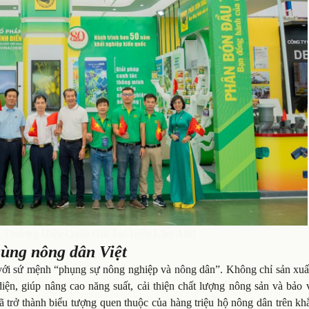
 Thương Hiệu Quốc Gia Tại Triển Lãm A80
ùng nông dân Việt
 với sứ mệnh “phụng sự nông nghiệp và nông dân”. Không chỉ sản xuấ
iện, giúp nâng cao năng suất, cải thiện chất lượng nông sản và bảo 
 trở thành biểu tượng quen thuộc của hàng triệu hộ nông dân trên kh