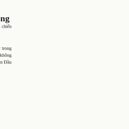
ông
h chiến
 trong
y không
ón Đầu