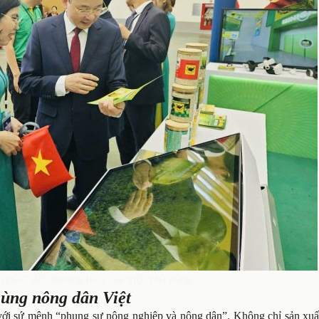
quốc” đến thương hiệu của triệu nhà nông
ùng nông dân Việt
 với sứ mệnh “phụng sự nông nghiệp và nông dân”. Không chỉ sản xuấ