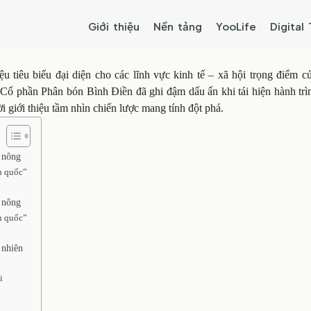
Giới thiệu
Nền tảng
YooLife
Digital
 tiêu biểu đại diện cho các lĩnh vực kinh tế – xã hội trọng điểm củ
 Cổ phần Phân bón Bình Điền đã ghi đậm dấu ấn khi tái hiện hành trì
 giới thiệu tầm nhìn chiến lược mang tính đột phá.
 nông
n quốc”
 nông
n quốc”
 nhiên
i