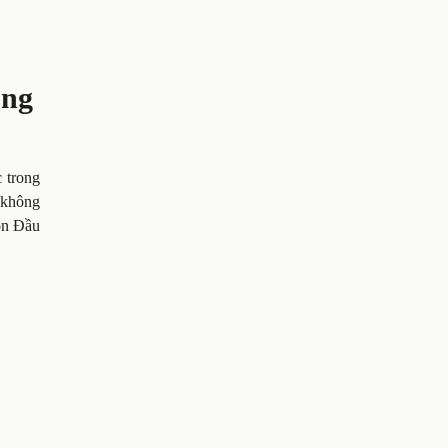
ông
 trong
y không
ón Đầu