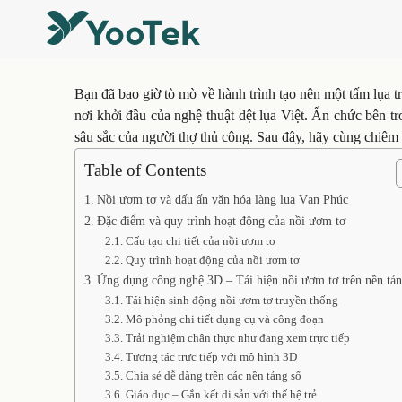
Bạn đã bao giờ tò mò về hành trình tạo nên một tấm lụa 
nơi khởi đầu của nghệ thuật dệt lụa Việt. Ẩn chức bên tr
sâu sắc của người thợ thủ công. Sau đây, hãy cùng chiêm
Table of Contents
Nồi ươm tơ và dấu ấn văn hóa làng lụa Vạn Phúc
Đặc điểm và quy trình hoạt động của nồi ươm tơ
Cấu tạo chi tiết của nồi ươm to
Quy trình hoạt động của nồi ươm tơ
Ứng dụng công nghệ 3D – Tái hiện nồi ươm tơ trên nền tản
Tái hiện sinh động nồi ươm tơ truyền thống
Mô phỏng chi tiết dụng cụ và công đoạn
Trải nghiệm chân thực như đang xem trực tiếp
Tương tác trực tiếp với mô hình 3D
Chia sẻ dễ dàng trên các nền tảng số
Giáo dục – Gắn kết di sản với thế hệ trẻ