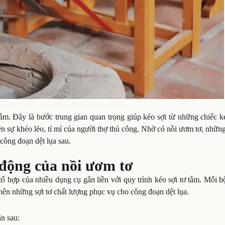
ồn của quy trình tạo nên tấm lụa tơ tằm
tằm. Đây là bước trung gian quan trọng giúp kéo sợi từ những chiếc 
iện sự khéo léo, tỉ mỉ của người thợ thủ công. Nhờ có nồi ươm tơ, những
công đoạn dệt lụa sau.
 động của nồi ươm tơ
tổ hợp của nhiều dụng cụ gắn liền với quy trình kéo sợi tơ tằm. Mỗi 
 nên những sợi tơ chất lượng phục vụ cho công đoạn dệt lụa.
n sau: