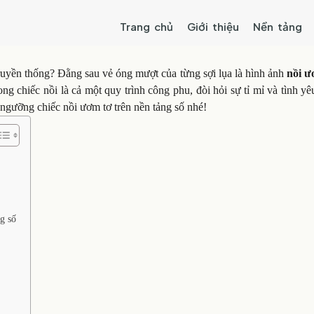
Trang chủ
Giới thiệu
Nền tảng
truyền thống? Đằng sau vẻ óng mượt của từng sợi lụa là hình ảnh
nồi ư
ong chiếc nồi là cả một quy trình công phu, đòi hỏi sự tỉ mỉ và tình y
 ngưỡng chiếc nồi ươm tơ trên nền tảng số nhé!
g số