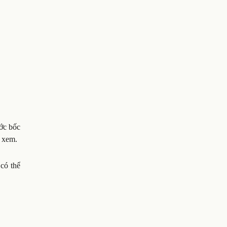
ước bốc
i xem.
có thể