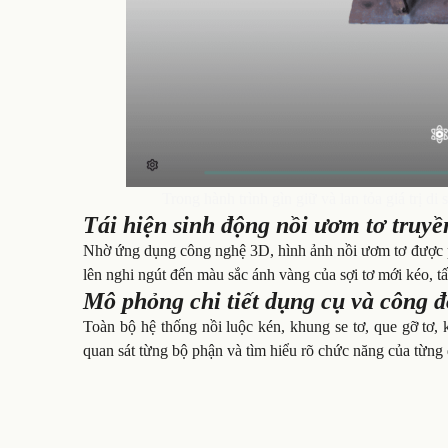
Trong hành trình gìn giữ và lan tỏa giá trị d
Tái hiện sinh động nồi ươm tơ truyề
Nhờ ứng dụng công nghệ 3D, hình ảnh nồi ươm tơ được ph
lên nghi ngút đến màu sắc ánh vàng của sợi tơ mới kéo, 
Mô phỏng chi tiết dụng cụ và công 
Toàn bộ hệ thống nồi luộc kén, khung se tơ, que gỡ tơ,
quan sát từng bộ phận và tìm hiểu rõ chức năng của từng 