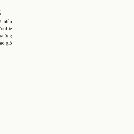
ố
ợc nhìn
 YooLie
ua ứng
bao giờ