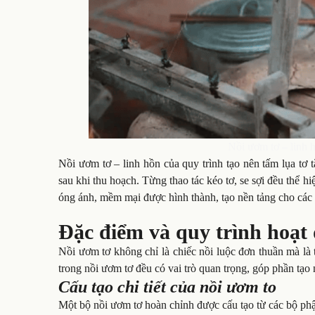
Nồi ươm tơ – linh h
Nồi ươm tơ – linh hồn của quy trình tạo nên tấm lụa tơ 
sau khi thu hoạch. Từng thao tác kéo tơ, se sợi đều thể h
óng ánh, mềm mại được hình thành, tạo nền tảng cho các 
Đặc điểm và quy trình hoạt
Nồi ươm tơ không chỉ là chiếc nồi luộc đơn thuần mà là 
trong nồi ươm tơ đều có vai trò quan trọng, góp phần tạo
Cấu tạo chi tiết của nồi ươm to
Một bộ nồi ươm tơ hoàn chỉnh được cấu tạo từ các bộ phậ