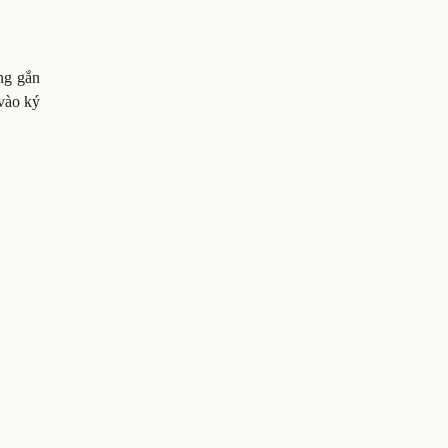
ng gắn
 vào ký