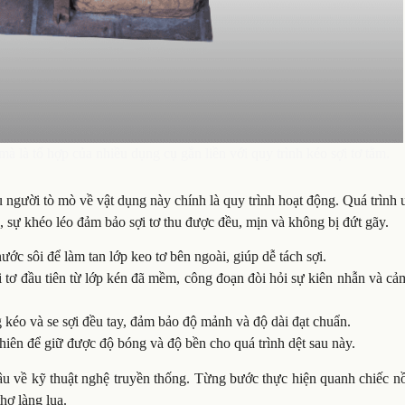
mà là tổ hợp của nhiều dụng cụ gắn liền với quy trình kéo sợi tơ tằm.
u người tò mò về vật dụng này chính là quy trình hoạt động. Quá trình
, sự khéo léo đảm bảo sợi tơ thu được đều, mịn và không bị đứt gãy.
ớc sôi để làm tan lớp keo tơ bên ngoài, giúp dễ tách sợi.
 tơ đầu tiên từ lớp kén đã mềm, công đoạn đòi hỏi sự kiên nhẫn và c
 kéo và se sợi đều tay, đảm bảo độ mảnh và độ dài đạt chuẩn.
hiên để giữ được độ bóng và độ bền cho quá trình dệt sau này.
âu về kỹ thuật nghệ truyền thống. Từng bước thực hiện quanh chiếc n
hợ làng lụa.