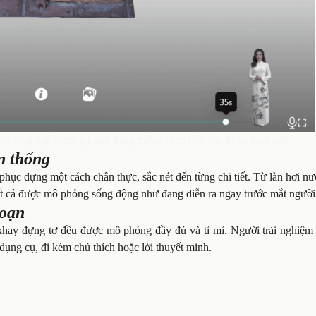
i sản làng nghề, công nghệ đang mở ra cách tiếp cận hoàn toàn mới
n thống
ục dựng một cách chân thực, sắc nét đến từng chi tiết. Từ làn hơi n
tất cả được mô phỏng sống động như đang diễn ra ngay trước mắt ngườ
đoạn
 khay đựng tơ đều được mô phỏng đầy đủ và tỉ mỉ. Người trải nghiệm 
dụng cụ, đi kèm chú thích hoặc lời thuyết minh.