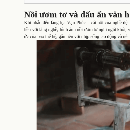
Nồi ươm tơ và dấu ấn văn h
Khi nhắc đến làng lụa Vạn Phúc – cái nôi của nghề dệt
liền với làng nghề, hình ảnh nồi ươm tơ nghi ngút khói, 
ức của bao thế hệ, gắn liền với nhịp sống lao động và nét