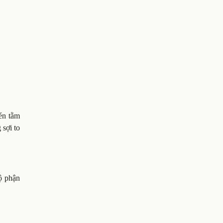
kén tằm
 sợi to
bộ phận