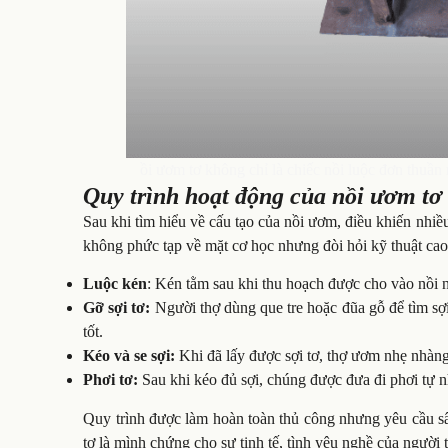
ồi ươm tơ không chỉ là chiếc nồi luộc đơn thuần 
Quy trình hoạt động của nồi ươm tơ
Sau khi tìm hiểu về cấu tạo của nồi ươm, điều khiến nhiề
không phức tạp về mặt cơ học nhưng đòi hỏi kỹ thuật cao
Luộc kén
: Kén tằm sau khi thu hoạch được cho vào nồi nư
Gỡ sợi tơ:
Người thợ dùng que tre hoặc đũa gỗ để tìm sợi
tốt.
Kéo và se sợi:
Khi đã lấy được sợi tơ, thợ ươm nhẹ nhàng
Phơi tơ:
Sau khi kéo đủ sợi, chúng được đưa đi phơi tự n
Quy trình được làm hoàn toàn thủ công nhưng yêu cầu s
tơ là mình chứng cho sự tinh tế, tình yêu nghề của người t