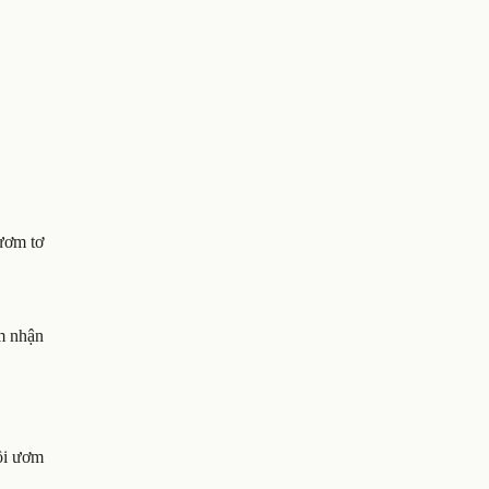
 ươm tơ
ảm nhận
ồi ươm