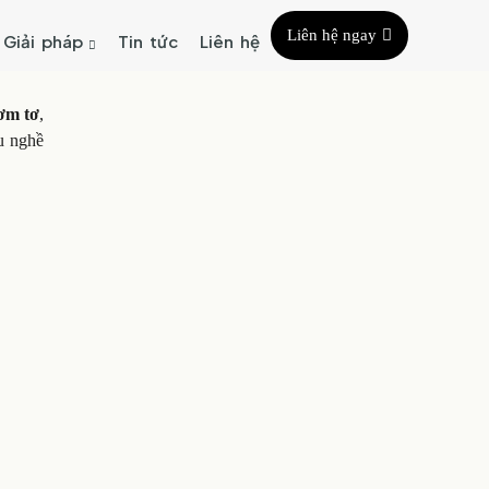
Liên hệ ngay
Giải pháp
Tin tức
Liên hệ
ơm tơ
,
êu nghề