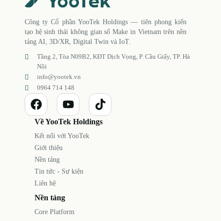
Công ty Cổ phần YooTek Holdings — tiên phong kiến
tạo hệ sinh thái không gian số Make in Vietnam trên nền
tảng AI, 3D/XR, Digital Twin và IoT.
Tầng 2, Tòa N09B2, KĐT Dịch Vọng, P. Cầu Giấy, TP. Hà
Nội
info@yootek.vn
0964 714 148
Về YooTek Holdings
Kết nối với YooTek
Giới thiệu
Nền tảng
Tin tức - Sự kiện
Liên hệ
Nền tảng
Core Platform