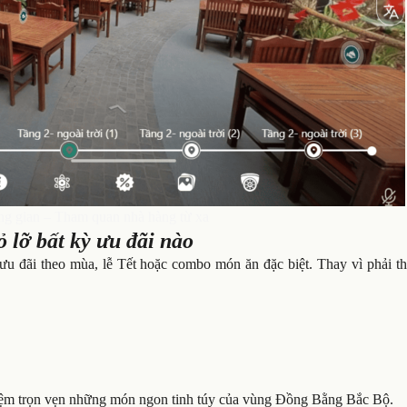
ng gian – Tham quan nhà hàng từ xa
 lỡ bất kỳ ưu đãi nào
ưu đãi theo mùa, lễ Tết hoặc combo món ăn đặc biệt. Thay vì phải th
ghiệm trọn vẹn những món ngon tinh túy của vùng Đồng Bằng Bắc Bộ.