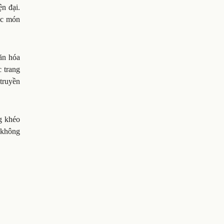
ện đại.
hức món
ăn hóa
 trang
 truyền
g khéo
g không