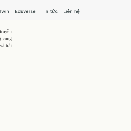
 Twin
Eduverse
Tin tức
Liên hệ
 truyền
g cung
à trải