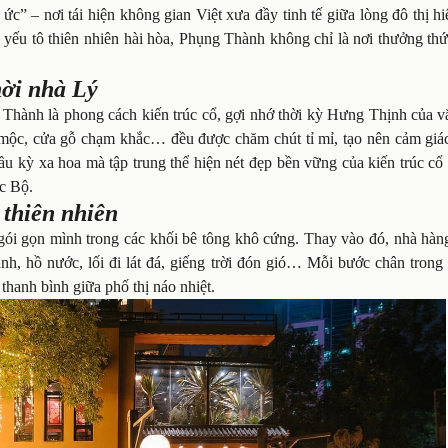
” – nơi tái hiện không gian Việt xưa đầy tinh tế giữa lòng đô thị hi
p yếu tô thiên nhiên hài hòa, Phụng Thành không chỉ là nơi thưởng t
.
hời nhà Lý
Thành là phong cách kiến trúc cổ, gợi nhớ thời kỳ Hưng Thịnh của v
h mộc, cửa gỗ chạm khắc… đều được chăm chút tỉ mỉ, tạo nên cảm giác
ầu kỳ xa hoa mà tập trung thể hiện nét đẹp bền vững của kiến trúc cổ
c Bộ.
 thiên nhiên
ói gọn mình trong các khối bê tông khô cứng. Thay vào đó, nhà hàn
anh, hồ nước, lối đi lát đá, giếng trời đón gió… Mỗi bước chân tron
thanh bình giữa phố thị náo nhiệt.