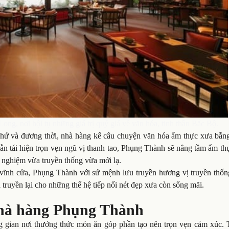
g, nơi hội tụ những giá trị quý giá về văn hóa, tinh thần Bắc Bộ.
 khứ và đương thời, nhà hàng kể câu chuyện văn hóa ẩm thực xưa bằn
ẫn tái hiện trọn vẹn ngũ vị thanh tao, Phụng Thành sẽ nâng tầm ẩm t
 nghiệm vừa truyền thống vừa mới lạ.
vĩnh cửa, Phụng Thành với sứ mệnh lưu truyền hương vị truyền thốn
à truyền lại cho những thế hệ tiếp nối nét đẹp xưa còn sống mãi.
Nhà hàng Phụng Thành
g gian nơi thưởng thức món ăn góp phần tạo nên trọn vẹn cảm xúc. 