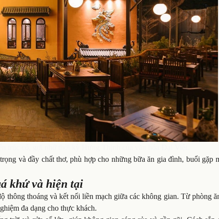
 trúc cổ, gợi nhớ thời kỳ Hưng Thịnh của văn hóa Đại Việt.
trọng và đầy chất thơ, phù hợp cho những bữa ăn gia đình, buổi gặp 
á khứ và hiện tại
ộ thông thoáng và kết nối liền mạch giữa các không gian. Từ phòng ă
nghiệm đa dạng cho thực khách.