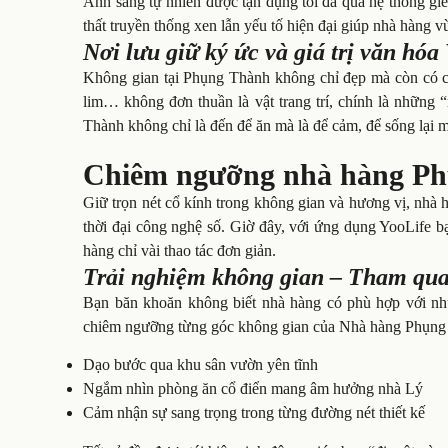
Ánh sáng tự nhiên được tận dụng tối đa qua hệ thống giến
thất truyền thống xen lẫn yếu tố hiện đại giúp nhà hàng 
Nơi lưu giữ ký ức và giá trị văn hóa 
Không gian tại Phụng Thành không chỉ đẹp mà còn có c
lim… không đơn thuần là vật trang trí, chính là những
Thành không chỉ là đến để ăn mà là để cảm, để sống lại
Chiêm ngưỡng nhà hàng Phụ
Giữ trọn nét cổ kính trong không gian và hương vị, nh
thời đại công nghệ số. Giờ đây, với ứng dụng YooLife b
hàng chỉ vài thao tác đơn giản.
Trải nghiệm không gian – Tham qua
Bạn băn khoăn không biết nhà hàng có phù hợp với nhu
chiêm ngưỡng từng góc không gian của Nhà hàng Phụng 
Dạo bước qua khu sân vườn yên tĩnh
Ngắm nhìn phòng ăn cổ điển mang âm hưởng nhà Lý
Cảm nhận sự sang trọng trong từng đường nét thiết kế