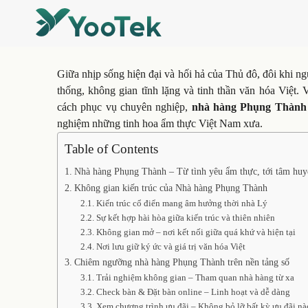
Giữa nhịp sống hiện đại và hối hả của Thủ đô, đôi khi ng
thống, không gian tĩnh lặng và tinh thần văn hóa Việt
cách phục vụ chuyên nghiệp,
nhà hàng Phụng Thành
nghiệm những tinh hoa ẩm thực Việt Nam xưa.
Table of Contents
Nhà hàng Phụng Thành – Từ tình yêu ẩm thực, tới tâm huy
Không gian kiến trúc của Nhà hàng Phụng Thành
Kiến trúc cổ điển mang âm hưởng thời nhà Lý
Sự kết hợp hài hòa giữa kiến trúc và thiên nhiên
Không gian mở – nơi kết nối giữa quá khứ và hiện tại
Nơi lưu giữ ký ức và giá trị văn hóa Việt
Chiêm ngưỡng nhà hàng Phụng Thành trên nền tảng số
Trải nghiệm không gian – Tham quan nhà hàng từ xa
Check bàn & Đặt bàn online – Linh hoạt và dễ dàng
Xem chương trình ưu đãi – Không bỏ lỡ bất kỳ ưu đãi nà