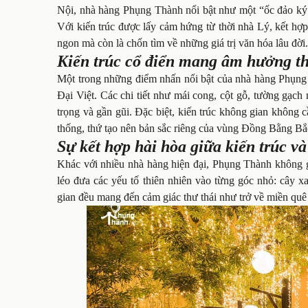
Nội, nhà hàng Phụng Thành nổi bật như một “ốc đảo ký ức
Với kiến trúc được lấy cảm hứng từ thời nhà Lý, kết hợ
ngon mà còn là chốn tìm về những giá trị văn hóa lâu đời
Kiến trúc cổ điển mang âm hưởng t
Một trong những điểm nhấn nổi bật của nhà hàng Phụng 
Đại Việt. Các chi tiết như mái cong, cột gỗ, tường gạc
trọng và gần gũi. Đặc biệt, kiến trúc không gian không c
thống, thứ tạo nên bản sắc riêng của vùng Đồng Bằng Bắ
Sự kết hợp hài hòa giữa kiến trúc và
Khác với nhiều nhà hàng hiện đại, Phụng Thành không g
léo đưa các yếu tố thiên nhiên vào từng góc nhỏ: cây x
gian đều mang đến cảm giác thư thái như trở về miền quê 