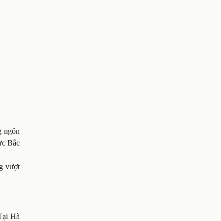
g ngôn
hực Bắc
g vượt
Tại Hà