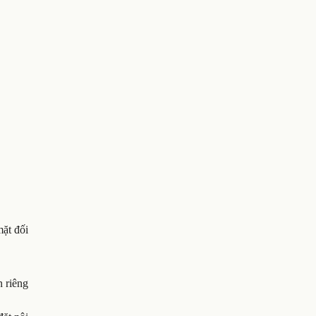
mặt đối
n riêng