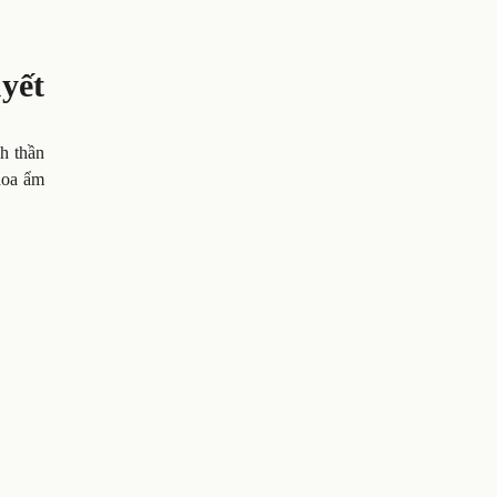
yết
h thần
hoa ẩm