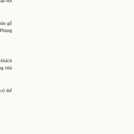
đặt nội
bàn gỗ
 Phụng
 khách
ng nhà
có thể