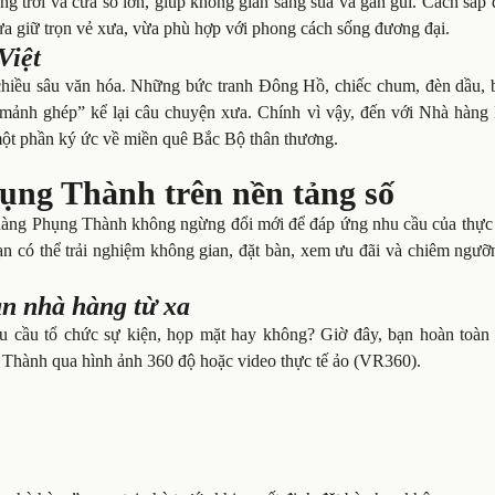
g trời và cửa sổ lớn, giúp không gian sáng sủa và gần gũi. Cách sắp 
vừa giữ trọn vẻ xưa, vừa phù hợp với phong cách sống đương đại.
Việt
hiều sâu văn hóa. Những bức tranh Đông Hồ, chiếc chum, đèn dầu, 
 “mảnh ghép” kể lại câu chuyện xưa. Chính vì vậy, đến với Nhà hàng
 một phần ký ức về miền quê Bắc Bộ thân thương.
ng Thành trên nền tảng số
à hàng Phụng Thành không ngừng đổi mới để đáp ứng nhu cầu của thực
ạn có thể trải nghiệm không gian, đặt bàn, xem ưu đãi và chiêm ngưỡ
n nhà hàng từ xa
 cầu tổ chức sự kiện, họp mặt hay không? Giờ đây, bạn hoàn toàn 
Thành qua hình ảnh 360 độ hoặc video thực tế ảo (VR360).