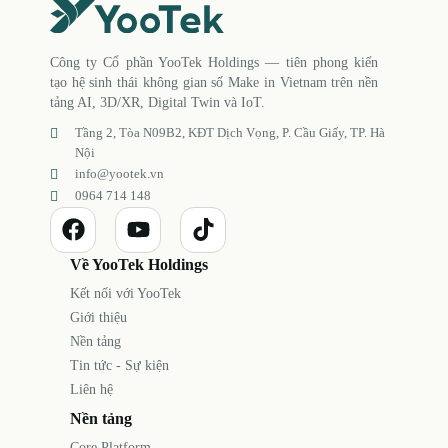
Công ty Cổ phần YooTek Holdings — tiên phong kiến
tạo hệ sinh thái không gian số Make in Vietnam trên nền
tảng AI, 3D/XR, Digital Twin và IoT.
Tầng 2, Tòa N09B2, KĐT Dịch Vọng, P. Cầu Giấy, TP. Hà
Nội
info@yootek.vn
0964 714 148
Về YooTek Holdings
Kết nối với YooTek
Giới thiệu
Nền tảng
Tin tức - Sự kiện
Liên hệ
Nền tảng
Core Platform