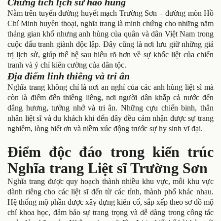
Chứng tích lịch sử hào hùng
Nằm trên tuyến đường huyết mạch Trường Sơn – đường mòn Hồ
Chí Minh huyền thoại, nghĩa trang là minh chứng cho những năm
tháng gian khổ nhưng anh hùng của quân và dân Việt Nam trong
cuộc đấu tranh giành độc lập. Đây cũng là nơi lưu giữ những giá
trị lịch sử, giúp thế hệ sau hiểu rõ hơn về sự khốc liệt của chiến
tranh và ý chí kiên cường của dân tộc.
Địa điểm linh thiêng và tri ân
Nghĩa trang không chỉ là nơi an nghỉ của các anh hùng liệt sĩ mà
còn là điểm đến thiêng liêng, nơi người dân khắp cả nước đến
dâng hương, tưởng nhớ và tri ân. Những cựu chiến binh, thân
nhân liệt sĩ và du khách khi đến đây đều cảm nhận được sự trang
nghiêm, lòng biết ơn và niềm xúc động trước sự hy sinh vĩ đại.
Điểm độc đáo trong kiến trúc
Nghĩa trang Liệt sĩ Trường Sơn
Nghĩa trang được quy hoạch thành nhiều khu vực, mỗi khu vực
dành riêng cho các liệt sĩ đến từ các tỉnh, thành phố khác nhau.
Hệ thống mộ phần được xây dựng kiên cố, sắp xếp theo sơ đồ mộ
chí khoa học, đảm bảo sự trang trọng và dễ dàng trong công tác