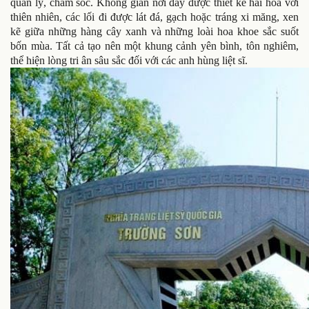
quản lý, chăm sóc. Không gian nơi đây được thiết kế hài hòa với
thiên nhiên, các lối đi được lát đá, gạch hoặc tráng xi măng, xen
kẽ giữa những hàng cây xanh và những loài hoa khoe sắc suốt
bốn mùa. Tất cả tạo nên một khung cảnh yên bình, tôn nghiêm,
thể hiện lòng tri ân sâu sắc đối với các anh hùng liệt sĩ.