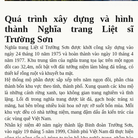
Toàn cảnh Nghĩa trang 
Quá trình xây dựng và hình
thành Nghĩa trang Liệt sĩ
Trường Sơn
Nghĩa trang Liệt sĩ Trường Sơn được khởi công xây dựng vào
ngày 24 tháng 10 năm 1975 và hoàn thành vào ngày 10 tháng 4
năm 1977. Khu trung tâm của nghĩa trang tọa lạc trên một ngọn
đồi cao 32,4m, nổi bật với đài tưởng niệm làm bằng đá trắng, có
thiết kế rỗng ruột và khuyết ba mặt.
Hệ thống mộ phần được sắp xếp trên năm ngọn đồi, phân chia
thành bốn khu vực theo tỉnh, thành phố. Xung quanh các khu mộ
là những cánh rừng xanh, tạo không gian trang nghiêm và tĩnh
lặng. Lối đi trong nghĩa trang được lát đá, gạch hoặc tráng xi
măng, hai bên trồng nhiều loài hoa nở rực rỡ suốt bốn mùa. Mỗi
khu vực đều có nhà tưởng niệm, mang đậm dấu ấn kiến trúc của
các vùng quê Việt Nam.
Nhân kỷ niệm 40 năm ngày thành lập Binh đoàn Trường Sơn,
vào ngày 19 tháng 5 năm 1999, Chính phủ Việt Nam đã thực hiện
công tác nâng cấp và trùng tu toàn bộ khu nghĩa trang, nhằm bảo