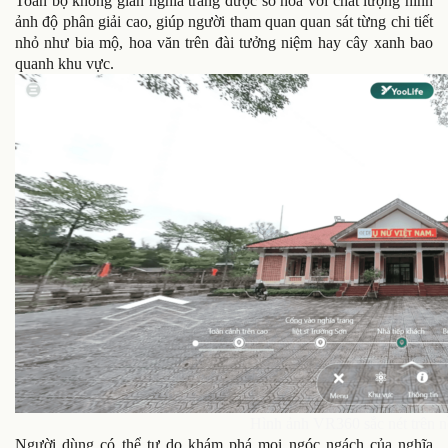
Toàn bộ không gian nghĩa trang được số hóa với chất lượng hình
ảnh độ phân giải cao, giúp người tham quan quan sát từng chi tiết
nhỏ như bia mộ, hoa văn trên đài tưởng niệm hay cây xanh bao
quanh khu vực.
Hình ảnh VR360 sắc nét trên n
Người dùng có thể tự do khám phá mọi ngóc ngách của nghĩa