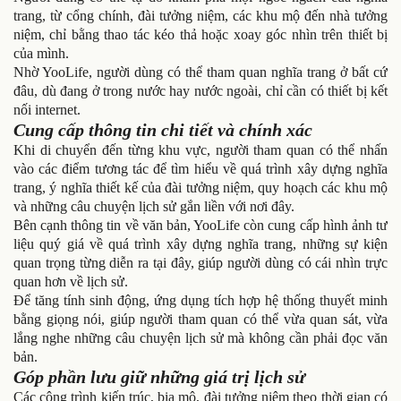
trang, từ cổng chính, đài tưởng niệm, các khu mộ đến nhà tưởng
niệm, chỉ bằng thao tác kéo thả hoặc xoay góc nhìn trên thiết bị
của mình.
Nhờ YooLife, người dùng có thể tham quan nghĩa trang ở bất cứ
đâu, dù đang ở trong nước hay nước ngoài, chỉ cần có thiết bị kết
nối internet.
Cung cấp thông tin chi tiết và chính xác
Khi di chuyển đến từng khu vực, người tham quan có thể nhấn
vào các điểm tương tác để tìm hiểu về quá trình xây dựng nghĩa
trang, ý nghĩa thiết kế của đài tưởng niệm, quy hoạch các khu mộ
và những câu chuyện lịch sử gắn liền với nơi đây.
Bên cạnh thông tin về văn bản, YooLife còn cung cấp hình ảnh tư
liệu quý giá về quá trình xây dựng nghĩa trang, những sự kiện
quan trọng từng diễn ra tại đây, giúp người dùng có cái nhìn trực
quan hơn về lịch sử.
Để tăng tính sinh động, ứng dụng tích hợp hệ thống thuyết minh
bằng giọng nói, giúp người tham quan có thể vừa quan sát, vừa
lắng nghe những câu chuyện lịch sử mà không cần phải đọc văn
bản.
Góp phần lưu giữ những giá trị lịch sử
Các công trình kiến trúc, bia mộ, đài tưởng niệm theo thời gian có