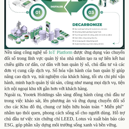
Nền tảng công nghệ số
IoT Platform
được ứng dụng vào chuyển
đổi số trong lĩnh vực quản lý tòa nhà nhằm tạo ra sự liên kết hai
chiều giữa cư dân, cư dân với ban quản lý số, chủ đầu tư và các
đơn vị cung cấp dịch vụ. Số hóa vận hành của ban quản lý giúp
nâng cao dịch vụ, trải nghiệm của khách hàng, tối ưu chi phí vận
hành, minh bạch quản lý tài sản, cũng như mang mọi dịch vụ, tiện
ích nội ngoại khu tới gần hơn với khách hàng.
Ngoài ra, Yootek Holdings sẵn sàng đồng hành cùng chủ đầu tư
trong việc khảo sát, lên phương án và ứng dụng chuyển đổi số
cho các Khu đô thị, chung cư hiện hữu hoàn toàn “ Miễn phí”
nhằm tạo thói quen, phong cách sống số cho người dùng. Hỗ trợ
chủ đầu tư việc xin chứng chỉ LEED, Lotus và xuất bản báo cáo
ESG, góp phần xây dựng môi trường sống xanh và bền vững.