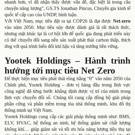
nhanh hơn, vì đã nhận thấy được vấn đề, đặc biệt là trong câu
chuyện năng lượng”, GS.TS Jonathan Pincus, Chuyên gia kinh tế
quốc tế cấp cao của UNDP, bình luận.
Với Việt Nam, mục tiêu đặt ra tại COP26 là đạt được
Net-zero
vào năm 2050. Mục tiêu này được đánh giá là rất thách thức,
nhưng mặt khác lại là cơ hội lớn để quốc gia đang phát triển này
có thể chuyển đổi sang nền sản xuất phát thải carbon thấp, thích
ứng với quá trình biển đổi khí hậu và tăng trưởng bền vững.
Yootek Holdings – Hành trình
hướng tới mục tiêu Net Zero
Để thực hiện mục tiêu phát thải ròng bằng “0” vào năm 2050 của
Chính phủ, Yootek Holding – đơn vị hàng đầu trong lĩnh vực
công nghệ đã từng bước khẳng định được vị trí của mình trong
lĩnh vực chuyển đổi số. Chúng tôi cung cấp đồng bộ giải pháp
phần cứng và phần mềm trong tòa nhà thông minh, khu đô thị
thông minh tại Việt Nam.
Yootek Holdings cung cấp các giải pháp thông minh như: BMS,
ELV, HVAC, hệ thống an ninh, hệ thống giám sát chất lượng
không khí… giúp giám sát và tối ưu hóa năng lượng tiệu thụ tại