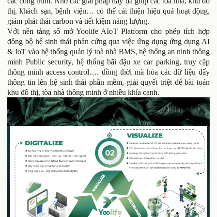
các công trình. Nhờ các giải pháp này đã giúp các tòa nhà, khu đô
thị, khách sạn, bệnh viện… có thể cải thiện hiệu quả hoạt động,
giảm phát thải carbon và tiết kiệm năng lượng.
Với nền tảng số mở Yoolife AIoT Platform cho phép tích hợp
đồng bộ hệ sinh thái phần cứng qua việc ứng dụng ứng dụng AI
& IoT vào hệ thống quản lý toà nhà BMS, hệ thống an ninh thông
minh Public security, hệ thống bãi đậu xe car parking, truy cập
thông minh access control…. đồng thời mã hóa các dữ liệu đẩy
thông tin lên hệ sinh thái phần mềm, giải quyết triệt để bài toán
khu đô thị, tòa nhà thông minh ở nhiều khía cạnh.