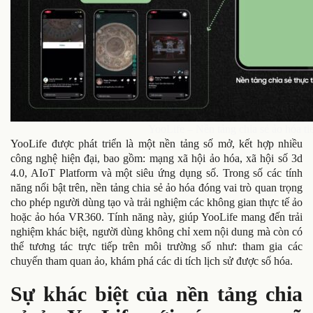
YooLife – Nền tảng chia sẻ ảo hóa t
YooLife được phát triển là một nền tảng số mở, kết hợp nhiều
công nghệ hiện đại, bao gồm: mạng xã hội ảo hóa, xã hội số 3d
4.0, AIoT Platform và một siêu ứng dụng số. Trong số các tính
năng nổi bật trên, nền tảng chia sẻ ảo hóa đóng vai trò quan trọng
cho phép người dùng tạo và trải nghiệm các không gian thực tế ảo
hoặc ảo hóa VR360. Tính năng này, giúp YooLife mang đến trải
nghiệm khác biệt, người dùng không chỉ xem nội dung mà còn có
thể tương tác trực tiếp trên môi trường số như: tham gia các
chuyến tham quan ảo, khám phá các di tích lịch sử được số hóa.
Sự khác biệt của nền tảng chia