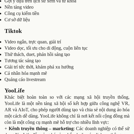
Gợi ý dựa trên lịch sử xem và từ khóa
Nền tảng video
Công cụ kiếm tiền
Cơ sở dữ liệu
Tiktok
Video ngắn, trực quan, giải trí
Video dọc, tối ưu cho di động, cuộn liên tục
Thử thách, duet, phản hồi sáng tạo
Tương tác sáng tạo
Giải trí tức thời, khám phá xu hướng
Cá nhân hóa mạnh mẽ
Quảng cáo livestream
YooLife
Khác biệt hoàn toàn so với các mạng xã hội truyền thống,
YooLife là một nền tảng xã hội số kết hợp giữa công nghệ VR,
AR và AIoT, cho phép người dùng tạo và chia sẻ nội dung ảo hóa
một cách dễ dàng. YooLife không chỉ là nơi kết nối cộng đồng mà
còn là một công cụ mạnh mẽ hỗ trợ cho nhiều lĩnh vực:
+
Kênh truyền thông – marketing
: Các doanh nghiệp có thể sử