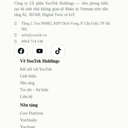
Công ty Cổ phần YooTek Holdings — tiên phong kiến
tạo hệ sinh thái không gian số Make in Vietnam trên nền
tảng AI, 3D/XR, Digital Twin và IoT.
Tầng 2, Tòa N09B2, KĐT Dịch Vọng, P. Cầu Giấy, TP. Hà
Nội
info@yootek.vn
0964 714 148
Về YooTek Holdings
Kết nối với YooTek
Giới thiệu
Nền tảng
Tin tức - Sự kiện
Liên hệ
Nền tảng
Core Platform
YooStudio
YooAsset