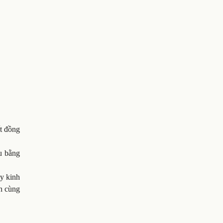
t đồng
u bằng
y kinh
nh cùng