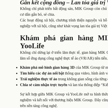
Gắn kết cộng đồng – Lan tỏa giá trị 
Không chỉ phát triển bất động sản, MIK Group còn chú
cư dân gắn bó, sẻ chia.
Các hoạt động xã hội, chương trình thiện nguyện và hỗ
nghiệp với xã hội, cũng như khát vọng lan tỏa giá trị Việt
Khám phá gian hàng MIK
YooLife
Không chỉ dừng lại ở triển lãm thực tế, gian hàng MIK 
lãm số ứng dụng công nghệ thực tế ảo (VR/AR) tiên tiến.
Khám phá mô hình gian hàng 3D
của MIK Group từ mọ
Tìm hiểu các dự án nổi bật
thông qua video, hình ảnh v
Trải nghiệm thực tế ảo
trong không gian sống của từng 
Chia sẻ cảm nhận trực tuyến
và lan tỏa thông điệp “Ki
Sự kết hợp giữa MIK Group và YooLife mở ra hình thức 
nghiệm và kết nối với thương hiệu MIK Group. Đây cũng 
trên nền tảng công nghệ.