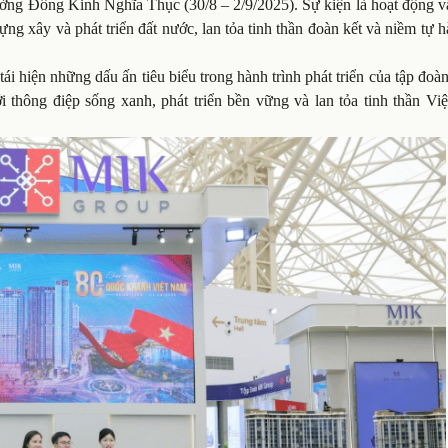
ường Đông Kinh Nghĩa Thục (30/8 – 2/9/2025). Sự kiện là hoạt động v
ựng xây và phát triển đất nước, lan tỏa tinh thần đoàn kết và niềm tự 
i hiện những dấu ấn tiêu biểu trong hành trình phát triển của tập đoà
i thông điệp sống xanh, phát triển bền vững và lan tỏa tinh thần Vi