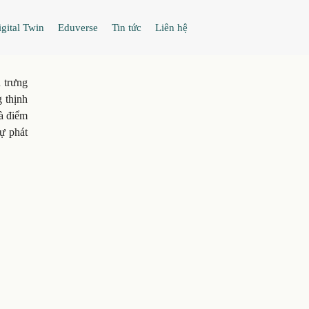
gital Twin
Eduverse
Tin tức
Liên hệ
 trưng
 thịnh
à điểm
ự phát