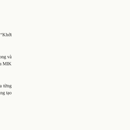
 “Khởi
hong và
của MIK
ua từng
áng tạo