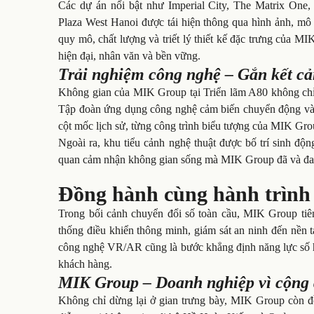
Các dự án nổi bật như Imperial City, The Matrix One
Plaza West Hanoi được tái hiện thông qua hình ảnh, mô
quy mô, chất lượng và triết lý thiết kế đặc trưng của MI
hiện đại, nhân văn và bền vững.
Trải nghiệm công nghệ – Gắn kết c
Không gian của MIK Group tại Triển lãm A80 không chỉ m
Tập đoàn ứng dụng công nghệ cảm biến chuyển động và 
cột mốc lịch sử, từng công trình biểu tượng của MIK Gro
Ngoài ra, khu tiểu cảnh nghệ thuật được bố trí sinh độ
quan cảm nhận không gian sống mà MIK Group đã và đan
Đồng hành cùng hành trình
Trong bối cảnh chuyển đổi số toàn cầu, MIK Group tiê
thống điều khiển thông minh, giám sát an ninh đến nền 
công nghệ VR/AR cũng là bước khẳng định năng lực số hó
khách hàng.
MIK Group – Doanh nghiệp vì cộng
Không chỉ dừng lại ở gian trưng bày, MIK Group còn 