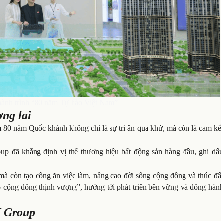
ành trình “80 năm Tự hào Việt Nam”
ơng lai
 80 năm Quốc khánh không chỉ là sự tri ân quá khứ, mà còn là cam kế
up đã khẳng định vị thế thương hiệu bất động sản hàng đầu, ghi dấ
mà còn tạo công ăn việc làm, nâng cao đời sống cộng đồng và thúc đẩ
tạo cộng đồng thịnh vượng”, hướng tới phát triển bền vững và đồng hà
K Group