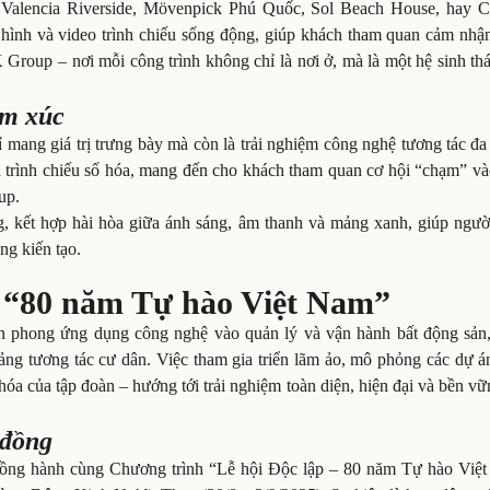
, Valencia Riverside, Mövenpick Phú Quốc, Sol Beach House, hay 
 hình và video trình chiếu sống động, giúp khách tham quan cảm nhậ
K Group – nơi mỗi công trình không chỉ là nơi ở, mà là một hệ sinh th
ảm xúc
ang giá trị trưng bày mà còn là trải nghiệm công nghệ tương tác đa 
trình chiếu số hóa, mang đến cho khách tham quan cơ hội “chạm” và
up.
ng, kết hợp hài hòa giữa ánh sáng, âm thanh và mảng xanh, giúp ngườ
g kiến tạo.
 “80 năm Tự hào Việt Nam”
n phong ứng dụng công nghệ vào quản lý và vận hành bất động sản,
tảng tương tác cư dân. Việc tham gia triển lãm ảo, mô phỏng các dự 
a của tập đoàn – hướng tới trải nghiệm toàn diện, hiện đại và bền v
 đồng
đồng hành cùng Chương trình “Lễ hội Độc lập – 80 năm Tự hào Việ