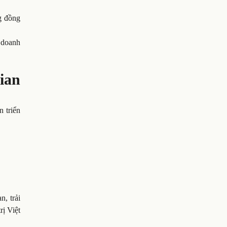
g đồng
 doanh
ian
n triển
, trải
rị Việt