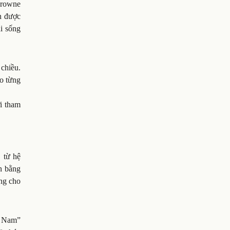
Crowne
n được
ái sống
chiều.
o từng
i tham
 từ hệ
án bằng
ững cho
t Nam”