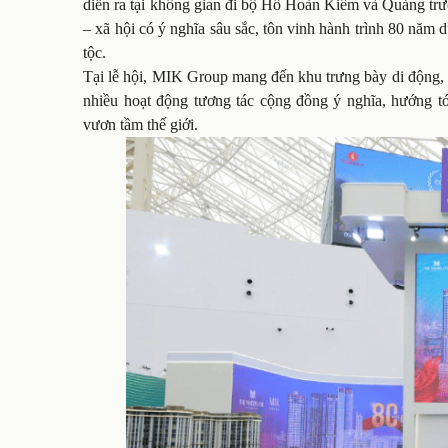
diễn ra tại không gian đi bộ Hồ Hoàn Kiếm và Quảng tr
– xã hội có ý nghĩa sâu sắc, tôn vinh hành trình 80 năm d
tộc.
Tại lễ hội, MIK Group mang đến khu trưng bày di động, tá
nhiều hoạt động tương tác cộng đồng ý nghĩa, hướng tớ
vươn tầm thế giới.