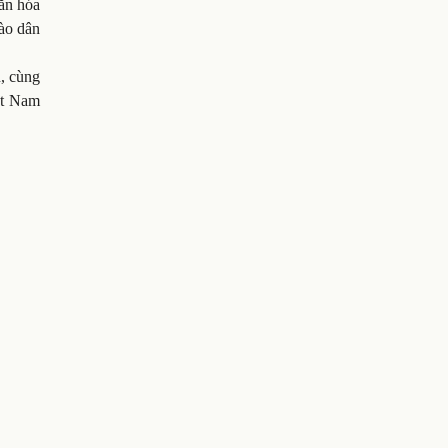
ăn hóa
hào dân
n, cùng
ệt Nam