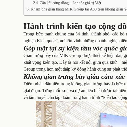
Gắn kết cộng đồng – Lan tỏa giá trị Việt
Khám phá gian hàng MIK Group tại A80 trên không gian Y
Hành trình kiến tạo cộng 
Trong bức tranh chung của 34 tỉnh, thành phố, các bộ
nghiệp Kiến quốc”, nơi tôn vinh những doanh nghiệp tiê
Góp mặt tại sự kiện tầm vóc quốc gi
Gian trưng bày của MIK Group được thiết kế hiện đại, già
khát vọng kiến tạo. Đây là nơi kết nối giữa quá khứ – hiệ
Group trong hơn một thập kỷ đồng hành cùng sự phát triể
Không gian trưng bày giàu cảm xúc 
Điểm nhấn đầu tiên trong không gian trưng bày là bức t
giai đoạn. Từng mốc son và dự án tiêu biểu được tái hiệ
và tâm huyết của tập đoàn trong hành trình “kiến tạo cộ