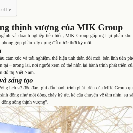
ooLife
đồng thịnh vượng của MIK Group
 ngành và doanh nghiệp tiêu biểu, MIK Group góp mặt tại phân khu
n phong góp phần xây dựng đất nước thời kỳ mới.
a
u cảm xúc và trải nghiệm, thể hiện tinh thần đổi mới, bản lĩnh tiên p
n tại – tương lai, nơi người xem có thể nhìn lại hành trình phát triển 
n đô thị Việt Nam.
và sáng tạo
ường lịch sử độc đáo, ghi dấu hành trình phát triển của MIK Group q
n sinh động như một dòng chảy ký ức, kể câu chuyện về tầm nhìn, sự s
ng đồng sống thịnh vượng”.