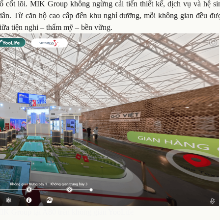
ố cốt lõi. MIK Group không ngừng cải tiến thiết kế, dịch vụ và hệ si
ư dân. Từ căn hộ cao cấp đến khu nghỉ dưỡng, mỗi không gian đều đư
giữa tiện nghi – thẩm mỹ – bền vững.
K Group tại A80 trên không gian YooLife