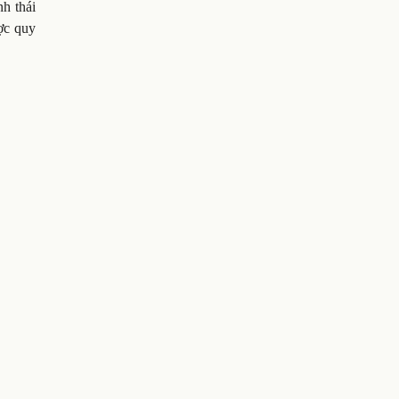
nh thái
ợc quy