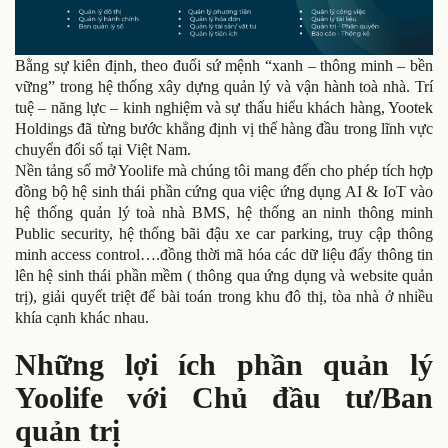
Bằng sự kiên định, theo đuổi sứ mệnh “xanh – thông minh – bền
vững” trong hệ thống xây dựng quản lý và vận hành toà nhà. Trí
tuệ – năng lực – kinh nghiệm và sự thấu hiểu khách hàng, Yootek
Holdings đã từng bước khẳng định vị thế hàng đầu trong lĩnh vực
chuyển đổi số tại Việt Nam.
Nền tảng số mở Yoolife mà chúng tôi mang đến cho phép tích hợp
đồng bộ hệ sinh thái phần cứng qua việc ứng dụng AI & IoT vào
hệ thống quản lý toà nhà BMS, hệ thống an ninh thông minh
Public security, hệ thống bãi đậu xe car parking, truy cập thông
minh access control….đồng thời mã hóa các dữ liệu đẩy thông tin
lên hệ sinh thái phần mềm ( thông qua ứng dụng và website quản
trị), giải quyết triệt để bài toán trong khu đô thị, tòa nhà ở nhiều
khía cạnh khác nhau.
Những lợi ích phần quản lý
Yoolife với Chủ đầu tư/Ban
quản trị