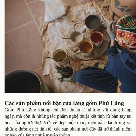
Quy trình sản xuất gốm t
Các sản phẩm nổi bật của làng gốm Phù Lãng
Gốm Phù Lãng không chỉ đơn thuần là những vật dụng hàng
ngày, mà còn là những tác phẩm nghệ thuật kết tinh từ bàn tay tài
hoa của người thợ. Với vẻ đẹp mộc mạc, men nâu đặc trưng và
những đường nét tinh tế, các sản phẩm nơi đây đã trở thành niềm
tự hào của làng nghề truyền thống.