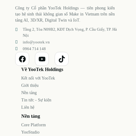
Công ty Cổ phần YooTek Holdings — tiên phong kiến
tạo hệ sinh thái không gian số Make in Vietnam trên nền
tảng AI, 3D/XR, Digital Twin và IoT.
Tầng 2, Tòa N09B2, KĐT Dịch Vọng, P. Cầu Giấy, TP. Hà
Nội
info@yootek.vn
0964 714 148
Về YooTek Holdings
Kết nối với YooTek
Giới thiệu
Nền tảng
Tin tức - Sự kiện
Liên hệ
Nền tảng
Core Platform
YooStudio