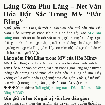
Làng Gốm Phù Lãng – Nét Văn
Hóa Đặc Sắc Trong MV “Bắc
Bling”
Nghề gốm Phù Lãng là một di sản văn hóa quý báu của Việt
Nam. Hòa Minzy đã khéo léo đưa hình ảnh này vào
MV Bắc
Bling
như một lời tri ân đối với những giá trị truyền thống. Qua
những thước phim đẹp mắt, người xem không chỉ được chiêm
ngưỡng vẻ đẹp của làng gốm. Họ còn cảm nhận được tâm hồn và
tinh hoa của người Việt.
Làng gốm Phù Lãng trong MV của Hòa Minzy
MV Bắc Bling của Hòa Minzy đã khéo léo đưa hình ảnh làng
gốm Bắc Ninh vào bối cảnh, tái hiện không gian làng nghề truyền
thống với những nghệ nhân cần mẫn bên lò nung đỏ lửa. Đây
không chỉ là điểm nhấn nghệ thuật mà còn giúp khán giả trẻ hiểu
hơn về một trong những làng nghề lâu đời của Việt Nam.
🔶🔶🔶Xem thêm:
Trải nghiệm làng tranh Đông Hồ trong Bắc
Bling VR360
Gìn giữ và lan tỏa giá trị văn hóa dân gian
Giữa nhịp sống hiện đại, những giá trị văn hóa truyền thống có