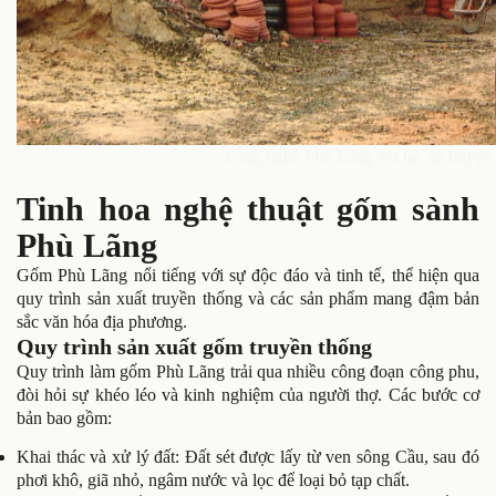
Làng nghề Phù Lãng tọa lạc tại huyện
Tinh hoa nghệ thuật gốm sành
Phù Lãng
Gốm Phù Lãng nổi tiếng với sự độc đáo và tinh tế, thể hiện qua
quy trình sản xuất truyền thống và các sản phẩm mang đậm bản
sắc văn hóa địa phương.
Quy trình sản xuất gốm truyền thống
Quy trình làm gốm Phù Lãng trải qua nhiều công đoạn công phu,
đòi hỏi sự khéo léo và kinh nghiệm của người thợ. Các bước cơ
bản bao gồm:
Khai thác và xử lý đất
: Đất sét được lấy từ ven sông Cầu, sau đó
phơi khô, giã nhỏ, ngâm nước và lọc để loại bỏ tạp chất.