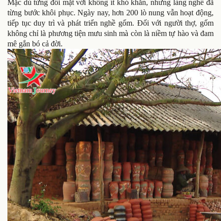
Mặc dù từng đối mặt với không ít khó khăn, nhưng làng nghề đã
từng bước khôi phục. Ngày nay, hơn 200 lò nung vẫn hoạt động,
tiếp tục duy trì và phát triển nghề gốm. Đối với người thợ, gốm
không chỉ là phương tiện mưu sinh mà còn là niềm tự hào và đam
mê gắn bó cả đời.