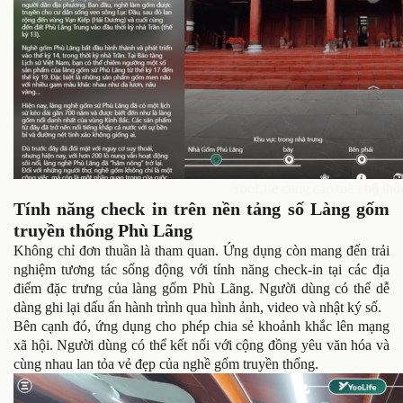
YooLife cung cấp toàn bộ thôn
Tính năng check in trên nền tảng số Làng gốm
truyền thống Phù Lãng
Không chỉ đơn thuần là tham quan. Ứng dụng còn mang đến trải
nghiệm tương tác sống động với tính năng check-in tại các địa
điểm đặc trưng của làng gốm Phù Lãng. Người dùng có thể dễ
dàng ghi lại dấu ấn hành trình qua hình ảnh, video và nhật ký số.
Bên cạnh đó, ứng dụng cho phép chia sẻ khoảnh khắc lên mạng
xã hội. Người dùng có thể kết nối với cộng đồng yêu văn hóa và
cùng nhau lan tỏa vẻ đẹp của nghề gốm truyền thống.