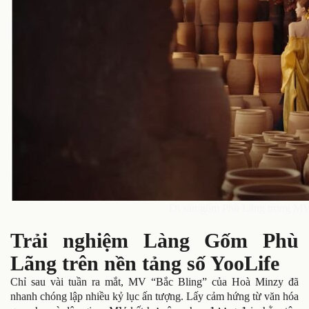
Di sản gốm Phù Lãng trong M
Trải nghiệm Làng Gốm Phù
Lãng trên nền tảng số YooLife
Chỉ sau vài tuần ra mắt, MV “Bắc Bling” của Hoà Minzy đã
nhanh chóng lập nhiều kỷ lục ấn tượng. Lấy cảm hứng từ văn hóa