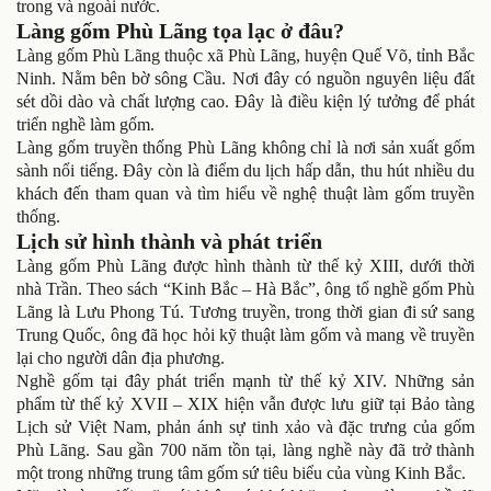
trong và ngoài nước.
Làng gốm Phù Lãng tọa lạc ở đâu?
Làng gốm Phù Lãng thuộc xã Phù Lãng, huyện Quế Võ, tỉnh Bắc
Ninh. Nằm bên bờ sông Cầu. Nơi đây có nguồn nguyên liệu đất
sét dồi dào và chất lượng cao. Đây là điều kiện lý tưởng để phát
triển nghề làm gốm.
Làng gốm truyền thống Phù Lãng không chỉ là nơi sản xuất gốm
sành nổi tiếng. Đây còn là điểm du lịch hấp dẫn, thu hút nhiều du
khách đến tham quan và tìm hiểu về nghệ thuật làm gốm truyền
thống.
Lịch sử hình thành và phát triển
Làng gốm Phù Lãng được hình thành từ thế kỷ XIII, dưới thời
nhà Trần. Theo sách “Kinh Bắc – Hà Bắc”, ông tổ nghề gốm Phù
Lãng là Lưu Phong Tú. Tương truyền, trong thời gian đi sứ sang
Trung Quốc, ông đã học hỏi kỹ thuật làm gốm và mang về truyền
lại cho người dân địa phương.
Nghề gốm tại đây phát triển mạnh từ thế kỷ XIV. Những sản
phẩm từ thế kỷ XVII – XIX hiện vẫn được lưu giữ tại Bảo tàng
Lịch sử Việt Nam, phản ánh sự tinh xảo và đặc trưng của gốm
Phù Lãng. Sau gần 700 năm tồn tại, làng nghề này đã trở thành
một trong những trung tâm gốm sứ tiêu biểu của vùng Kinh Bắc.