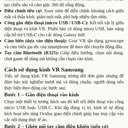
tạo chiều sâu và cảm giác 360 độ sống động.
Điều chỉnh tiêu cự:
Xoay núm để điều chỉnh khoảng cách giữa
mắt và thấu kính, giảm mỏi mắt, phù hợp nhiều tầm nhìn.
Cổng gắn điện thoại (micro USB / USB-C):
Kết nối vật lý giữa
điện thoại và kính VR. Phiên bản cũ dùng micro USB, bản nâng
cấp hỗ trợ USB-C cho các dòng Galaxy mới.
Cảm biến (dựa vào điện thoại):
Gear VR tận dụng gyroscope
và cảm biến gia tốc của smartphone để theo dõi chuyển động đầu.
Tay cầm Bluetooth (R325):
Giúp điều hướng, chọn nội dung,
chơi game dễ dàng mà không cần chạm vào kính.
Cách sử dụng kính VR Samsung
Việc sử dụng kính VR Samsung tương đối đơn giản nhưng để
đảm bảo trải nghiệm mượt mà và đúng chuẩn, người dùng nên
thực hiện theo đúng các bước sau:
Bước 1 – Gắn điện thoại vào kính
Chọn một thiết bị tương thích sau đó kết nối điện thoại vào cổng
micro USB hoặc USB-C. Khi lắp đúng vị trí, kính sẽ tự động
kích hoạt nền tảng Oculus giao diện chính giúp bạn truy cập vào
các nội dung thực tế ảo.
Bước 2 – Ghép nối tay cầm điều khiển (nếu có)