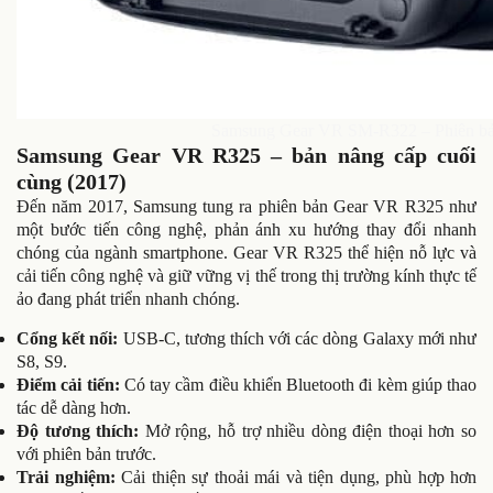
Samsung Gear VR SM-R322 – Phiên bản
Samsung Gear VR R325 – bản nâng cấp cuối
cùng (2017)
Đến năm 2017, Samsung tung ra phiên bản Gear VR R325 như
một bước tiến công nghệ, phản ánh xu hướng thay đổi nhanh
chóng của ngành smartphone. Gear VR R325 thể hiện nỗ lực và
cải tiến công nghệ và giữ vững vị thế trong thị trường kính thực tế
ảo đang phát triển nhanh chóng.
Cổng kết nối:
USB-C, tương thích với các dòng Galaxy mới như
S8, S9.
Điểm cải tiến:
Có tay cầm điều khiển Bluetooth đi kèm giúp thao
tác dễ dàng hơn.
Độ tương thích:
Mở rộng, hỗ trợ nhiều dòng điện thoại hơn so
với phiên bản trước.
Trải nghiệm:
Cải thiện sự thoải mái và tiện dụng, phù hợp hơn