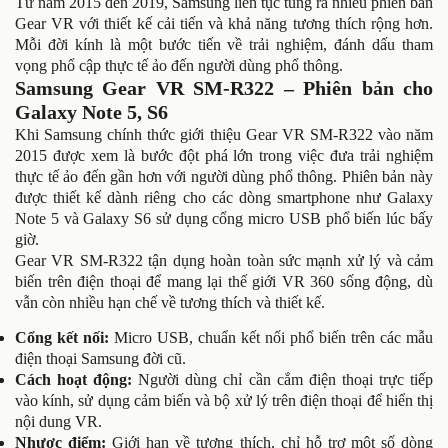
Từ năm 2015 đến 2019, Samsung liên tục tung ra nhiều phiên bản
Gear VR với thiết kế cải tiến và khả năng tương thích rộng hơn.
Mỗi đời kính là một bước tiến về trải nghiệm, đánh dấu tham
vọng phổ cập thực tế ảo đến người dùng phổ thông.
Samsung Gear VR SM-R322 – Phiên bản cho
Galaxy Note 5, S6
Khi Samsung chính thức giới thiệu Gear VR SM-R322 vào năm
2015 được xem là bước đột phá lớn trong việc đưa trải nghiệm
thực tế ảo đến gần hơn với người dùng phổ thông. Phiên bản này
được thiết kế dành riêng cho các dòng smartphone như Galaxy
Note 5 và Galaxy S6 sử dụng cổng micro USB phổ biến lúc bấy
giờ.
Gear VR SM-R322 tận dụng hoàn toàn sức mạnh xử lý và cảm
biến trên điện thoại để mang lại thế giới VR 360 sống động, dù
vẫn còn nhiều hạn chế về tương thích và thiết kế.
Cổng kết nối:
Micro USB, chuẩn kết nối phổ biến trên các mẫu
điện thoại Samsung đời cũ.
Cách hoạt động:
Người dùng chỉ cần cắm điện thoại trực tiếp
vào kính, sử dụng cảm biến và bộ xử lý trên điện thoại để hiển thị
nội dung VR.
Nhược điểm:
Giới hạn về tương thích, chỉ hỗ trợ một số dòng