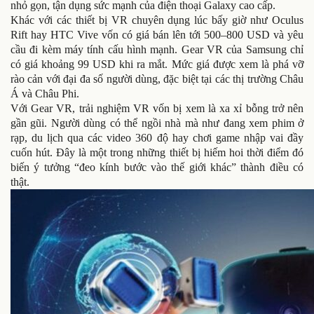
nhỏ gọn, tận dụng sức mạnh của điện thoại Galaxy cao cấp.
Khác với các thiết bị VR chuyên dụng lúc bấy giờ như Oculus
Rift hay HTC Vive vốn có giá bán lên tới 500–800 USD và yêu
cầu đi kèm máy tính cấu hình mạnh. Gear VR của Samsung chỉ
có giá khoảng 99 USD khi ra mắt. Mức giá được xem là phá vỡ
rào cản với đại đa số người dùng, đặc biệt tại các thị trường Châu
Á và Châu Phi.
Với Gear VR, trải nghiệm VR vốn bị xem là xa xỉ bỗng trở nên
gần gũi. Người dùng có thể ngồi nhà mà như đang xem phim ở
rạp, du lịch qua các video 360 độ hay chơi game nhập vai đầy
cuốn hút. Đây là một trong những thiết bị hiếm hoi thời điểm đó
biến ý tưởng “đeo kính bước vào thế giới khác” thành điều có
thật.