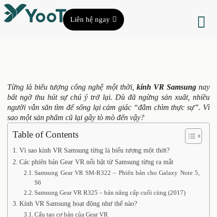
Liên hệ ngay
Từng là biểu tượng công nghệ một thời,
kính VR Samsung
nay
bất ngờ thu hút sự chú ý trở lại. Dù đã ngừng sản xuất, nhiều
người vẫn săn tìm để sống lại cảm giác “đắm chìm thực sự”. Vì
sao một sản phẩm cũ lại gây tò mò đến vậy?
Table of Contents
Vì sao kính VR Samsung từng là biểu tượng một thời?
Các phiên bản Gear VR nổi bật từ Samsung từng ra mắt
Samsung Gear VR SM-R322 – Phiên bản cho Galaxy Note 5,
S6
Samsung Gear VR R325 – bản nâng cấp cuối cùng (2017)
Kính VR Samsung hoạt động như thế nào?
Cấu tạo cơ bản của Gear VR