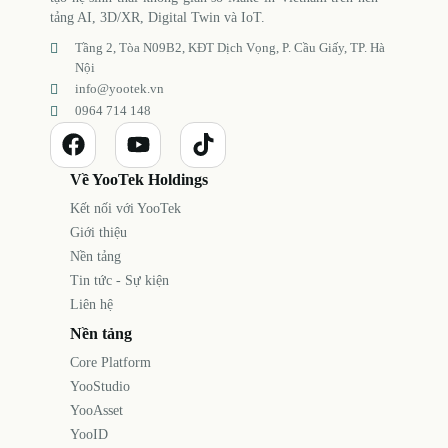
tảng AI, 3D/XR, Digital Twin và IoT.
Tầng 2, Tòa N09B2, KĐT Dịch Vọng, P. Cầu Giấy, TP. Hà
Nội
info@yootek.vn
0964 714 148
Về YooTek Holdings
Kết nối với YooTek
Giới thiệu
Nền tảng
Tin tức - Sự kiện
Liên hệ
Nền tảng
Core Platform
YooStudio
YooAsset
YooID