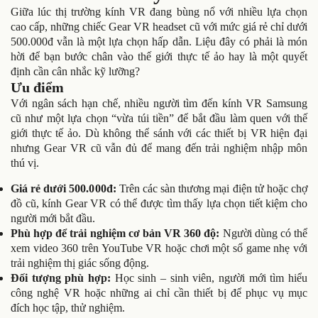
Giữa lúc thị trường kính VR đang bùng nổ với nhiều lựa chọn
cao cấp, những chiếc Gear VR headset cũ với mức giá rẻ chỉ dưới
500.000đ vẫn là một lựa chọn hấp dẫn. Liệu đây có phải là món
hời để bạn bước chân vào thế giới thực tế ảo hay là một quyết
định cần cân nhắc kỹ lưỡng?
Ưu điểm
Với ngân sách hạn chế, nhiều người tìm đến kính VR Samsung
cũ như một lựa chọn “vừa túi tiền” để bắt đầu làm quen với thế
giới thực tế ảo. Dù không thể sánh với các thiết bị VR hiện đại
nhưng Gear VR cũ vẫn đủ để mang đến trải nghiệm nhập môn
thú vị.
Giá rẻ dưới 500.000đ:
Trên các sàn thương mại điện tử hoặc chợ
đồ cũ, kính Gear VR có thể được tìm thấy lựa chọn tiết kiệm cho
người mới bắt đầu.
Phù hợp để trải nghiệm cơ bản VR 360 độ:
Người dùng có thể
xem video 360 trên YouTube VR hoặc chơi một số game nhẹ với
trải nghiệm thị giác sống động.
Đối tượng phù hợp:
Học sinh – sinh viên, người mới tìm hiểu
công nghệ VR hoặc những ai chỉ cần thiết bị để phục vụ mục
đích học tập, thử nghiệm.