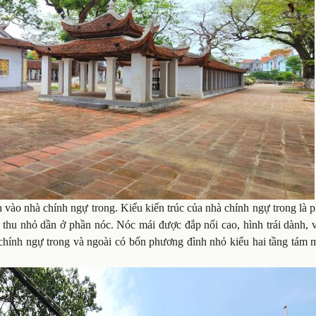
n vào nhà chính ngự trong. Kiểu kiến trúc của nhà chính ngự trong là
à thu nhỏ dần ở phần nóc. Nóc mái được đắp nổi cao, hình trái dành, 
 chính ngự trong và ngoài có bốn phương đình nhỏ kiểu hai tầng tám 