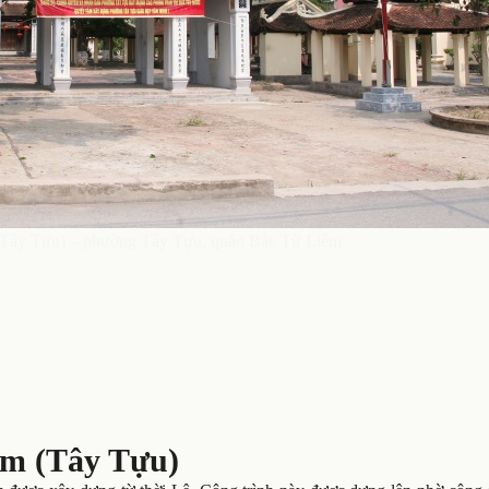
Tây Tựu) – phường Tây Tựu, quận Bắc Từ Liêm
ăm (Tây Tựu)