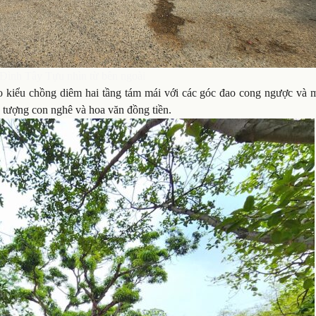
Đình Tây Tựu nhìn từ bên ngoài
o kiểu chồng diêm hai tầng tám mái với các góc đao cong ngược và m
, tượng con nghê và hoa văn đồng tiền.