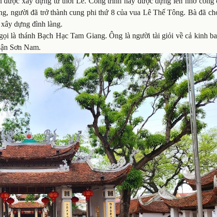
h được xây dựng từ thời Lê. Công trình này được dựng lên nhờ công 
ng, người đã trở thành cung phi thứ 8 của vua Lê Thế Tông. Bà đã ch
 xây dựng đình làng.
 là thánh Bạch Hạc Tam Giang. Ông là người tài giỏi về cả kinh ba
quận Sơn Nam.