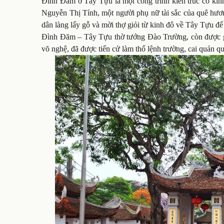
Đình Đăm ở Tây Tựu là một công trình kiến trúc cổ kín
Nguyễn Thị Tính, một người phụ nữ tài sắc của quê hươ
dân làng lấy gỗ và mời thợ giỏi từ kinh đô về Tây Tựu để
Đình Đăm – Tây Tựu thờ tướng Đào Trường, còn được gọi
võ nghệ, đã được tiến cử làm thổ lệnh trường, cai quản 