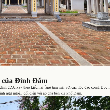
 di tích Đình Đăm phường Tây Tựu
h của Đình Đăm
ình được xây theo kiểu hai tầng tám mái với các góc đao cong. Dọc h
chính ngự ngoài, đối diện với ao chạ bên kia Phố Đăm.