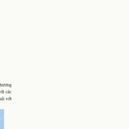
 phương
với các
mái với