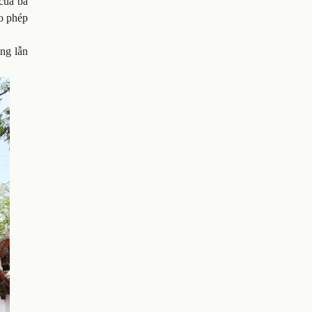
của bà
o phép
ng lẫn