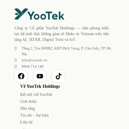
Công ty Cổ phần YooTek Holdings — tiên phong kiến
tạo hệ sinh thái không gian số Make in Vietnam trên nền
tảng AI, 3D/XR, Digital Twin và IoT.
Tầng 2, Tòa N09B2, KĐT Dịch Vọng, P. Cầu Giấy, TP. Hà
Nội
info@yootek.vn
0964 714 148
Về YooTek Holdings
Kết nối với YooTek
Giới thiệu
Nền tảng
Tin tức - Sự kiện
Liên hệ