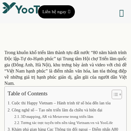
Liên hệ ngay
Trong khuôn khổ triển lãm thành tựu đất nước “80 năm hành trình
Độc lập-Tự do-Hạnh phúc” tại Trung tâm Hội chợ Triển lãm quốc
gia (Đông Anh, Hà Nội), khu trưng bày ảnh và video với chủ đề
“Việt Nam hạnh phúc” là điểm nhấn văn hóa, lan tỏa thông điệp
về những giá trị hạnh phúc giản dị, gần gũi của người dân Việt
Nam.
Table of Contents
Cuộc thi Happy Vietnam – Hành trình từ số hóa đến lan tỏa
Công nghệ số – Tạo nên triển lãm đa chiều và hiện đại
3D mapping, AR và Metaverse trong triển lãm
Tương tác trực tuyến trên nền tảng Vietnam.vn và YooLife
Khám phá gian hàng Cục Thông tin đối ngoại – Điểm nhấn A80