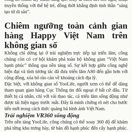
truyền thống với thế hệ trẻ, đồng thời khẳng định tinh thần “sáng
tạo từ di sản”.
Chiêm ngưỡng toàn cảnh gian
hàng Happy Việt Nam trên
không gian số
Không chỉ dừng lại ở trải nghiệm trực tiếp tại triển lãm, công
chúng còn có cơ hội khám phá toàn bộ không gian “Việt Nam
hạnh phúc” thông qua nền tảng số. Sự kết hợp giữa công nghệ
hiện đại và tính tương tác đã đưa triển lãm A80 đến gần hơn với
cộng đồng, xóa bỏ rào cản về khoảng cách địa lý.
Đặc biệt, với không gian số YooLife, người xem có thể dễ dàng
tham quan gian hàng Cục Thông tin đối ngoại ở bất cứ đâu. Từ
thiết bị cá nhân, chỉ với vài thao tác, cả triển lãm sống động như
được tái hiện ngay trước mắt. Đây là minh chứng rõ nét cho bước
tiến mới trong cách thức quảng bá hình ảnh Việt Nam.
Trải nghiệm VR360 sống động
Trên nền tảng YooLife, công chúng có thể xoay 360 độ để khám
phá từng khu trưng bày, từ bản đồ hạnh phúc đến cây hạnh phúc.