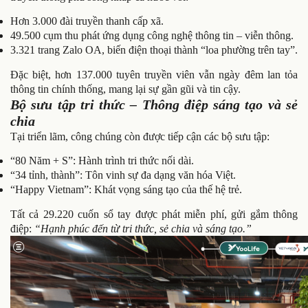
Hơn 3.000 đài truyền thanh cấp xã.
49.500 cụm thu phát ứng dụng công nghệ thông tin – viễn thông.
3.321 trang Zalo OA, biến điện thoại thành “loa phường trên tay”.
Đặc biệt, hơn 137.000 tuyên truyền viên vẫn ngày đêm lan tỏa
thông tin chính thống, mang lại sự gần gũi và tin cậy.
Bộ sưu tập tri thức – Thông điệp sáng tạo và sẻ
chia
Tại triển lãm, công chúng còn được tiếp cận các bộ sưu tập:
“80 Năm + S”: Hành trình tri thức nối dài.
“34 tỉnh, thành”: Tôn vinh sự đa dạng văn hóa Việt.
“Happy Vietnam”: Khát vọng sáng tạo của thế hệ trẻ.
Tất cả 29.220 cuốn sổ tay được phát miễn phí, gửi gắm thông
điệp:
“Hạnh phúc đến từ tri thức, sẻ chia và sáng tạo.”