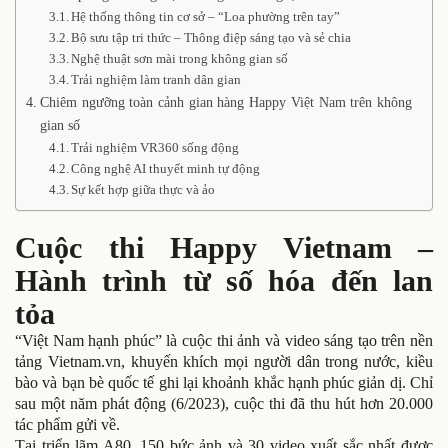
Hệ thống thông tin cơ sở – “Loa phường trên tay”
Bộ sưu tập tri thức – Thông điệp sáng tạo và sẻ chia
Nghệ thuật sơn mài trong không gian số
Trải nghiệm làm tranh dân gian
Chiêm ngưỡng toàn cảnh gian hàng Happy Việt Nam trên không
gian số
Trải nghiệm VR360 sống động
Công nghệ AI thuyết minh tự động
Sự kết hợp giữa thực và ảo
Cuộc thi Happy Vietnam –
Hành trình từ số hóa đến lan
tỏa
“Việt Nam hạnh phúc” là cuộc thi ảnh và video sáng tạo trên nền
tảng Vietnam.vn, khuyến khích mọi người dân trong nước, kiều
bào và bạn bè quốc tế ghi lại khoảnh khắc hạnh phúc giản dị. Chỉ
sau một năm phát động (6/2023), cuộc thi đã thu hút hơn 20.000
tác phẩm gửi về.
Tại triển lãm A80, 150 bức ảnh và 30 video xuất sắc nhất được