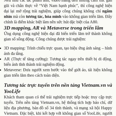
Nếu như các tác phẩm ảnh, video mang đến những cảm xúc gần
gũi và chân thực về “Việt Nam hạnh phúc”, thì công nghệ hiện
đại lại mở rộng trải nghiệm, giúp công chúng không chỉ
ngắm
nhìn
mà còn
tương tác, hòa mình
vào không gian triển lãm. Đây
chính là điểm khác biệt làm nên sức hút đặc biệt của A80.
3D mapping, AR và Metaverse trong triển lãm
Ứng dụng công nghệ hiện đại đã biến triển lãm trở thành không
gian số sống động. Công chúng được trải nghiệm:
3D mapping: Trình chiếu trực quan, tạo hiệu ứng ánh sáng – hình
ảnh đa tầng.
AR (Thực tế tăng cường): Tương tác ngay trên thiết bị di động,
biến ảnh tĩnh thành trải nghiệm động.
Metaverse: Đưa người xem bước vào thế giới ảo, tái hiện không
gian triển lãm theo cách toàn diện.
Tương tác trực tuyến trên nền tảng Vietnam.vn và
YooLife
Khách tham quan có thể trải nghiệm trực tiếp hoặc truy cập trực
tuyến. Trên nền tảng Vietnam.vn, hệ thống tích hợp báo chí, dữ
liệu địa phương, bản đồ số 34 tỉnh thành, và mạng xã hội Happy
Vietnam. Đặc biệt, khi kết hợp với không gian số YooLife, người