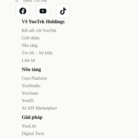
0964 714 148
Về YooTek Holdings
Kết nối với YooTek
Giới thiệu
Nền tảng
Tin tức - Sự kiện
Liên hệ
Nền tảng
Core Platform
YooStudio
YooAsset
YooID
AI API Marketplace
Giải pháp
YooLife
Digital Twin