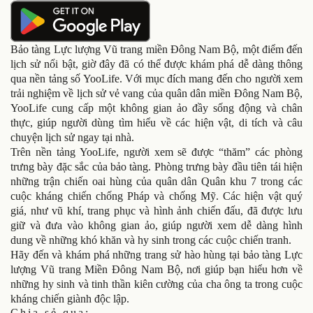
Bảo tàng Lực lượng Vũ trang miền Đông Nam Bộ, một điểm đến
lịch sử nổi bật, giờ đây đã có thể được khám phá dễ dàng thông
qua nền tảng số YooLife. Với mục đích mang đến cho người xem
trải nghiệm về lịch sử vẻ vang của quân dân miền Đông Nam Bộ,
YooLife cung cấp một không gian ảo đầy sống động và chân
thực, giúp người dùng tìm hiểu về các hiện vật, di tích và câu
chuyện lịch sử ngay tại nhà.
Trên nền tảng YooLife, người xem sẽ được “thăm” các phòng
trưng bày đặc sắc của bảo tàng. Phòng trưng bày đầu tiên tái hiện
những trận chiến oai hùng của quân dân Quân khu 7 trong các
cuộc kháng chiến chống Pháp và chống Mỹ. Các hiện vật quý
giá, như vũ khí, trang phục và hình ảnh chiến đấu, đã được lưu
giữ và đưa vào không gian ảo, giúp người xem dễ dàng hình
dung về những khó khăn và hy sinh trong các cuộc chiến tranh.
Hãy đến và khám phá những trang sử hào hùng tại bảo tàng Lực
lượng Vũ trang Miền Đông Nam Bộ, nơi giúp bạn hiểu hơn về
những hy sinh và tinh thần kiên cường của cha ông ta trong cuộc
kháng chiến giành độc lập.
Chia sẻ qua: