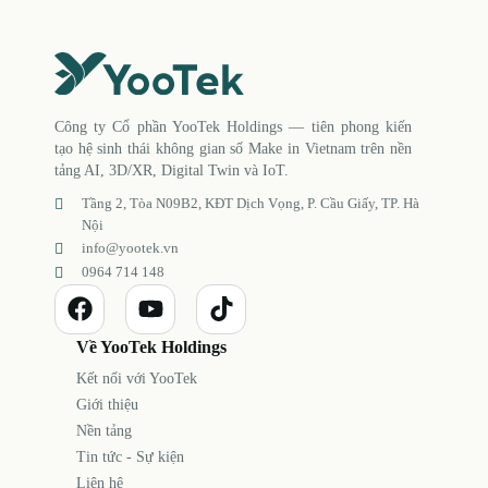
Công ty Cổ phần YooTek Holdings — tiên phong kiến
tạo hệ sinh thái không gian số Make in Vietnam trên nền
tảng AI, 3D/XR, Digital Twin và IoT.
Tầng 2, Tòa N09B2, KĐT Dịch Vọng, P. Cầu Giấy, TP. Hà
Nội
info@yootek.vn
0964 714 148
Về YooTek Holdings
Kết nối với YooTek
Giới thiệu
Nền tảng
Tin tức - Sự kiện
Liên hệ