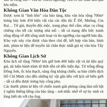
lưu niệm.
Không Gian Văn Hóa Dân Tộc
Được xem là “linh hồn” của bảo tàng, khu văn hóa rộng 700m²
trưng bày hơn 450 hiện vật của các dân tộc Ê Đê, Mnông, Gia
Rai… Từ gùi, thuyền độc mộc, trang phục thổ cẩm, nhạc cụ cồng
chiêng cho tới các tượng nhà mồ – tất cả mang đến bức tranh
sống động về đời sống sinh hoạt và tín ngưỡng của người bản địa.
Khu vực này còn được chia theo chủ đề, kết hợp văn bản, hình
ảnh, phim tư liệu để truyền tải chân thực nhất giá trị văn hóa Tây
Nguyên.
Không Gian Lịch Sử
Khu lịch sử rộng 700m² lưu giữ hơn 400 hiện vật và tài liệu quý
giá, tái hiện hành trình từ thời tiền sử đến hiện đại. Từ trống đồng
Đông Sơn, ốc hóa thạch, súng ống kháng chiến, sa bàn chiến dịch
Hồ Chí Minh cho đến những kỷ vật gắn liền với lịch sử biên giới
– tất cả đều được trưng bày công phu.
Các thước phim tư liệu về chiến tranh giải phóng càng làm nổi bật
ý nghĩa thiêng liêng của bảo tàng – nơi nhắc nhớ về sự hy sinh và
lòng biết ơn với cha ông.