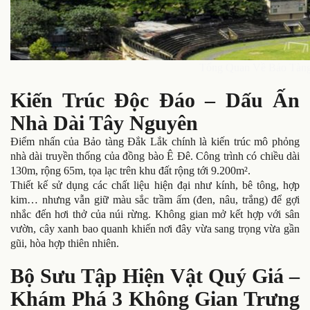
Tổng Quan Về Bảo Tàn
Kiến Trúc Độc Đáo – Dấu Ấn
Nhà Dài Tây Nguyên
Điểm nhấn của Bảo tàng Đắk Lắk chính là kiến trúc mô phỏng
nhà dài truyền thống của đồng bào Ê Đê. Công trình có chiều dài
130m, rộng 65m, tọa lạc trên khu đất rộng tới 9.200m².
Thiết kế sử dụng các chất liệu hiện đại như kính, bê tông, hợp
kim… nhưng vẫn giữ màu sắc trầm ấm (đen, nâu, trắng) để gợi
nhắc đến hơi thở của núi rừng. Không gian mở kết hợp với sân
vườn, cây xanh bao quanh khiến nơi đây vừa sang trọng vừa gần
gũi, hòa hợp thiên nhiên.
Bộ Sưu Tập Hiện Vật Quý Giá –
Khám Phá 3 Không Gian Trưng