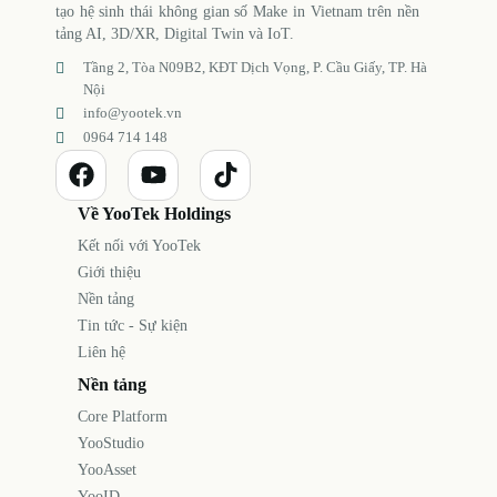
tạo hệ sinh thái không gian số Make in Vietnam trên nền
tảng AI, 3D/XR, Digital Twin và IoT.
Tầng 2, Tòa N09B2, KĐT Dịch Vọng, P. Cầu Giấy, TP. Hà
Nội
info@yootek.vn
0964 714 148
Về YooTek Holdings
Kết nối với YooTek
Giới thiệu
Nền tảng
Tin tức - Sự kiện
Liên hệ
Nền tảng
Core Platform
YooStudio
YooAsset
YooID