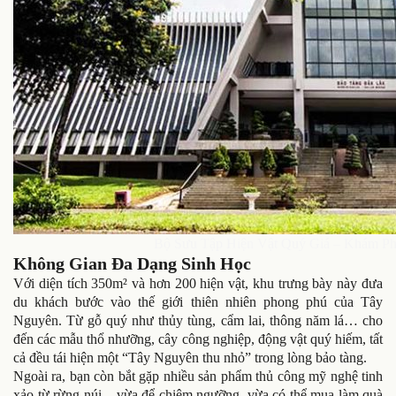
Bộ Sưu Tập Hiện Vật Quý Giá – Khám Ph
Không Gian Đa Dạng Sinh Học
Với diện tích 350m² và hơn 200 hiện vật, khu trưng bày này đưa
du khách bước vào thế giới thiên nhiên phong phú của Tây
Nguyên. Từ gỗ quý như thủy tùng, cẩm lai, thông năm lá… cho
đến các mẫu thổ nhưỡng, cây công nghiệp, động vật quý hiếm, tất
cả đều tái hiện một “Tây Nguyên thu nhỏ” trong lòng bảo tàng.
Ngoài ra, bạn còn bắt gặp nhiều sản phẩm thủ công mỹ nghệ tinh
xảo từ rừng núi – vừa để chiêm ngưỡng, vừa có thể mua làm quà