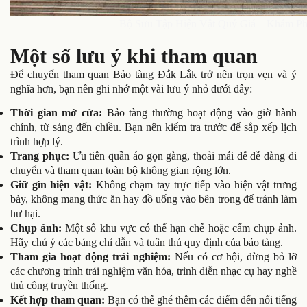
Bộ Sưu Tập Hiện Vật Quý Giá – Khám Ph
Một số lưu ý khi tham quan
Để chuyến tham quan Bảo tàng Đắk Lắk trở nên trọn vẹn và ý
nghĩa hơn, bạn nên ghi nhớ một vài lưu ý nhỏ dưới đây:
Thời gian mở cửa:
Bảo tàng thường hoạt động vào giờ hành
chính, từ sáng đến chiều. Bạn nên kiểm tra trước để sắp xếp lịch
trình hợp lý.
Trang phục:
Ưu tiên quần áo gọn gàng, thoải mái để dễ dàng di
chuyển và tham quan toàn bộ không gian rộng lớn.
Giữ gìn hiện vật:
Không chạm tay trực tiếp vào hiện vật trưng
bày, không mang thức ăn hay đồ uống vào bên trong để tránh làm
hư hại.
Chụp ảnh:
Một số khu vực có thể hạn chế hoặc cấm chụp ảnh.
Hãy chú ý các bảng chỉ dẫn và tuân thủ quy định của bảo tàng.
Tham gia hoạt động trải nghiệm:
Nếu có cơ hội, đừng bỏ lỡ
các chương trình trải nghiệm văn hóa, trình diễn nhạc cụ hay nghề
thủ công truyền thống.
Kết hợp tham quan:
Bạn có thể ghé thêm các điểm đến nổi tiếng