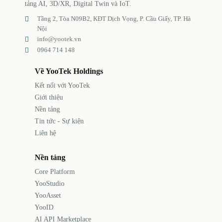
tảng AI, 3D/XR, Digital Twin và IoT.
Tầng 2, Tòa N09B2, KĐT Dịch Vọng, P. Cầu Giấy, TP. Hà
Nội
info@yootek.vn
0964 714 148
Về YooTek Holdings
Kết nối với YooTek
Giới thiệu
Nền tảng
Tin tức - Sự kiện
Liên hệ
Nền tảng
Core Platform
YooStudio
YooAsset
YooID
AI API Marketplace