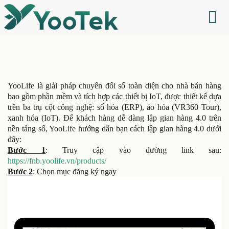
YooLife là giải pháp chuyển đổi số toàn diện cho nhà bán hàng
bao gồm phần mềm và tích hợp các thiết bị IoT, được thiết kế dựa
trên ba trụ cột công nghệ: số hóa (ERP), ảo hóa (VR360 Tour),
xanh hóa (IoT). Để khách hàng dễ dàng lập gian hàng 4.0 trên
nền tảng số, YooLife hướng dẫn bạn cách lập gian hàng 4.0 dưới
đây:
Bước 1
: Truy cập vào đường link sau:
https://fnb.yoolife.vn/products/
Bước 2
: Chọn mục đăng ký ngay