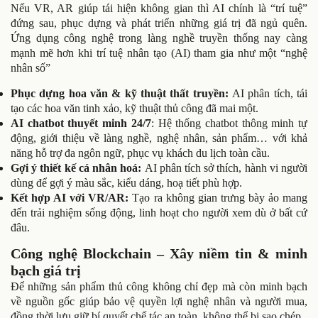
Nếu VR, AR giúp tái hiện không gian thì AI chính là “trí tuệ”
đứng sau, phục dựng và phát triển những giá trị đã ngủ quên.
Ứng dụng công nghệ trong làng nghề truyền thống nay càng
mạnh mẽ hơn khi trí tuệ nhân tạo (AI) tham gia như một “nghệ
nhân số”
Phục dựng hoa văn & kỹ thuật thất truyền:
AI phân tích, tái
tạo các hoa văn tinh xảo, kỹ thuật thủ công đã mai một.
AI chatbot thuyết minh 24/7
: Hệ thống chatbot thông minh tự
động, giới thiệu về làng nghề, nghệ nhân, sản phẩm… với khả
năng hỗ trợ đa ngôn ngữ, phục vụ khách du lịch toàn cầu.
Gợi ý thiết kế cá nhân hoá:
AI phân tích sở thích, hành vi người
dùng để gợi ý màu sắc, kiểu dáng, hoạ tiết phù hợp.
Kết hợp AI với VR/AR:
Tạo ra không gian trưng bày ảo mang
đến trải nghiệm sống động, linh hoạt cho người xem dù ở bất cứ
đâu.
Công nghệ Blockchain – Xây niềm tin & minh
bạch giá trị
Để những sản phẩm thủ công không chỉ đẹp mà còn minh bạch
về nguồn gốc giúp bảo vệ quyền lợi nghệ nhân và người mua,
đồng thời lưu giữ bí quyết chế tác an toàn, không thể bị sao chép.