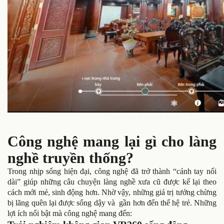
Công nghệ Blockchain – Xây niềm ti
Công nghệ mang lại gì cho làng
nghề truyền thống?
Trong nhịp sống hiện đại, công nghệ đã trở thành “cánh tay nối
dài” giúp những câu chuyện làng nghề xưa cũ được kể lại theo
cách mới mẻ, sinh động hơn. Nhờ vậy, những giá trị tưởng chừng
bị lãng quên lại được sống dậy và gần hơn đến thế hệ trẻ. Những
lợi ích nổi bật mà công nghệ mang đến: