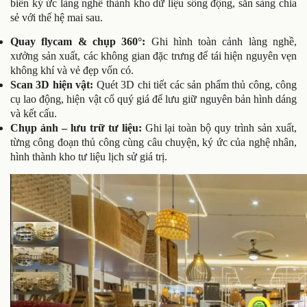
biến ký ức làng nghề thành kho dữ liệu sống động, sẵn sàng chia
sẻ với thế hệ mai sau.
Quay flycam & chụp 360°:
Ghi hình toàn cảnh làng nghề,
xưởng sản xuất, các không gian đặc trưng để tái hiện nguyên vẹn
không khí và vẻ đẹp vốn có.
Scan 3D hiện vật:
Quét 3D chi tiết các sản phẩm thủ công, công
cụ lao động, hiện vật cổ quý giá để lưu giữ nguyên bản hình dáng
và kết cấu.
Chụp ảnh – lưu trữ tư liệu:
Ghi lại toàn bộ quy trình sản xuất,
từng công đoạn thủ công cùng câu chuyện, ký ức của nghệ nhân,
hình thành kho tư liệu lịch sử giá trị.