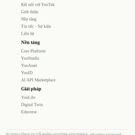
Kết nối với YooTek
Giới thiệu
Nền tảng
Tin tức - Sự kiện
Liên hệ
Nền tảng
Core Platform
YooStudio
YooAsset
YooID
AI API Marketplace
Giải pháp
YooLife
Digital Twin
Eduverse
©
2026
CÔNG TY CỔ PHẦN YOOTEK HOLDINGS. All rights reserved.