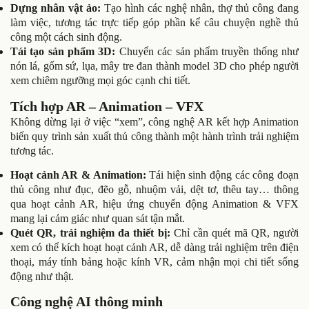
Dựng nhân vật ảo:
Tạo hình các nghệ nhân, thợ thủ công đang
làm việc, tương tác trực tiếp góp phần kể câu chuyện nghề thủ
công một cách sinh động.
Tái tạo sản phẩm 3D:
Chuyển các sản phẩm truyền thống như
nón lá, gốm sứ, lụa, mây tre đan thành model 3D cho phép người
xem chiêm ngưỡng mọi góc cạnh chi tiết.
Tích hợp AR – Animation – VFX
Không dừng lại ở việc “xem”, công nghệ AR kết hợp Animation
biến quy trình sản xuất thủ công thành một hành trình trải nghiệm
tương tác.
Hoạt cảnh AR & Animation:
Tái hiện sinh động các công đoạn
thủ công như đục, đẽo gỗ, nhuộm vải, dệt tơ, thêu tay… thông
qua hoạt cảnh AR, hiệu ứng chuyển động Animation & VFX
mang lại cảm giác như quan sát tận mắt.
Quét QR, trải nghiệm đa thiết bị:
Chỉ cần quét mã QR, người
xem có thể kích hoạt hoạt cảnh AR, dễ dàng trải nghiệm trên điện
thoại, máy tính bảng hoặc kính VR, cảm nhận mọi chi tiết sống
động như thật.
Công nghệ AI thông minh