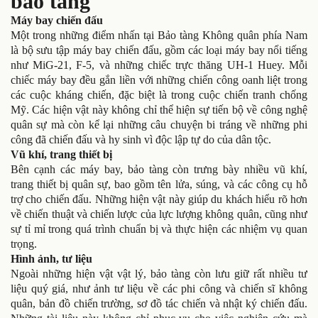
bảo tàng
Máy bay chiến đấu
Một trong những điểm nhấn tại Bảo tàng Không quân phía Nam
là bộ sưu tập máy bay chiến đấu, gồm các loại máy bay nổi tiếng
như MiG-21, F-5, và những chiếc trực thăng UH-1 Huey. Mỗi
chiếc máy bay đều gắn liền với những chiến công oanh liệt trong
các cuộc kháng chiến, đặc biệt là trong cuộc chiến tranh chống
Mỹ. Các hiện vật này không chỉ thể hiện sự tiến bộ về công nghệ
quân sự mà còn kể lại những câu chuyện bi tráng về những phi
công đã chiến đấu và hy sinh vì độc lập tự do của dân tộc.
Vũ khí, trang thiết bị
Bên cạnh các máy bay, bảo tàng còn trưng bày nhiều vũ khí,
trang thiết bị quân sự, bao gồm tên lửa, súng, và các công cụ hỗ
trợ cho chiến đấu. Những hiện vật này giúp du khách hiểu rõ hơn
về chiến thuật và chiến lược của lực lượng không quân, cũng như
sự tỉ mỉ trong quá trình chuẩn bị và thực hiện các nhiệm vụ quan
trọng.
Hình ảnh, tư liệu
Ngoài những hiện vật vật lý, bảo tàng còn lưu giữ rất nhiều tư
liệu quý giá, như ảnh tư liệu về các phi công và chiến sĩ không
quân, bản đồ chiến trường, sơ đồ tác chiến và nhật ký chiến đấu.