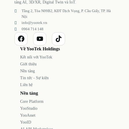
tảng AI, 3D/XR, Digital Twin và IoT.
Tầng 2, Tòa N09B2, KĐT Dịch Vọng, P. Cầu Giấy, TP. Hà
Nội
info@yootek.vn
0964 714 148
Về YooTek Holdings
Kết nối với YooTek
Giới thiệu
Nền tảng
Tin tức - Sự kiện
Liên hệ
Nền tảng
Core Platform
YooStudio
YooAsset
YooID