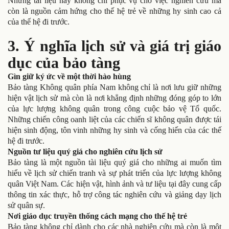
Những tài liệu này không chỉ phục vụ cho việc nghiên cứu mà
còn là nguồn cảm hứng cho thế hệ trẻ về những hy sinh cao cả
của thế hệ đi trước.
3. Ý nghĩa lịch sử và giá trị giáo
dục của bảo tàng
Gìn giữ ký ức về một thời hào hùng
Bảo tàng Không quân phía Nam không chỉ là nơi lưu giữ những
hiện vật lịch sử mà còn là nơi khẳng định những đóng góp to lớn
của lực lượng không quân trong công cuộc bảo vệ Tổ quốc.
Những chiến công oanh liệt của các chiến sĩ không quân được tái
hiện sinh động, tôn vinh những hy sinh và cống hiến của các thế
hệ đi trước.
Nguồn tư liệu quý giá cho nghiên cứu lịch sử
Bảo tàng là một nguồn tài liệu quý giá cho những ai muốn tìm
hiểu về lịch sử chiến tranh và sự phát triển của lực lượng không
quân Việt Nam. Các hiện vật, hình ảnh và tư liệu tại đây cung cấp
thông tin xác thực, hỗ trợ công tác nghiên cứu và giảng dạy lịch
sử quân sự.
Nơi giáo dục truyền thống cách mạng cho thế hệ trẻ
Bảo tàng không chỉ dành cho các nhà nghiên cứu mà còn là một