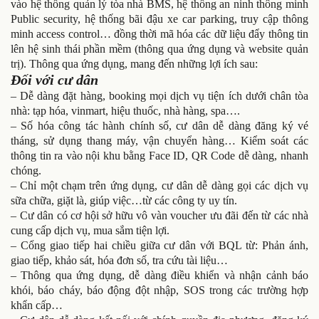
vào hệ thống quản lý tòa nhà BMS, hệ thống an ninh thông minh
Public security, hệ thống bãi đậu xe car parking, truy cập thông
minh access control… đồng thời mã hóa các dữ liệu đẩy thông tin
lên hệ sinh thái phần mềm (thông qua ứng dụng và website quản
trị). Thông qua ứng dụng, mang đến những lợi ích sau:
Đối với cư dân
– Dễ dàng đặt hàng, booking mọi dịch vụ tiện ích dưới chân tòa
nhà: tạp hóa, vinmart, hiệu thuốc, nhà hàng, spa….
– Số hóa công tác hành chính số, cư dân dễ dàng đăng ký vé
tháng, sử dụng thang máy, vận chuyển hàng… Kiểm soát các
thông tin ra vào nội khu bằng Face ID, QR Code dễ dàng, nhanh
chóng.
– Chỉ một chạm trên ứng dụng, cư dân dễ dàng gọi các dịch vụ
sữa chữa, giặt là, giúp việc…từ các công ty uy tín.
– Cư dân có cơ hội sở hữu vô vàn voucher ưu đãi đến từ các nhà
cung cấp dịch vụ, mua sắm tiện lợi.
– Cổng giao tiếp hai chiều giữa cư dân với BQL từ: Phản ánh,
giao tiếp, khảo sát, hóa đơn số, tra cứu tài liệu…
– Thông qua ứng dụng, dễ dàng điều khiển và nhận cảnh báo
khói, báo cháy, báo động đột nhập, SOS trong các trường hợp
khẩn cấp…