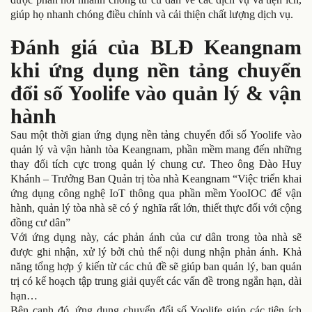
giúp họ nhanh chóng điều chỉnh và cải thiện chất lượng dịch vụ.
Đánh giá của BLĐ Keangnam
khi ứng dụng nền tảng chuyển
đổi số Yoolife vào quản lý & vận
hành
Sau một thời gian ứng dụng nền tảng chuyển đổi số Yoolife vào
quản lý và vận hành tòa Keangnam, phần mềm mang đến những
thay đổi tích cực trong quản lý chung cư. Theo ông Đào Huy
Khánh – Trưởng Ban Quản trị tòa nhà Keangnam “Việc triển khai
ứng dụng công nghệ IoT thông qua phần mềm YooIOC để vận
hành, quản lý tòa nhà sẽ có ý nghĩa rất lớn, thiết thực đối với cộng
đồng cư dân”
Với ứng dụng này, các phản ánh của cư dân trong tòa nhà sẽ
được ghi nhận, xử lý bởi chủ thể nội dung nhận phản ánh. Khả
năng tổng hợp ý kiến từ các chủ đề sẽ giúp ban quản lý, ban quản
trị có kế hoạch tập trung giải quyết các vấn đề trong ngắn hạn, dài
hạn…
Bên cạnh đó, ứng dụng chuyển đổi số Yoolife giúp các tiện ích