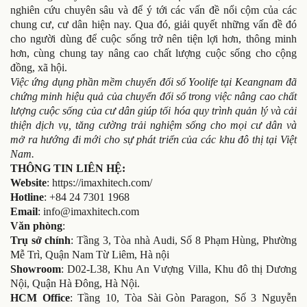
nghiên cứu chuyên sâu và để ý tới các vấn đề nổi cộm của các
chung cư, cư dân hiện nay. Qua đó, giải quyết những vấn đề đó
cho người dùng để cuộc sống trở nên tiện lợi hơn, thông minh
hơn, cùng chung tay nâng cao chất lượng cuộc sống cho cộng
đồng, xã hội.
Việc ứng dụng phần mềm chuyển đổi số Yoolife tại Keangnam đã
chứng minh hiệu quả của chuyển đổi số trong việc nâng cao chất
lượng cuộc sống của cư dân giúp tối hóa quy trình quản lý và cải
thiện dịch vụ, tăng cường trải nghiệm sống cho mọi cư dân và
mở ra hướng đi mới cho sự phát triển của các khu đô thị tại Việt
Nam.
THÔNG TIN LIÊN HỆ:
Website
: https://imaxhitech.com/
Hotline
: +84 24 7301 1968
Email
: info@imaxhitech.com
Văn phòng
:
Trụ sở chính
: Tầng 3, Tòa nhà Audi, Số 8 Phạm Hùng, Phường
Mễ Trì, Quận Nam Từ Liêm, Hà nội
Showroom
: D02-L38, Khu An Vượng Villa, Khu đô thị Dương
Nội, Quận Hà Đông, Hà Nội.
HCM Office
: Tầng 10, Tòa Sài Gòn Paragon, Số 3 Nguyễn