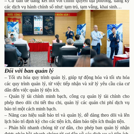
– Cư dân dễ dàng kết nối với chính quyền địa phương, đăng ký
các dịch vụ hành chính số như: tạm trú, tạm vắng, khai sinh…
Đối với ban quản lý
– Tối ưu hóa quy trình quản lý, giúp tự động hóa và tối ưu hóa
các quy trình quản lý, từ việc tiếp nhận và xử lý yêu cầu của cư
dân đến việc quản lý tiện ích.
– Quản lý tài chính minh bạch, công cụ quản lý tài chính cho
phép theo dõi chi tiết thu chi, quản lý các quản chi phí dịch vụ
bảo trì một cách minh bạch.
– Năng cao hiệu suất bảo trì và quản lý, dễ dàng theo dõi và lên
lịch bảo trì định kỳ cho các tiện ích, đảm bảo tiện ích thuận tiện.
– Phản hồi nhanh chóng từ cư dân, cho phép ban quản lý nhận
được phản hồi nhanh chóng từ cư dân về các dịch vụ và tiện ích,