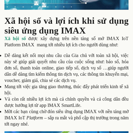
Xã hội số và lợi ích khi sử dụng
siêu ứng dụng IMAX
Xã hội số
được xây dựng trên nền tảng số mở IMAX IoT
Platform IMAX mang tới nhiều lợi ích cho người dùng như:
Dễ dàng kết nối mọi nhu cầu của Gia chủ với toàn xã hội, việc
này sẽ giúp giải quyết nhu cầu của cuộc sống như:
báo số, hóa
đơn số, thanh toán online, giao tiếp số, dịch vụ số …giúp người
dân dễ dàng tìm kiếm thông tin dịch vụ, các thông tin khuyến mại,
voucher, giảm giá, chia sẻ các dịch vụ.
Mang tới việc gia tăng giao thương, thúc đẩy phát triển kinh tế xã
hội.
Và còn rất nhiều lợi ích mà cả chính quyền và cả công dân đều
được hưởng lợi từ app IMAX SmartLife.
Mời các bạn cùng chờ đón siêu ứng dụng IMAX với nền tảng mở
IMAX IoT
Platform
– sắp ra mắt và phổ cập thị trường trong năm
tới ngay nhé.