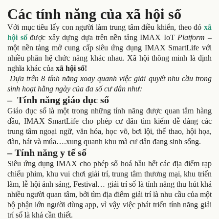
Các tính năng của
xã hội số
Với mục tiêu lấy con người làm trung tâm điều khiển, theo đó
xã
hội số
được xây dựng dựa trên nền tảng IMAX IoT
Platform
–
một nền tảng mở cung cấp siêu ứng dụng IMAX SmartLife với
nhiều phân hệ chức năng khác nhau.
Xã hội thông minh là định
nghĩa khác của
xã hội số!
Dựa trên 8 tính năng xoay quanh việc giải quyết nhu cầu trong
sinh hoạt hằng ngày của đa số cư dân như:
– Tính năng giáo dục số
Giáo dục số là một trong những tính năng được quan tâm hàng
đầu, IMAX SmartLife cho phép cư dân tìm kiếm dễ dàng các
trung tâm ngoại ngữ, văn hóa, học võ, bơi lội, thể thao, hội họa,
đàn, hát và múa….xung quanh khu mà cư dân đang sinh sống.
– Tính năng y tế số
Siêu ứng dụng IMAX cho phép số hoá hầu hết các địa điểm rạp
chiếu phim, khu vui chơi giải trí, trung tâm thương mại, khu triển
lãm, lễ hội ánh sáng, Festival… giải trí số là tính năng thu hút khá
nhiều người quan tâm, bởi tìm địa điểm giải trí là nhu cầu của một
bộ phận lớn người dùng app, vì vậy việc phát triển tính năng giải
trí số là khá cần thiết.