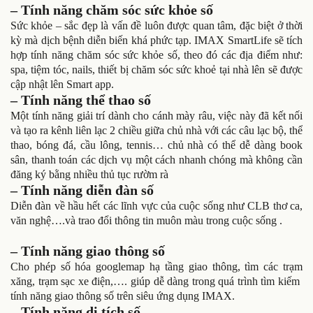
– Tính năng chăm sóc sức khỏe số
Sức khỏe – sắc đẹp là vấn đề luôn được quan tâm, đặc biệt ở thời
kỳ mà dịch bệnh diễn biến khá phức tạp. IMAX SmartLife sẽ tích
hợp tính năng chăm sóc sức khỏe số, theo đó các địa điểm như:
spa, tiệm tóc, nails, thiết bị chăm sóc sức khoẻ tại nhà lên sẽ được
cập nhật lên Smart app.
– Tính năng thể thao số
Một tính năng giải trí dành cho cánh mày râu, việc này đã kết nối
và tạo ra kênh liên lạc 2 chiều giữa chủ nhà với các câu lạc bộ, thể
thao, bóng đá, cầu lông, tennis… chủ nhà có thể dễ dàng book
sân, thanh toán các dịch vụ một cách nhanh chóng mà không cần
đăng ký bằng nhiều thủ tục rườm rà
– Tính năng diễn đàn số
Diễn đàn về hầu hết các lĩnh vực của cuộc sống như CLB thơ ca,
văn nghệ….và trao đổi thông tin muôn màu trong cuộc sống .
– Tính năng giao thông số
Cho phép số hóa googlemap hạ tầng giao thông, tìm các trạm
xăng, trạm sạc xe điện,…. giúp dễ dàng trong quá trình tìm kiếm
tính năng giao thông số trên siêu ứng dụng IMAX.
– Tính năng di tích số