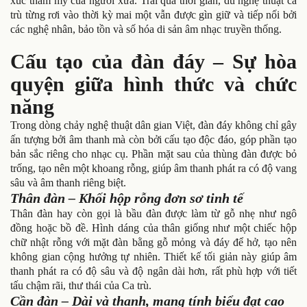
xúc thẩm mỹ của người xưa. Trải qua thời gian, dù nghệ thuật ca
trù từng rơi vào thời kỳ mai một vẫn được gìn giữ và tiếp nối bởi
các nghệ nhân, bảo tồn và số hóa di sản âm nhạc truyền thống.
Cấu tạo của đàn đáy – Sự hòa
quyện giữa hình thức và chức
năng
Trong dòng chảy nghệ thuật dân gian Việt, đàn đáy không chỉ gây
ấn tượng bởi âm thanh mà còn bởi cấu tạo độc đáo, góp phần tạo
bản sắc riêng cho nhạc cụ. Phần mặt sau của thùng đàn được bỏ
trống, tạo nên một khoang rỗng, giúp âm thanh phát ra có độ vang
sâu và âm thanh riêng biệt.
Thân đàn – Khối hộp rỗng đơn sơ tinh tế
Thân đàn hay còn gọi là bầu đàn được làm từ gỗ nhẹ như ngô
đồng hoặc bồ đề. Hình dáng của thân giống như một chiếc hộp
chữ nhật rỗng với mặt đàn bằng gỗ mỏng và đáy để hở, tạo nên
không gian cộng hưởng tự nhiên. Thiết kế tối giản này giúp âm
thanh phát ra có độ sâu và độ ngân dài hơn, rất phù hợp với tiết
tấu chậm rãi, thư thái của Ca trù.
Cần đàn – Dài và thanh, mang tính biểu đạt cao