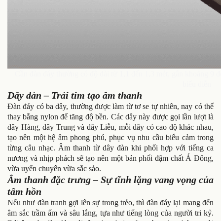
Cần đàn đáy thường có độ dài từ 1,1 đến 1,3 mét, gắn khoảng 9 đ
biểu diễn
Dây đàn – Trái tim tạo âm thanh
Đàn đáy có ba dây, thường được làm từ tơ se tự nhiên, nay có thể
thay bằng nylon để tăng độ bền. Các dây này được gọi lần lượt là
dây Hàng, dây Trung và dây Liễu, mỗi dây có cao độ khác nhau,
tạo nên một hệ âm phong phú, phục vụ nhu cầu biểu cảm trong
từng câu nhạc. Âm thanh từ dây đàn khi phối hợp với tiếng ca
nương và nhịp phách sẽ tạo nên một bản phối đậm chất Á Đông,
vừa uyển chuyển vừa sắc sảo.
Âm thanh đặc trưng – Sự tĩnh lặng vang vọng của
tâm hồn
Nếu như đàn tranh gợi lên sự trong trẻo, thì đàn đáy lại mang đến
âm sắc trầm ấm và sâu lắng, tựa như tiếng lòng của người tri kỷ.