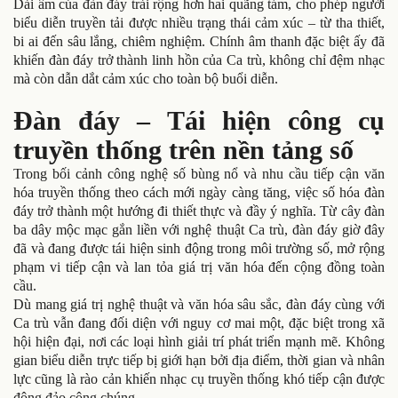
Dải âm của đàn đáy trải rộng hơn hai quãng tám, cho phép người
biểu diễn truyền tải được nhiều trạng thái cảm xúc – từ tha thiết,
bi ai đến sâu lắng, chiêm nghiệm. Chính âm thanh đặc biệt ấy đã
khiến đàn đáy trở thành linh hồn của Ca trù, không chỉ đệm nhạc
mà còn dẫn dắt cảm xúc cho toàn bộ buổi diễn.
Đàn đáy – Tái hiện công cụ
truyền thống trên nền tảng số
Trong bối cảnh công nghệ số bùng nổ và nhu cầu tiếp cận văn
hóa truyền thống theo cách mới ngày càng tăng, việc số hóa đàn
đáy trở thành một hướng đi thiết thực và đầy ý nghĩa. Từ cây đàn
ba dây mộc mạc gắn liền với nghệ thuật Ca trù, đàn đáy giờ đây
đã và đang được tái hiện sinh động trong môi trường số, mở rộng
phạm vi tiếp cận và lan tỏa giá trị văn hóa đến cộng đồng toàn
cầu.
Dù mang giá trị nghệ thuật và văn hóa sâu sắc, đàn đáy cùng với
Ca trù vẫn đang đối diện với nguy cơ mai một, đặc biệt trong xã
hội hiện đại, nơi các loại hình giải trí phát triển mạnh mẽ. Không
gian biểu diễn trực tiếp bị giới hạn bởi địa điểm, thời gian và nhân
lực cũng là rào cản khiến nhạc cụ truyền thống khó tiếp cận được
đông đảo công chúng.