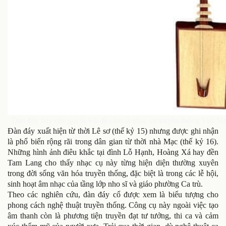
Đàn đáy hay còn gọi là Vô đề cầm là nhạc cụ truyền thống Việt Nam
Đàn đáy xuất hiện từ thời Lê sơ (thế kỷ 15) nhưng được ghi nhận
là phổ biến rộng rãi trong dân gian từ thời nhà Mạc (thế kỷ 16).
Những hình ảnh điêu khắc tại đình Lỗ Hạnh, Hoàng Xá hay đền
Tam Lang cho thấy nhạc cụ này từng hiện diện thường xuyên
trong đời sống văn hóa truyền thống, đặc biệt là trong các lễ hội,
sinh hoạt âm nhạc của tầng lớp nho sĩ và giáo phường Ca trù.
Theo các nghiên cứu, đàn đáy cổ được xem là biểu tượng cho
phong cách nghệ thuật truyền thống. Công cụ này ngoài việc tạo
âm thanh còn là phương tiện truyền đạt tư tưởng, thi ca và cảm