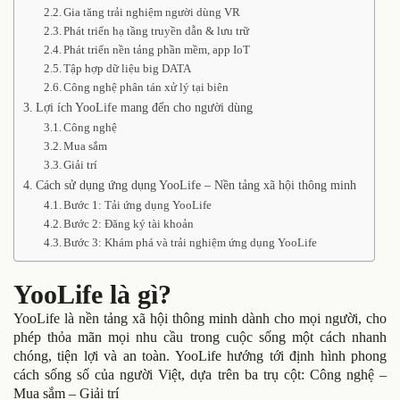
Gia tăng trải nghiệm người dùng VR
Phát triển hạ tầng truyền dẫn & lưu trữ
Phát triển nền tảng phần mềm, app IoT
Tập hợp dữ liệu big DATA
Công nghệ phân tán xử lý tại biên
Lợi ích YooLife mang đến cho người dùng
Công nghệ
Mua sắm
Giải trí
Cách sử dụng ứng dụng YooLife – Nền tảng xã hội thông minh
Bước 1: Tải ứng dụng YooLife
Bước 2: Đăng ký tài khoản
Bước 3: Khám phá và trải nghiệm ứng dụng YooLife
YooLife là gì?
YooLife là nền tảng xã hội thông minh dành cho mọi người, cho
phép thỏa mãn mọi nhu cầu trong cuộc sống một cách nhanh
chóng, tiện lợi và an toàn. YooLife hướng tới định hình phong
cách sống số của người Việt, dựa trên ba trụ cột: Công nghệ –
Mua sắm – Giải trí