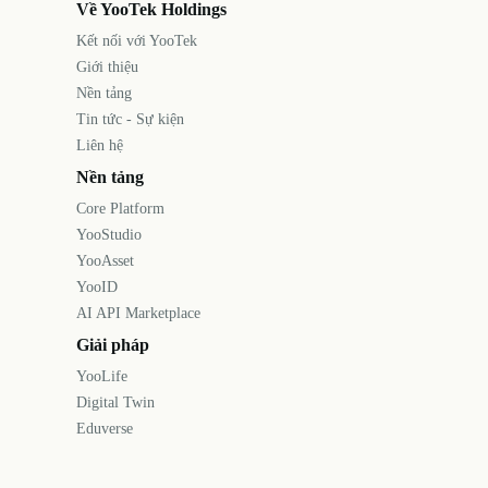
Về YooTek Holdings
Kết nối với YooTek
Giới thiệu
Nền tảng
Tin tức - Sự kiện
Liên hệ
Nền tảng
Core Platform
YooStudio
YooAsset
YooID
AI API Marketplace
Giải pháp
YooLife
Digital Twin
Eduverse