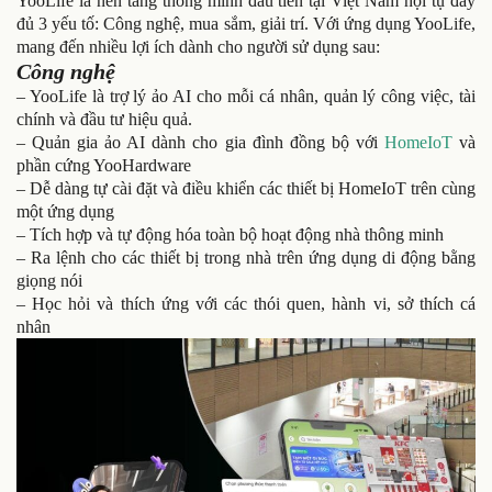
YooLife là nền tảng thông minh đầu tiên tại Việt Nam hội tụ đầy
đủ 3 yếu tố: Công nghệ, mua sắm, giải trí. Với ứng dụng YooLife,
mang đến nhiều lợi ích dành cho người sử dụng sau:
Công nghệ
– YooLife là trợ lý ảo AI cho mỗi cá nhân, quản lý công việc, tài
chính và đầu tư hiệu quả.
– Quản gia ảo AI dành cho gia đình đồng bộ với
HomeIoT
và
phần cứng YooHardware
– Dễ dàng tự cài đặt và điều khiển các thiết bị HomeIoT trên cùng
một ứng dụng
– Tích hợp và tự động hóa toàn bộ hoạt động nhà thông minh
– Ra lệnh cho các thiết bị trong nhà trên ứng dụng di động bằng
giọng nói
– Học hỏi và thích ứng với các thói quen, hành vi, sở thích cá
nhân