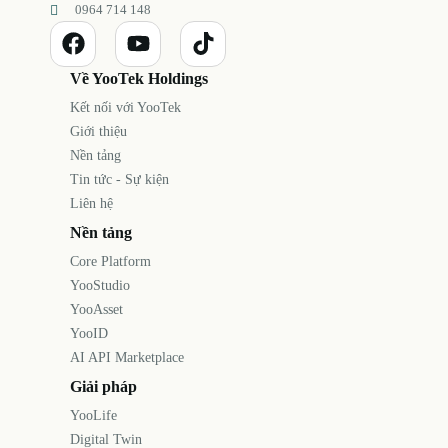
0964 714 148
Về YooTek Holdings
Kết nối với YooTek
Giới thiệu
Nền tảng
Tin tức - Sự kiện
Liên hệ
Nền tảng
Core Platform
YooStudio
YooAsset
YooID
AI API Marketplace
Giải pháp
YooLife
Digital Twin