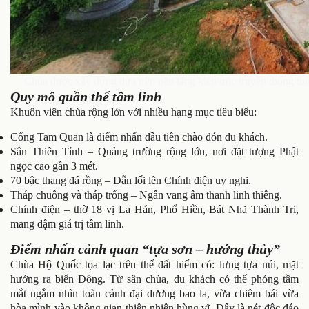
Chùa được xây dựng dựa trên nền tảng kiến trúc truyền thống thời
Quy mô quần thể tâm linh
Khuôn viên chùa rộng lớn với nhiều hạng mục tiêu biểu:
Cổng Tam Quan là điểm nhấn đầu tiên chào đón du khách.
Sân Thiên Tỉnh – Quảng trường rộng lớn, nơi đặt tượng Phật
ngọc cao gần 3 mét.
70 bậc thang đá rồng – Dẫn lối lên Chính điện uy nghi.
Tháp chuông và tháp trống – Ngân vang âm thanh linh thiêng.
Chính điện – thờ 18 vị La Hán, Phổ Hiền, Bát Nhã Thành Tri,
mang đậm giá trị tâm linh.
Điểm nhấn cảnh quan “tựa sơn – hướng thủy”
Chùa Hộ Quốc tọa lạc trên thế đất hiếm có: lưng tựa núi, mặt
hướng ra biển Đông. Từ sân chùa, du khách có thể phóng tầm
mắt ngắm nhìn toàn cảnh đại dương bao la, vừa chiêm bái vừa
hòa mình vào không gian thiên nhiên hùng vĩ. Đây là nét độc đáo