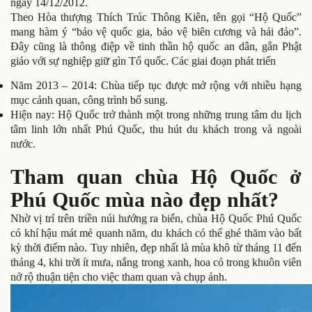
ngày 14/12/2012.
Theo Hòa thượng Thích Trúc Thông Kiên, tên gọi “Hộ Quốc”
mang hàm ý “bảo vệ quốc gia, bảo vệ biên cương và hải đảo”.
Đây cũng là thông điệp về tinh thần hộ quốc an dân, gắn Phật
giáo với sự nghiệp giữ gìn Tổ quốc. Các giai đoạn phát triển
Năm 2013 – 2014: Chùa tiếp tục được mở rộng với nhiều hạng
mục cảnh quan, công trình bổ sung.
Hiện nay: Hộ Quốc trở thành một trong những trung tâm du lịch
tâm linh lớn nhất Phú Quốc, thu hút du khách trong và ngoài
nước.
Tham quan chùa Hộ Quốc ở
Phú Quốc mùa nào đẹp nhất?
Nhờ vị trí trên triền núi hướng ra biển, chùa Hộ Quốc Phú Quốc
có khí hậu mát mẻ quanh năm, du khách có thể ghé thăm vào bất
kỳ thời điểm nào. Tuy nhiên, đẹp nhất là mùa khô từ tháng 11 đến
tháng 4, khi trời ít mưa, nắng trong xanh, hoa cỏ trong khuôn viên
nở rộ thuận tiện cho việc tham quan và chụp ảnh.