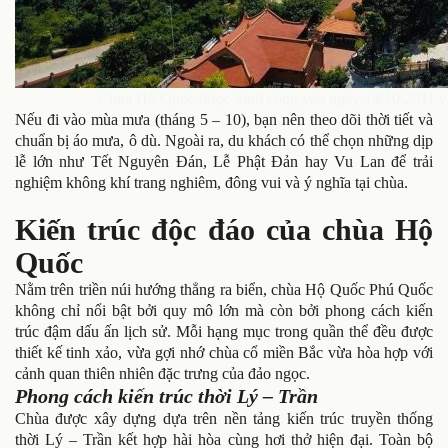
Chùa Hộ Quốc được khởi công vào ngày 14/10/2011 vớ
Nếu đi vào mùa mưa (tháng 5 – 10), bạn nên theo dõi thời tiết và
chuẩn bị áo mưa, ô dù. Ngoài ra, du khách có thể chọn những dịp
lễ lớn như Tết Nguyên Đán, Lễ Phật Đản hay Vu Lan để trải
nghiệm không khí trang nghiêm, đông vui và ý nghĩa tại chùa.
Kiến trúc độc đáo của chùa Hộ
Quốc
Nằm trên triền núi hướng thẳng ra biển, chùa Hộ Quốc Phú Quốc
không chỉ nổi bật bởi quy mô lớn mà còn bởi phong cách kiến
trúc đậm dấu ấn lịch sử. Mỗi hạng mục trong quần thể đều được
thiết kế tinh xảo, vừa gợi nhớ chùa cổ miền Bắc vừa hòa hợp với
cảnh quan thiên nhiên đặc trưng của đảo ngọc.
Phong cách kiến trúc thời Lý – Trần
Chùa được xây dựng dựa trên nền tảng kiến trúc truyền thống
thời Lý – Trần kết hợp hài hòa cùng hơi thở hiện đại. Toàn bộ