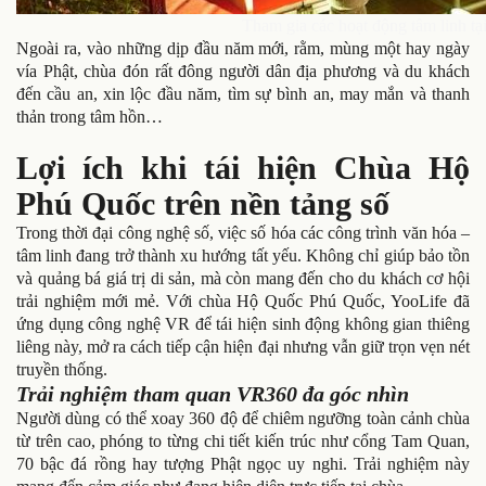
Tham gia các hoạt động tâm linh t
Ngoài ra, vào những dịp đầu năm mới, rằm, mùng một hay ngày
vía Phật, chùa đón rất đông người dân địa phương và du khách
đến cầu an, xin lộc đầu năm, tìm sự bình an, may mắn và thanh
thản trong tâm hồn…
Lợi ích khi tái hiện Chùa Hộ
Phú Quốc trên nền tảng số
Trong thời đại công nghệ số, việc số hóa các công trình văn hóa –
tâm linh đang trở thành xu hướng tất yếu. Không chỉ giúp bảo tồn
và quảng bá giá trị di sản, mà còn mang đến cho du khách cơ hội
trải nghiệm mới mẻ. Với chùa Hộ Quốc Phú Quốc, YooLife đã
ứng dụng công nghệ VR để tái hiện sinh động không gian thiêng
liêng này, mở ra cách tiếp cận hiện đại nhưng vẫn giữ trọn vẹn nét
truyền thống.
Trải nghiệm tham quan VR360 đa góc nhìn
Người dùng có thể xoay 360 độ để chiêm ngưỡng toàn cảnh chùa
từ trên cao, phóng to từng chi tiết kiến trúc như cổng Tam Quan,
70 bậc đá rồng hay tượng Phật ngọc uy nghi. Trải nghiệm này