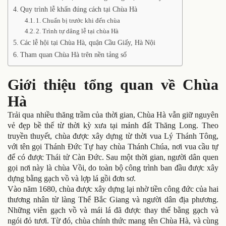
Quy trình lễ khấn đúng cách tại Chùa Hà
1. Chuẩn bị trước khi đến chùa
2. Trình tự dâng lễ tại chùa Hà
Các lễ hội tại Chùa Hà, quận Cầu Giấy, Hà Nội
Tham quan Chùa Hà trên nền tảng số
Giới thiệu tổng quan về Chùa
Hà
Trải qua nhiều thăng trầm của thời gian, Chùa Hà vẫn giữ nguyên
vẻ đẹp bề thế từ thời kỳ xưa tại mảnh đất Thăng Long. Theo
truyền thuyết, chùa được xây dựng từ thời vua Lý Thánh Tông,
với tên gọi Thánh Đức Tự hay chùa Thánh Chúa, nơi vua cầu tự
để có được Thái tử Càn Đức. Sau một thời gian, người dân quen
gọi nơi này là chùa Vồi, do toàn bộ công trình ban đầu được xây
dựng bằng gạch vồ và lợp lá gồi đơn sơ.
Vào năm 1680, chùa được xây dựng lại nhờ tiền công đức của hai
thương nhân từ làng Thể Bắc Giang và người dân địa phương.
Những viên gạch vồ và mái lá đã được thay thế bằng gạch và
ngói đỏ tươi. Từ đó, chùa chính thức mang tên Chùa Hà, và cùng