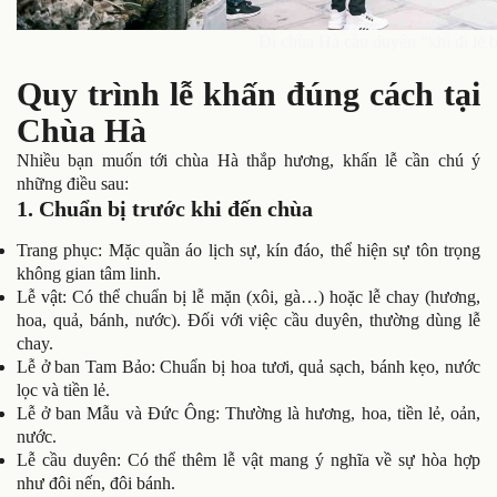
Đi chùa Hà cầu duyên “khi đi lẻ b
Quy trình lễ khấn đúng cách tại
Chùa Hà
Nhiều bạn muốn tới chùa Hà thắp hương, khấn lễ cần chú ý
những điều sau:
1. Chuẩn bị trước khi đến chùa
Trang phục: Mặc quần áo lịch sự, kín đáo, thể hiện sự tôn trọng
không gian tâm linh.
Lễ vật: Có thể chuẩn bị lễ mặn (xôi, gà…) hoặc lễ chay (hương,
hoa, quả, bánh, nước). Đối với việc cầu duyên, thường dùng lễ
chay.
Lễ ở ban Tam Bảo: Chuẩn bị hoa tươi, quả sạch, bánh kẹo, nước
lọc và tiền lẻ.
Lễ ở ban Mẫu và Đức Ông: Thường là hương, hoa, tiền lẻ, oản,
nước.
Lễ cầu duyên: Có thể thêm lễ vật mang ý nghĩa về sự hòa hợp
như đôi nến, đôi bánh.