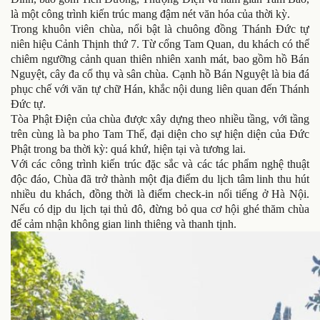
là một công trình kiến trúc mang đậm nét văn hóa của thời kỳ.
Trong khuôn viên chùa, nổi bật là chuông đồng Thánh Đức tự
niên hiệu Cảnh Thịnh thứ 7. Từ cổng Tam Quan, du khách có thể
chiêm ngưỡng cảnh quan thiên nhiên xanh mát, bao gồm hồ Bán
Nguyệt, cây đa cổ thụ và sân chùa. Cạnh hồ Bán Nguyệt là bia đá
phục chế với văn tự chữ Hán, khắc nội dung liên quan đến Thánh
Đức tự.
Tòa Phật Điện của chùa được xây dựng theo nhiều tầng, với tầng
trên cùng là ba pho Tam Thế, đại diện cho sự hiện diện của Đức
Phật trong ba thời kỳ: quá khứ, hiện tại và tương lai.
Với các công trình kiến trúc đặc sắc và các tác phẩm nghệ thuật
độc đáo, Chùa đã trở thành một địa điểm du lịch tâm linh thu hút
nhiều du khách, đồng thời là điểm check-in nổi tiếng ở Hà Nội.
Nếu có dịp du lịch tại thủ đô, đừng bỏ qua cơ hội ghé thăm chùa
để cảm nhận không gian linh thiêng và thanh tịnh.