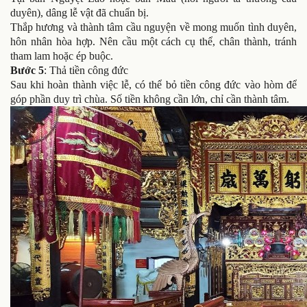
duyên), dâng lễ vật đã chuẩn bị.
Thắp hương và thành tâm cầu nguyện về mong muốn tình duyên,
hôn nhân hòa hợp. Nên cầu một cách cụ thể, chân thành, tránh
tham lam hoặc ép buộc.
Bước 5
: Thả tiền công đức
Sau khi hoàn thành việc lễ, có thể bỏ tiền công đức vào hòm để
góp phần duy trì chùa. Số tiền không cần lớn, chỉ cần thành tâm.