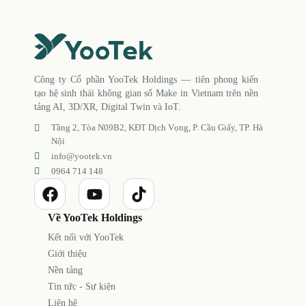
Công ty Cổ phần YooTek Holdings — tiên phong kiến
tạo hệ sinh thái không gian số Make in Vietnam trên nền
tảng AI, 3D/XR, Digital Twin và IoT.
Tầng 2, Tòa N09B2, KĐT Dịch Vọng, P. Cầu Giấy, TP. Hà
Nội
info@yootek.vn
0964 714 148
Về YooTek Holdings
Kết nối với YooTek
Giới thiệu
Nền tảng
Tin tức - Sự kiện
Liên hệ