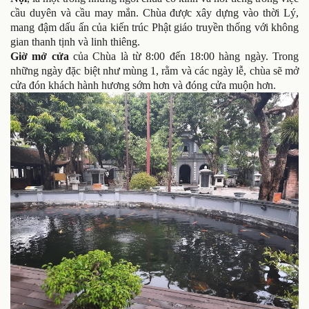
cầu duyên và cầu may mắn. Chùa được xây dựng vào thời Lý,
mang đậm dấu ấn của kiến trúc Phật giáo truyền thống với không
gian thanh tịnh và linh thiêng.
Giờ mở cửa
của Chùa là từ 8:00 đến 18:00 hàng ngày. Trong
những ngày đặc biệt như mùng 1, rằm và các ngày lễ, chùa sẽ mở
cửa đón khách hành hương sớm hơn và đóng cửa muộn hơn.