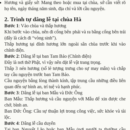
Hương và giấy sớ: Mang theo hoặc mua tại chùa, sớ cần viết rõ
họ tên, ngày tháng năm sinh, địa chỉ và lời cầu nguyện.
2. Trình tự dâng lễ tại chùa Hà
Bước 1
: Vào chùa và thắp hương
Khi bước vào chùa, nên đi cổng bên phải và ra bằng cổng bên trái
(đây là cách đi “vòng sinh”).
Thắp hương tại đỉnh hương lớn ngoài sân chùa trước khi vào
chính điện.
Bước 2
: Dâng lễ tại ban Tam Bảo (Chính điện)
Đây là nơi thờ Phật, vì vậy nên đặt lễ vật trang trọng.
Thắp 3 nén hương (số lẻ tượng trưng cho sự may mắn) và chắp
tay cầu nguyện trước ban Tam Bảo.
Cầu nguyện bằng lòng thành kính, tập trung cầu những điều liên
quan đến sự bình an, trí tuệ và hạnh phúc.
Bước 3
: Dâng lễ tại ban Mẫu và Đức Ông
Ban Mẫu: Thắp hương và cầu nguyện với Mẫu để xin được che
chở, bình an.
Ban Đức Ông: Cầu sự thuận lợi trong công việc, sức khỏe và tài
lộc.
Bước 4
: Dâng lễ cầu duyên
Tại ban Nguyệt Lão hoặc ban Mẫu (nơi người ta thường cầu