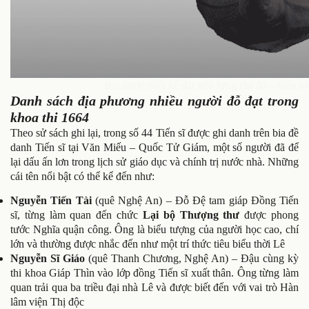
Bia được thiết kế đặt trên lưng rùa đá – biểu tư
Danh sách địa phương nhiều người đỗ đạt trong
khoa thi 1664
Theo sử sách ghi lại, trong số 44 Tiến sĩ được ghi danh trên bia đề
danh Tiến sĩ tại Văn Miếu – Quốc Tử Giám, một số người đã để
lại dấu ấn lơn trong lịch sử giáo dục và chính trị nước nhà. Những
cái tên nổi bật có thể kể đến như:
Nguyễn Tiến Tài
(quê Nghệ An) – Đỗ Đệ tam giáp Đồng Tiến
sĩ, từng làm quan đến chức
Lại bộ Thượng thư
được phong
tước Nghĩa quận công. Ông là biểu tượng của người học cao, chí
lớn và thường được nhắc đến như một trí thức tiêu biểu thời Lê
Nguyễn Sĩ Giáo
(quê Thanh Chương, Nghệ An) – Đậu cùng kỳ
thi khoa Giáp Thìn vào lớp đồng Tiến sĩ xuất thân. Ông từng làm
quan trải qua ba triều đại nhà Lê và được biết đến với vai trò Hàn
lâm viện Thị độc