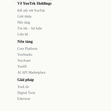
Về YooTek Holdings
Kết nối với YooTek
Giới thiệu
Nền tảng
Tin tức - Sự kiện
Liên hệ
Nền tảng
Core Platform
YooStudio
YooAsset
YooID
AI API Marketplace
Giải pháp
YooLife
Digital Twin
Eduverse