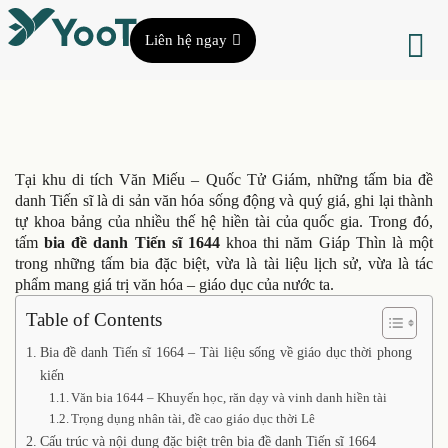
Liên hệ ngay
Tại khu di tích Văn Miếu – Quốc Tử Giám, những tấm bia đề
danh Tiến sĩ là di sản văn hóa sống động và quý giá, ghi lại thành
tự khoa bảng của nhiều thế hệ hiền tài của quốc gia. Trong đó,
tấm
bia đề danh Tiến sĩ 1644
khoa thi năm Giáp Thìn là một
trong những tấm bia đặc biệt, vừa là tài liệu lịch sử, vừa là tác
phẩm mang giá trị văn hóa – giáo dục của nước ta.
Table of Contents
Bia đề danh Tiến sĩ 1664 – Tài liệu sống về giáo dục thời phong
kiến
Văn bia 1644 – Khuyến học, răn dạy và vinh danh hiền tài
Trọng dụng nhân tài, đề cao giáo dục thời Lê
Cấu trúc và nội dung đặc biệt trên bia đề danh Tiến sĩ 1664