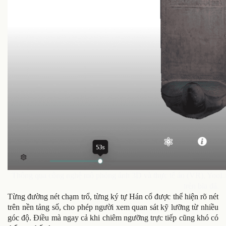
Thông qua công nghệ mô phỏng ảnh 3D và thực tế ảo (VR), YooLife 
trên bia đá.
Từng đường nét chạm trổ, từng ký tự Hán cổ được thể hiện rõ nét
trên nền tảng số, cho phép người xem quan sát kỹ lưỡng từ nhiều
góc độ. Điều mà ngay cả khi chiêm ngưỡng trực tiếp cũng khó có