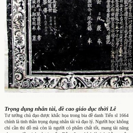
Tấm bia tiến sĩ 1644 là thể hiện rõ tư tưởng khuyến học, răn dạy th
hội.
Trọng dụng nhân tài, đề cao giáo dục thời Lê
Tư tưởng chủ đạo được khắc họa trong bia đề danh Tiến sĩ 1664
chính là tinh thần trọng dụng nhân tài và đạo lý. Người học không
chỉ cần thi đỗ mà còn là người có phẩm chất tốt, mang tài năng