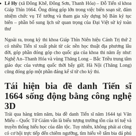
Lê Hy
(xã Đông Khê, Đông Sơn, Thanh Hóa) – Đỗ Tiến sĩ khoa
Giáp Thìn 1664. Ông đóng góp lớn trong việc biên soạn sử, đảm
nhiệm chức vụ Tể tướng và tham gia xây dựng bộ Bản kỷ tục
biên – phần bổ sung lịch sử quan trọng của Đại Việt sử ký toàn
thư
Ngoài ra, trong kỳ thi khoa Giáp Thìn Niên hiệu Cảnh Trị thứ 2
có nhiều Tiến sĩ xuất phát từ các nền học thuật địa phương lâu
đời, góp phần đóng góp cho quốc gia của khoa thi năm ấy như:
Nghệ An–Thanh Hóa và vùng Thăng Long – Bắc Triều trung tâm
giáo dục của vương quốc thời bấy giờ, Hà Nội (Thăng Long)
cũng đóng góp một phần đáng kể sĩ tử cho kỳ thi.
Tái hiện bia đề danh Tiến sĩ
1664 sống động bằng công nghệ
3D
Trải qua hàng trăm năm, bia đề danh Tiến sĩ năm 1644 tại Văn
Miếu – Quốc Tử Giám vẫn là biểu tượng trường tồn của trí tuệ và
truyền thống hiếu học của dân tộc. Tuy nhiên, không phải ai cũng
có cơ hội trực tiếp đến chiêm ngưỡng, tìm hiểu về tấm bia đá phủ