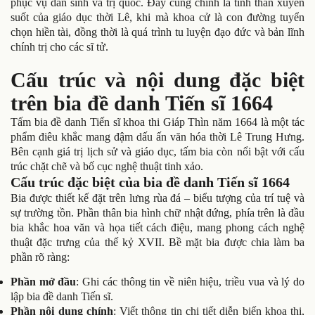
phục vụ dân sinh và trị quốc. Đây cũng chính là tinh thần xuyên
suốt của giáo dục thời Lê, khi mà khoa cử là con đường tuyển
chọn hiền tài, đồng thời là quá trình tu luyện đạo đức và bản lĩnh
chính trị cho các sĩ tử.
Cấu trúc và nội dung đặc biệt
trên bia đề danh Tiến sĩ 1664
Tấm bia đề danh Tiến sĩ khoa thi Giáp Thìn năm 1664 là một tác
phẩm điêu khắc mang đậm dấu ấn văn hóa thời Lê Trung Hưng.
Bên cạnh giá trị lịch sử và giáo dục, tấm bia còn nổi bật với cấu
trúc chặt chẽ và bố cục nghệ thuật tinh xảo.
Cấu trúc đặc biệt của bia đề danh Tiến sĩ 1664
Bia được thiết kế đặt trên lưng rùa đá – biểu tượng của trí tuệ và
sự trường tồn. Phần thân bia hình chữ nhật đứng, phía trên là đầu
bia khắc hoa văn và họa tiết cách điệu, mang phong cách nghệ
thuật đặc trưng của thế kỷ XVII. Bề mặt bia được chia làm ba
phần rõ ràng:
Phần mở đầu
: Ghi các thông tin về niên hiệu, triều vua và lý do
lập bia đề danh Tiến sĩ.
Phần nội dung chính
: Viết thông tin chi tiết diễn biến khoa thi,