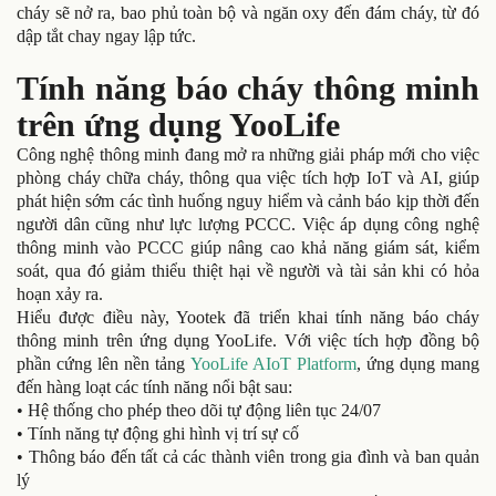
cháy sẽ nở ra, bao phủ toàn bộ và ngăn oxy đến đám cháy, từ đó
dập tắt chay ngay lập tức.
Tính năng báo cháy thông minh
trên ứng dụng YooLife
Công nghệ thông minh đang mở ra những giải pháp mới cho việc
phòng cháy chữa cháy, thông qua việc tích hợp IoT và AI, giúp
phát hiện sớm các tình huống nguy hiểm và cảnh báo kịp thời đến
người dân cũng như lực lượng PCCC. Việc áp dụng công nghệ
thông minh vào PCCC giúp nâng cao khả năng giám sát, kiểm
soát, qua đó giảm thiểu thiệt hại về người và tài sản khi có hỏa
hoạn xảy ra.
Hiểu được điều này, Yootek đã triển khai tính năng báo cháy
thông minh trên ứng dụng YooLife. Với việc tích hợp đồng bộ
phần cứng lên nền tảng
YooLife AIoT Platform
, ứng dụng mang
đến hàng loạt các tính năng nổi bật sau:
• Hệ thống cho phép theo dõi tự động liên tục 24/07
• Tính năng tự động ghi hình vị trí sự cố
• Thông báo đến tất cả các thành viên trong gia đình và ban quản
lý