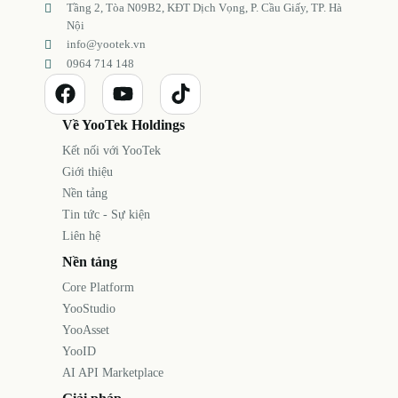
Tầng 2, Tòa N09B2, KĐT Dịch Vọng, P. Cầu Giấy, TP. Hà
Nội
info@yootek.vn
0964 714 148
Về YooTek Holdings
Kết nối với YooTek
Giới thiệu
Nền tảng
Tin tức - Sự kiện
Liên hệ
Nền tảng
Core Platform
YooStudio
YooAsset
YooID
AI API Marketplace